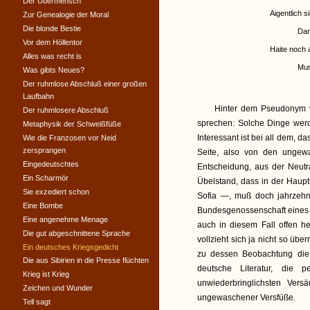
Der Übermensch
Aigentlich s
Zur Genealogie der Moral
Die blonde Bestie
Dan
Vor dem Höllentor
Haite noch 
Alles was recht is
Mur
Was gibts Neues?
Der ruhmlose Abschluß einer großen
Laufbahn
Hinter dem Pseudonym ver
Der ruhmlosere Abschluß
sprechen: Solche Dinge werd
Metaphysik der Schweißfüße
Interessant ist bei all dem, 
Wie die Franzosen vor Neid
zersprangen
Seite, also von den unge
Eingedeutschtes
Entscheidung, aus der Neutra
Ein Scharmör
Übelstand, dass in der Haupt
Sie exzediert schon
Sofia —, muß doch jahrzehn
Eine Bombe
Bundesgenossenschaft eines s
Eine angenehme Menage
auch in diesem Fall offen 
Die gut abgeschnittene Sprache
vollzieht sich ja nicht so üb
Ein deutsches Kriegsgedicht
zu dessen Beobachtung die 
Die aus Sibirien in die Presse flüchten
deutsche Literatur, die p
Krieg ist Krieg
unwiederbringlichsten Vers
Zeichen und Wunder
ungewaschener Versfüße.
Tell sagt