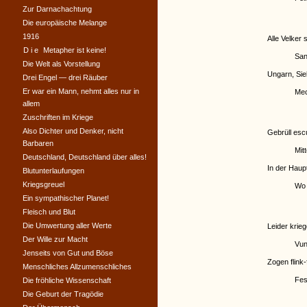
Zur Darnachachtung
Die europäische Melange
1916
Alle Velker 
Die
Metapher ist keine!
San
Die Welt als Vorstellung
Ungarn, Si
Drei Engel — drei Räuber
Er war ein Mann, nehmt alles nur in
Mec
allem
Zuschriften im Kriege
Also Dichter und Denker, nicht
Gebrüll esc
Barbaren
Mit
Deutschland, Deutschland über alles!
In der Haup
Blutunterlaufungen
Kriegsgreuel
Wo 
Ein sympathischer Planet!
Fleisch und Blut
Die Umwertung aller Werte
Leider krieg
Der Wille zur Macht
Vun
Jenseits von Gut und Böse
Zogen flink-
Menschliches Allzumenschliches
Fes
Die fröhliche Wissenschaft
Die Geburt der Tragödie