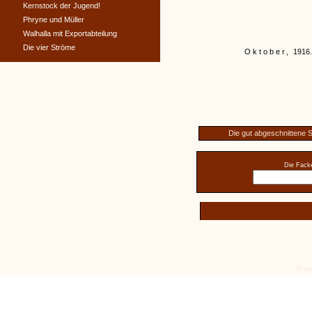
Kernstock der Jugend!
Phryne und Müller
Walhalla mit Exportabteilung
Die vier Ströme
Oktober,
1916.
Die gut abgeschnittene 
Die Facke
© tex