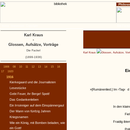
Philos
Home
Impressum
Copyright
Die Fackel
Karl Kraus
-
Glossen, Aufsätze, Vorträge
Die Fackel
Karl Kraus
Glossen, Aufsätze, Vor
(1899-1936)
1906
08
10
11
12
13
14
15
16
Ei
17
1920
1916
Kierkegaard und die Journalisten
Lesestücke
»[Rumänenlied.] Im ›Tag‹
d
Gebt Feuer, ihr Berge! Speit!
Das Gedankenleben
Ein Irrsinniger auf dem Einspännergaul
In den klai
Der Mann von fünfzig Jahren
Fie
Kriegsnamen
Fraidig ibte
Wie ein König, mit Bomben beladen, wie
ein Gott!
Pol