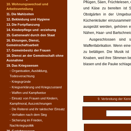
Pflügen, Säen, Früchtelesen,
10. Wohnungswechsel und
und Käse zu bereiten ist
Arbeitsverteilung
11. Die Mahlzeiten
Obstgärten in der Umgebu
12. Bekleidung und Hygiene
Küchenkräuter einzusammeln.
13. Die Fortpflanzung
ausgeübt werden, gehören e
14. Kinderpflege und -erziehung
Nähen, Haar- und Bartschneid
15. Gattenwahl durch den Staat
Ausgeschlossen sind 
16. Ehrungen, Dienst,
Gemeinschaftsarbeit
Waffenfabrikation. Wenn eine 
17. Gemeinbesitz der Frauen
zu betätigen. Die Musik i
18. Dienst an der Gemeinschaft ohne
Knaben, weil ihre Stimmen lie
Ausnahme
blasen und die Pauke schlag
19. Das Kriegswesen
- Organisation, Ausbildung,
Todesverachtung
- Kriegsgründe
- Kriegserklärung und Kriegszustand
- Waffen und Kampfweise
- Einsatz von Frauen und Kindern,
9. Verbreitung der Kenn
Kampfmoral, Auszeichnungen
- Die Reiterei und ihr taktischer Einsatz
- Verhalten nach dem Sieg
- Sicherung im Frieden,
Nachkriegspolitik