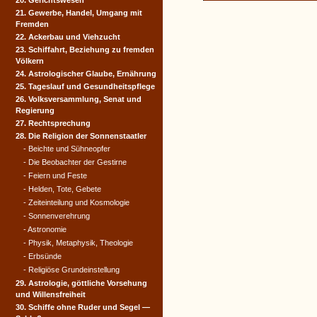
20. Gerichtswesen
21. Gewerbe, Handel, Umgang mit
Fremden
22. Ackerbau und Viehzucht
23. Schiffahrt, Beziehung zu fremden
Völkern
24. Astrologischer Glaube, Ernährung
25. Tageslauf und Gesundheitspflege
26. Volksversammlung, Senat und
Regierung
27. Rechtsprechung
28. Die Religion der Sonnenstaatler
- Beichte und Sühneopfer
- Die Beobachter der Gestirne
- Feiern und Feste
- Helden, Tote, Gebete
- Zeiteinteilung und Kosmologie
- Sonnenverehrung
- Astronomie
- Physik, Metaphysik, Theologie
- Erbsünde
- Religiöse Grundeinstellung
29. Astrologie, göttliche Vorsehung
und Willensfreiheit
30. Schiffe ohne Ruder und Segel —