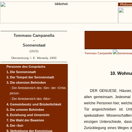
Philos
Home
Impressum
Copyright
Tommaso Campanella
-
Sonnenstaat
(1623)
Tommaso Campanella
Sonnenstaa
Übersetzung: I. E. Wessely, 1900
Personen des Gesprächs
1. Die Sonnenstadt
10. Wohnu
2. Der Tempel der Sonnenstadt
3. Die obersten Behörden
- Der Amtsbereich des ›Sin‹: der ›Orbis
DER GENUESE. Häuser, S
pictus‹
allen gemeinsam. Jedesmal n
- Der Amtsbereich des ›Mor‹
welche Personen hier, welch
4. Gemeinbesitz und Brüderlichkeit
Tür angeschrieben ist. Un
5. Die unteren Behörden
6. Erziehung und Unterricht
spekulativen Wissenschafte
7. Die Wahl der Beamten
einzigen Unterschiede, das
8. Der ›Sol‹
Zurücklegung eines Weges e
9. Verbreitung der Kenntnisse