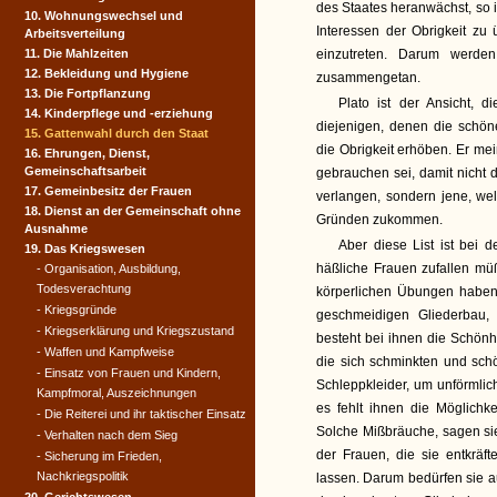
des Staates heranwächst, so i
10. Wohnungswechsel und
Interessen der Obrigkeit zu 
Arbeitsverteilung
11. Die Mahlzeiten
einzutreten. Darum werde
12. Bekleidung und Hygiene
zusammengetan.
13. Die Fortpflanzung
Plato ist der Ansicht, 
14. Kinderpflege und -erziehung
diejenigen, denen die schön
15. Gattenwahl durch den Staat
die Obrigkeit erhöben. Er mei
16. Ehrungen, Dienst,
Gemeinschaftsarbeit
gebrauchen sei, damit nicht 
17. Gemeinbesitz der Frauen
verlangen, sondern jene, w
18. Dienst an der Gemeinschaft ohne
Gründen zukommen.
Ausnahme
Aber diese List ist bei 
19. Das Kriegswesen
häßliche Frauen zufallen müßt
- Organisation, Ausbildung,
Todesverachtung
körperlichen Übungen haben s
- Kriegsgründe
geschmeidigen Gliederbau,
- Kriegserklärung und Kriegszustand
besteht bei ihnen die Schönh
- Waffen und Kampfweise
die sich schminkten und sch
- Einsatz von Frauen und Kindern,
Schleppkleider, um unförmlic
Kampfmoral, Auszeichnungen
es fehlt ihnen die Möglichke
- Die Reiterei und ihr taktischer Einsatz
Solche Mißbräuche, sagen si
- Verhalten nach dem Sieg
der Frauen, die sie entkrä
- Sicherung im Frieden,
Nachkriegspolitik
lassen. Darum bedürfen sie a