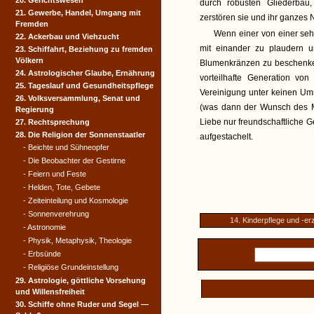
20. Gerichtswesen
durch robusten Gliederbau
21. Gewerbe, Handel, Umgang mit
zerstören sie und ihr ganzes N
Fremden
Wenn einer von einer sehr
22. Ackerbau und Viehzucht
mit einander zu plaudern u
23. Schiffahrt, Beziehung zu fremden
Völkern
Blumenkränzen zu beschenken
24. Astrologischer Glaube, Ernährung
vorteilhafte Generation von
25. Tageslauf und Gesundheitspflege
Vereinigung unter keinen Ums
26. Volksversammlung, Senat und
(was dann der Wunsch des Ma
Regierung
Liebe nur freundschaftliche 
27. Rechtsprechung
28. Die Religion der Sonnenstaatler
aufgestachelt.
- Beichte und Sühneopfer
- Die Beobachter der Gestirne
- Feiern und Feste
- Helden, Tote, Gebete
- Zeiteinteilung und Kosmologie
- Sonnenverehrung
14. Kinderpflege und -er
- Astronomie
- Physik, Metaphysik, Theologie
- Erbsünde
- Religiöse Grundeinstellung
29. Astrologie, göttliche Vorsehung
und Willensfreiheit
30. Schiffe ohne Ruder und Segel —