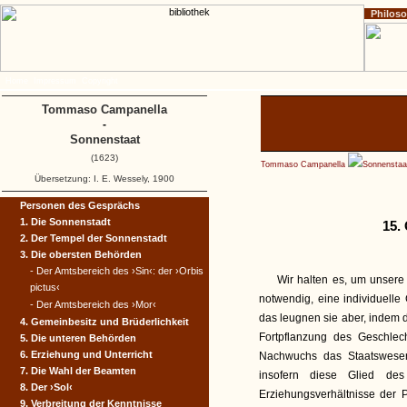
Philos
Home
Impressum
Copyright
Tommaso Campanella
-
Sonnenstaat
(1623)
Tommaso Campanella
Sonnenstaa
Übersetzung: I. E. Wessely, 1900
Personen des Gesprächs
1. Die Sonnenstadt
15.
2. Der Tempel der Sonnenstadt
3. Die obersten Behörden
- Der Amtsbereich des ›Sin‹: der ›Orbis
Wir halten es, um unsere
pictus‹
notwendig, eine individuell
- Der Amtsbereich des ›Mor‹
das leugnen sie aber, indem
4. Gemeinbesitz und Brüderlichkeit
Fortpflanzung des Geschlec
5. Die unteren Behörden
6. Erziehung und Unterricht
Nachwuchs das Staatswesen
7. Die Wahl der Beamten
insofern diese Glied d
8. Der ›Sol‹
Erziehungsverhältnisse der 
9. Verbreitung der Kenntnisse