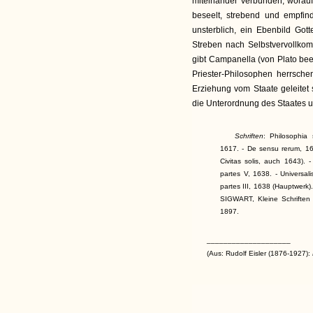
miteinander verbunden, worauf 
beseelt, strebend und empfin
unsterblich, ein Ebenbild Gott
Streben nach Selbstvervollko
gibt Campanella (von Plato bee
Priester-Philosophen herrsch
Erziehung vom Staate geleitet s
die Unterordnung des Staates un
Schriften
: Philosophia
1617. - De sensu rerum, 162
Civitas solis, auch 1643). -
partes V, 1638. - Universal
partes III, 1638 (Hauptwerk).
SIGWART, Kleine Schriften 
1897.
____________________
(Aus: Rudolf Eisler (1876-1927):