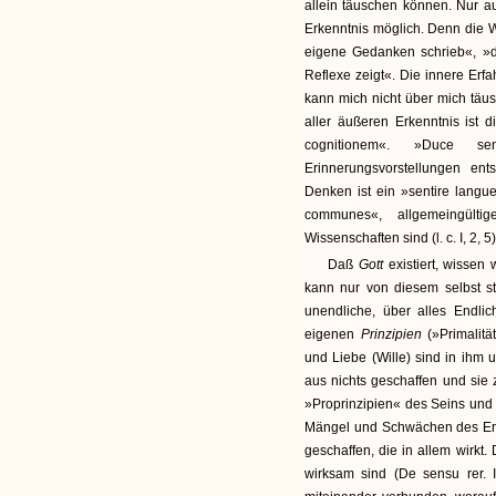
allein täuschen können. Nur au
Erkenntnis möglich. Denn die W
eigene Gedanken schrieb«, »de
Reflexe zeigt«. Die innere Erfa
kann mich nicht über mich täusc
aller äußeren Erkenntnis ist 
cognitionem«. »Duce se
Erinnerungsvorstellungen e
Denken ist ein »sentire languen
communes«, allgemeingültig
Wissenschaften sind (l. c. I, 2, 5)
Daß
Gott
existiert, wissen
kann nur von diesem selbst s
unendliche, über alles Endli
eigenen
Prinzipien
(»Primalit
und Liebe (Wille) sind in ihm 
aus nichts geschaffen und sie 
»Proprinzipien« des Seins und 
Mängel und Schwächen des Erke
geschaffen, die in allem wirkt.
wirksam sind (De sensu rer. I