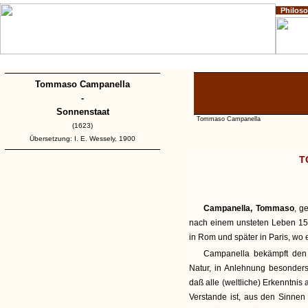
Philos
Home
Impressum
Copyright
Tommaso Campanella
-
Sonnenstaat
Tommaso Campanella
(1623)
Übersetzung: I. E. Wessely, 1900
T
Campanella, Tommaso
, g
nach einem unsteten Leben 159
in Rom und später in Paris, wo 
Campanella bekämpft den A
Natur, in Anlehnung besonders
daß alle (weltliche) Erkenntni
Verstande ist, aus den Sinnen