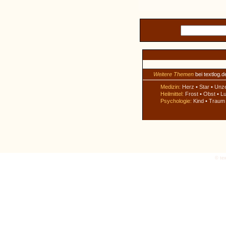
Weitere Themen
bei textlog.d
Medizin:
Herz
•
Star
•
Unz
Heilmittel:
Frost
•
Obst
•
Lu
Psychologie:
Kind
•
Traum
© tex