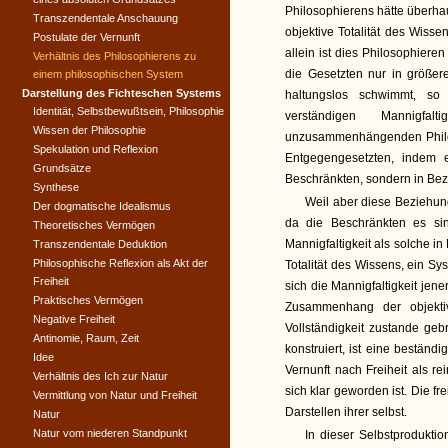
Philosophierens hätte überh
Transzendentale Anschauung
objektive Totalität des Wi
Postulate der Vernunft
allein ist dies Philosophiere
Verhältnis des Philosophierens zu
die Gesetzten nur in größere
einem philosophischen System
Darstellung des Fichteschen Systems
haltungslos schwimmt, so
Identität, Selbstbewußtsein, Philosophie
verständigen Mannigfa
Wissen der Philosophie
unzusammenhängenden Philo
Spekulation und Reflexion
Entgegengesetzten, indem
Grundsätze
Beschränkten, sondern in Bez
Synthese
Weil aber diese Beziehung
Der dogmatische Idealismus
da die Beschränkten es si
Theoretisches Vermögen
Mannigfaltigkeit als solche i
Transzendentale Deduktion
Philosophische Reflexion als Akt der
Totalität des Wissens, ein Sy
Freiheit
sich die Mannigfaltigkeit jene
Praktisches Vermögen
Zusammenhang der objektiv
Negative Freiheit
Vollständigkeit zustande geb
Antinomie, Raum, Zeit
konstruiert, ist eine bestän
Idee
Vernunft nach Freiheit als r
Verhältnis des Ich zur Natur
sich klar geworden ist. Die fre
Vermittlung von Natur und Freiheit
Darstellen ihrer selbst.
Natur
Natur vom niederen Standpunkt
In dieser Selbstproduktio