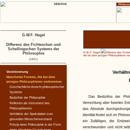
Philos
Home
Impressum
Copyright
G.W.F. Hegel
-
Differenz des Fichteschen und
Schellingschen Systems der
Philosophie
G.W.F. Hegel
Differenz des Ficht
die bei dem jetzigen Philosophieren 
(1801)
Verhältn
Vorerinnerung
Mancherlei Formen, die bei dem
jetzigen Philosophieren vorkommen
Geschichtliche Ansicht philosophischer
Systeme
Das Bedürfnis der Phil
Bedürfnis der Philosophie
Vernichtung aller fixierten 
Reflexion als Instrument des
Philosophierens
das Absolute durchgedrunge
Verhältnis der Spekulation zum
Identität findet sich im Phi
gesunden Menschenverstand
ein Zufälliges, die Entzw
Prinzip einer Philosophie in der Form
verschwunden und nicht selbs
eines absoluten Grundsatzes