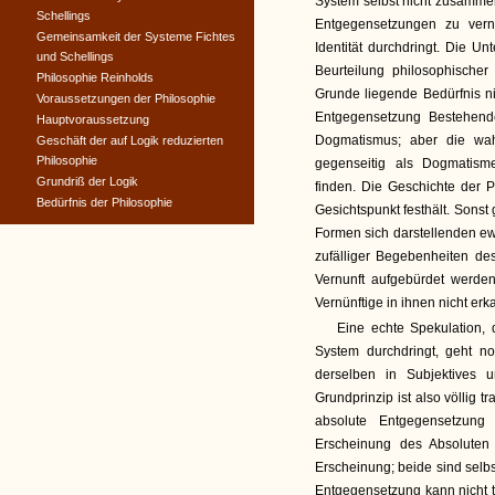
System selbst nicht zusammen
Schellings
Entgegensetzungen zu verni
Gemeinsamkeit der Systeme Fichtes
Identität durchdringt. Die U
und Schellings
Beurteilung philosophisch
Philosophie Reinholds
Grunde liegende Bedürfnis ni
Voraussetzungen der Philosophie
Entgegensetzung Bestehend
Hauptvoraussetzung
Dogmatismus; aber die wah
Geschäft der auf Logik reduzierten
Philosophie
gegenseitig als Dogmatism
Grundriß der Logik
finden. Die Geschichte der P
Bedürfnis der Philosophie
Gesichtspunkt festhält. Sonst 
Formen sich darstellenden ew
zufälliger Begebenheiten de
Vernunft aufgebürdet werden
Vernünftige in ihnen nicht er
Eine echte Spekulation, d
System durchdringt, geht no
derselben in Subjektives 
Grundprinzip ist also völlig 
absolute Entgegensetzung
Erscheinung des Absoluten 
Erscheinung; beide sind selbs
Entgegensetzung kann nicht t