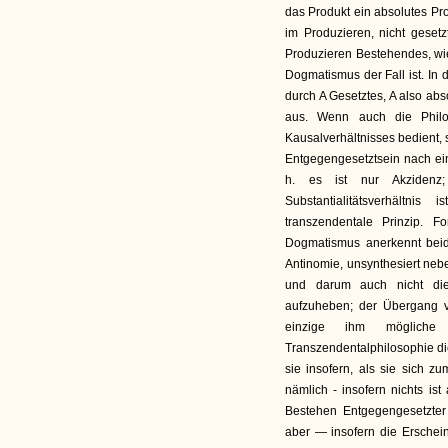
das Produkt ein absolutes Pro
im Produzieren, nicht geset
Produzieren Bestehendes, wie
Dogmatismus der Fall ist. In 
durch A Gesetztes, A also abso
aus. Wenn auch die Philo
Kausalverhältnisses bedient, 
Entgegengesetztsein nach ein
h. es ist nur Akzidenz
Substantialitätsverhältn
transzendentale Prinzip. 
Dogmatismus anerkennt beid
Antinomie, unsynthesiert nebe
und darum auch nicht die
aufzuheben; der Übergang v
einzige ihm mögliche 
Transzendentalphilosophie di
sie insofern, als sie sich z
nämlich - insofern nichts ist
Bestehen Entgegengesetzter 
aber — insofern die Erschei