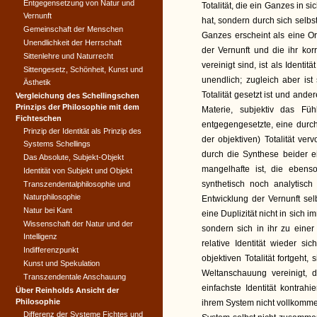
Entgegensetzung von Natur und
Totalität, die ein Ganzes in s
Vernunft
hat, sondern durch sich selbs
Gemeinschaft der Menschen
Ganzes erscheint als eine 
Unendlichkeit der Herrschaft
der Vernunft und die ihr ko
Sittenlehre und Naturrecht
vereinigt sind, ist als Ident
Sittengesetz, Schönheit, Kunst und
unendlich; zugleich aber ist
Ästhetik
Totalität gesetzt ist und ande
Vergleichung des Schellingschen
Prinzips der Philosophie mit dem
Materie, subjektiv das Fü
Fichteschen
entgegengesetzte, eine durcha
Prinzip der Identität als Prinzip des
der objektiven) Totalität ver
Systems Schellings
durch die Synthese beider ei
Das Absolute, Subjekt-Objekt
mangelhafte ist, die ebens
Identität von Subjekt und Objekt
synthetisch noch analytis
Transzendentalphilosophie und
Naturphilosophie
Entwicklung der Vernunft sel
Natur bei Kant
eine Duplizität nicht in sich i
Wissenschaft der Natur und der
sondern sich in ihr zu einer 
Intelligenz
relative Identität wieder s
Indifferenzpunkt
objektiven Totalität fortgeht
Kunst und Spekulation
Weltanschauung vereinigt, 
Transzendentale Anschauung
einfachste Identität kontrahi
Über Reinholds Ansicht der
Philosophie
ihrem System nicht vollkomme
Differenz der Systeme Fichtes und