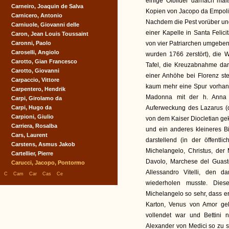
einige Ölbilder darnach malt
Carneiro, Joaquin de Salva
Kopien von Jacopo da Empoli 
Carnicero, Antonio
Nachdem die Pest vorüber und
Carniuole, Giovanni delle
einer Kapelle in Santa Feli
Caron, Jean Louis Toussaint
Caronni, Paolo
von vier Patriarchen umgeben
Caroselli, Angiolo
wurden 1766 zerstört), die 
Carotto, Gian Francesco
Tafel, die Kreuzabnahme dars
Carotto, Giovanni
einer Anhöhe bei Florenz st
Carpaccio, Vittore
kaum mehr eine Spur vorhand
Carpentero, Hendrik
Madonna mit der h. Anna u
Carpi, Girolamo da
Carpi, Hugo da
Auferweckung des Lazarus (d
Carpioni, Giulio
von dem Kaiser Diocletian gek
Carriera, Rosalba
und ein anderes kleineres Bi
Cars, Laurent
darstellend (in der öffentl
Carstens, Asmus Jakob
Michelangelo, Christus, der
Cartellier, Pierre
Davolo, Marchese del Guasto
Carucci, Jacopo, Pontormo
Allessandro Vitelli, den 
|
|
|
|
|
C
Cam
Car
Cas
Ce
wiederholen musste. Diese
Michelangelo so sehr, dass er
Karton, Venus von Amor gek
vollendet war und Bettini n
Alexander von Medici so zu 