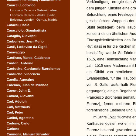
Verkündigung, erregte das 
Caracci, Lodovico
dem jungen Künstler eine gr
Lodovico Caracci - Malerei, Lehre
Betrachtung eines Freskogem
Lodovico Caracci - Werke: Berlin,
Bologna, London, Genua, Madrid
geschmückten Wappens der M
Caracci, Paolo
Stuhl bestiegen) beim Haupt
Caracciolo, Giambattista
zerstört) einen ähnlichen A
Caraglio, Giovanni
Einzugsfeierlichkeiten des P
Carboneau, Jean Murio
Ruf, dass er für die Kirchen
Cardi, Lodovico da Cigoli
Caravaggio
beschäftigt wurde. So führte 
Cardisco, Marco, Calabrese
1515, eine Heimsuchung Mari
Cardon, Antoine
Jahr 1518 eine Madonna mit He
Carducho, Carduccio Bartolomeo
ein Ölbild von herrlichem
Carducho, Vincencio
Evangelisten, für die Hauptk
Carella, Agostino
von S. Gallo, außerhalb Fl
Carenao, Juan de Miranda
Carew, John E.
gegangen); einige Begebenh
Cariani, Giovanni
Francesco Borgherini gemalt,
Carl, Adolph
Florenz); ferner mehrere B
Carl, Matthäus
florentinische Edelleute und 
Carl, Peter
Im Jahre 1522 flüchtete er
Carlini, Agostino
Carlone, Carlo
Karthäuserkloster, wo er im
Carlone
Florenz bekannt geworden w
Carmona, Manuel Salvador