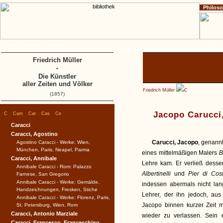
Philos
Home
Impressum
Copyright
A
B
C
D
Friedrich Müller
-
Die Künstler
aller Zeiten und Völker
Friedrich Müller
C
(1857)
|
|
|
|
|
Jacopo Carucci
C
Cam
Car
Cas
Ce
Caracci
Caracci, Agostino
Carucci, Jacopo
, genann
Agostino Caracci - Werke: Wien,
München, Paris, Neapel, Parma
eines mittelmäßigen Malers
B
Caracci, Annibale
Lehre kam. Er verließ desse
Annibale Caracci - Rom: Palazzo
Albertinelli
und
Pier di Co
Farnese, San Gregorio
Annibale Caracci - Werke: Gemälde,
indessen abermals nicht la
Handzeichnungen, Fresken, Stiche
Lehrer, der ihn jedoch, aus
Annibale Caracci - Werke: Florenz, Paris,
Jacopo binnen kurzer Zeit m
St. Petersburg, Wien, Rom
Caracci, Antonio Marziale
wieder zu verlassen. Sein e
Caracci, Francesco, Franceschino