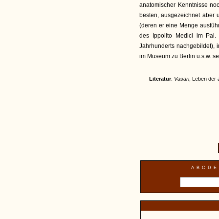
anatomischer Kenntnisse noc
besten, ausgezeichnet aber u
(deren er eine Menge ausführ
des Ippolito Medici im Pal.
Jahrhunderts nachgebildet), i
im Museum zu Berlin u.s.w. s
Literatur
.
Vasari
, Leben der 
A
B
C
D
E