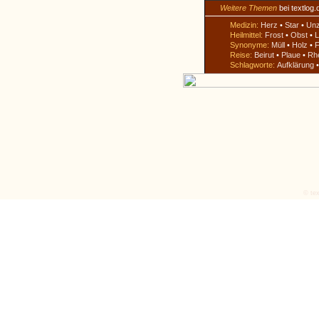
Weitere Themen
bei textlog.
Medizin:
Herz
•
Star
•
Un
Heilmittel:
Frost
•
Obst
•
L
Synonyme:
Müll
•
Holz
•
F
Reise:
Beirut
•
Plaue
•
Rh
Schlagworte:
Aufklärung
© tex