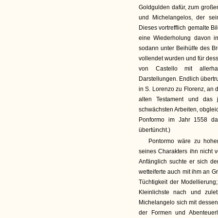
Goldgulden dafür, zum großen 
und Michelangelos, der sei
Dieses vortrefflich gemalte Bi
eine Wiederholung davon i
sodann unter Beihülfe des Br
vollendet wurden und für des
von Castello mit allerh
Darstellungen. Endlich übertr
in S. Lorenzo zu Florenz, an 
alten Testament und das j
schwächsten Arbeiten, obgleic
Ponformo im Jahr 1558 dar
übertüncht.)
Pontormo wäre zu hoher
seines Charakters ihn nicht v
Anfänglich suchte er sich d
wetteiferte auch mit ihm an G
Tüchtigkeit der Modellierung
Kleinlichste nach und zule
Michelangelo sich mit dessen 
der Formen und Abenteuerli