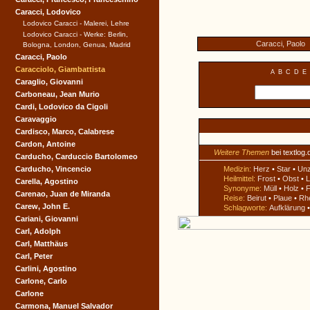
Caracci, Lodovico
Lodovico Caracci - Malerei, Lehre
Lodovico Caracci - Werke: Berlin,
Caracci, Paolo
Bologna, London, Genua, Madrid
Caracci, Paolo
Caracciolo, Giambattista
A
B
C
D
E
Caraglio, Giovanni
Carboneau, Jean Murio
Cardi, Lodovico da Cigoli
Caravaggio
Cardisco, Marco, Calabrese
Cardon, Antoine
Weitere Themen
bei textlog.
Carducho, Carduccio Bartolomeo
Carducho, Vincencio
Medizin:
Herz
•
Star
•
Un
Heilmittel:
Frost
•
Obst
•
L
Carella, Agostino
Synonyme:
Müll
•
Holz
•
F
Carenao, Juan de Miranda
Reise:
Beirut
•
Plaue
•
Rh
Carew, John E.
Schlagworte:
Aufklärung
Cariani, Giovanni
Carl, Adolph
Carl, Matthäus
Carl, Peter
Carlini, Agostino
Carlone, Carlo
Carlone
Carmona, Manuel Salvador