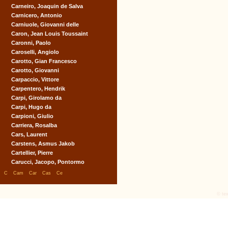
Carneiro, Joaquin de Salva
Carnicero, Antonio
Carniuole, Giovanni delle
Caron, Jean Louis Toussaint
Caronni, Paolo
Caroselli, Angiolo
Carotto, Gian Francesco
Carotto, Giovanni
Carpaccio, Vittore
Carpentero, Hendrik
Carpi, Girolamo da
Carpi, Hugo da
Carpioni, Giulio
Carriera, Rosalba
Cars, Laurent
Carstens, Asmus Jakob
Cartellier, Pierre
Carucci, Jacopo, Pontormo
|
|
|
|
|
C
Cam
Car
Cas
Ce
© tex