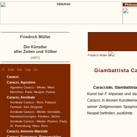
Philos
Home
Impressum
Copyright
A
B
C
D
Friedrich Müller
-
Die Künstler
aller Zeiten und Völker
Friedrich Müller
C
(1857)
|
|
|
|
|
Giambattista Ca
C
Cam
Car
Cas
Ce
Caracci
Caracci, Agostino
Caracciolo, Giambattista
Agostino Caracci - Werke: Wien,
München, Paris, Neapel, Parma
Kunst bei
F. Imparato
und da
Caracci, Annibale
Caracci
, in dessen Kunstweis
Annibale Caracci - Rom: Palazzo
seiner Zeitgenossen
Spagno
Farnese, San Gregorio
Annibale Caracci - Werke: Gemälde,
Neapel befinden, ausführte.
Handzeichnungen, Fresken, Stiche
Annibale Caracci - Werke: Florenz, Paris,
St. Petersburg, Wien, Rom
Caracci, Antonio Marziale
Caracci, Francesco, Franceschino