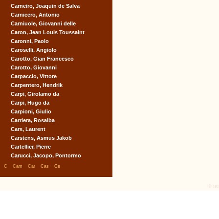
Carneiro, Joaquin de Salva
Carnicero, Antonio
Carniuole, Giovanni delle
Caron, Jean Louis Toussaint
Caronni, Paolo
Caroselli, Angiolo
Carotto, Gian Francesco
Carotto, Giovanni
Carpaccio, Vittore
Carpentero, Hendrik
Carpi, Girolamo da
Carpi, Hugo da
Carpioni, Giulio
Carriera, Rosalba
Cars, Laurent
Carstens, Asmus Jakob
Cartellier, Pierre
Carucci, Jacopo, Pontormo
|
|
|
|
|
C
Cam
Car
Cas
Ce
© tex