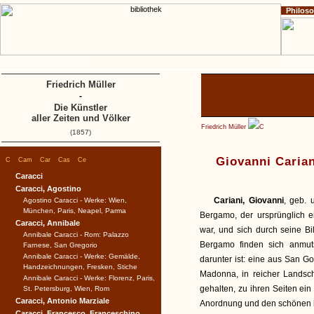
Philos
Home
Impressum
Copyright
A
B
C
D
Friedrich Müller
-
Die Künstler
aller Zeiten und Völker
Friedrich Müller
C
(1857)
|
|
|
|
|
Giovanni Carian
C
Cam
Car
Cas
Ce
Caracci
Caracci, Agostino
Cariani, Giovanni
, geb. 
Agostino Caracci - Werke: Wien,
München, Paris, Neapel, Parma
Bergamo, der ursprünglich 
Caracci, Annibale
war, und sich durch seine B
Annibale Caracci - Rom: Palazzo
Bergamo finden sich anmut
Farnese, San Gregorio
Annibale Caracci - Werke: Gemälde,
darunter ist: eine aus San 
Handzeichnungen, Fresken, Stiche
Madonna, in reicher Landsch
Annibale Caracci - Werke: Florenz, Paris,
gehalten, zu ihren Seiten ein
St. Petersburg, Wien, Rom
Caracci, Antonio Marziale
Anordnung und den schönen he
Caracci, Francesco, Franceschino