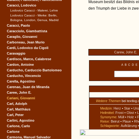
Museum besitzt das Bildnis 
Caracci, Lodovico
den Triumph der Liebe in zwei
Lodovico Caracci - Malerei, Lehre
Lodovico Caracci - Werke: Berlin,
Bologna, London, Genua, Madrid
Caracci, Paolo
Caracciolo, Giambattista
Caraglio, Giovanni
Carboneau, Jean Murio
Cardi, Lodovico da Cigoli
Carew, John E.
Caravaggio
Cardisco, Marco, Calabrese
Cardon, Antoine
A
B
C
D
E
Carducho, Carduccio Bartolomeo
Carducho, Vincencio
Carella, Agostino
Carenao, Juan de Miranda
Carew, John E.
Cariani, Giovanni
Weitere Themen
bei textlog.
Carl, Adolph
Medizin:
Herz
•
Star
•
Un
Carl, Matthäus
Heilmittel:
Frost
•
Obst
•
L
Carl, Peter
Synonyme:
Müll
•
Holz
•
F
Carlini, Agostino
Reise:
Beirut
•
Plaue
•
Rh
Schlagworte:
Aufklärung
Carlone, Carlo
Carlone
Carmona, Manuel Salvador