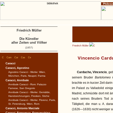
Philos
Home
Impressum
Copyright
A
B
C
D
Friedrich Müller
-
Die Künstler
aller Zeiten und Völker
Friedrich Müller
C
(1857)
|
|
|
|
|
Vincencio Card
C
Cam
Car
Cas
Ce
Caracci
Caracci, Agostino
Carducho, Vincencio
, ge
Agostino Caracci - Werke: Wien,
München, Paris, Neapel, Parma
seinem Bruder
Bartolomeo
Caracci, Annibale
brachte es in kurzer Zeit dari
Annibale Caracci - Rom: Palazzo
im Palast zu Valladolid eini
Farnese, San Gregorio
Annibale Caracci - Werke: Gemälde,
Madrid, schmückte dort mit ä
Handzeichnungen, Fresken, Stiche
nach seines Bruders Tod z
Annibale Caracci - Werke: Florenz, Paris,
Tätigkeit, die man u. A. da
St. Petersburg, Wien, Rom
Caracci, Antonio Marziale
(1626—1630) nicht weniger a
Caracci, Francesco, Franceschino