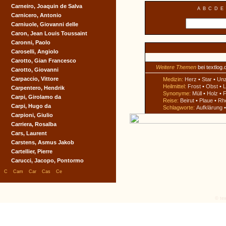
Carneiro, Joaquin de Salva
A
B
C
D
E
Carnicero, Antonio
Carniuole, Giovanni delle
Caron, Jean Louis Toussaint
Caronni, Paolo
Caroselli, Angiolo
Carotto, Gian Francesco
Weitere Themen
bei textlog.
Carotto, Giovanni
Carpaccio, Vittore
Medizin:
Herz
•
Star
•
Un
Heilmittel:
Frost
•
Obst
•
L
Carpentero, Hendrik
Synonyme:
Müll
•
Holz
•
F
Carpi, Girolamo da
Reise:
Beirut
•
Plaue
•
Rh
Carpi, Hugo da
Schlagworte:
Aufklärung
Carpioni, Giulio
Carriera, Rosalba
Cars, Laurent
Carstens, Asmus Jakob
Cartellier, Pierre
Carucci, Jacopo, Pontormo
|
|
|
|
|
C
Cam
Car
Cas
Ce
© tex