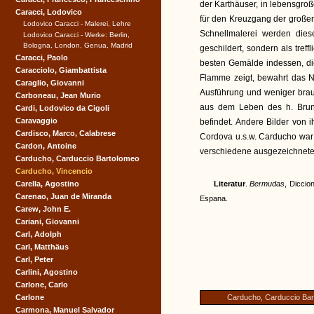
der Karthäuser, in lebensgr
Caracci, Lodovico
für den Kreuzgang der großen 
Lodovico Caracci - Malerei, Lehre
Schnellmalerei werden dies
Lodovico Caracci - Werke: Berlin,
Bologna, London, Genua, Madrid
geschildert, sondern als tref
Caracci, Paolo
besten Gemälde indessen, di
Caracciolo, Giambattista
Flamme zeigt, bewahrt das N
Caraglio, Giovanni
Ausführung und weniger brau
Carboneau, Jean Murio
aus dem Leben des h. Bruno
Cardi, Lodovico da Cigoli
Caravaggio
befindet. Andere Bilder von
Cardisco, Marco, Calabrese
Cordova u.s.w. Carducho war 
Cardon, Antoine
verschiedene ausgezeichnete 
Carducho, Carduccio Bartolomeo
Carducho, Vincencio
Carella, Agostino
Literatur
.
Bermudas
, Diccio
Carenao, Juan de Miranda
Espana.
Carew, John E.
Cariani, Giovanni
Carl, Adolph
Carl, Matthäus
Carl, Peter
Carlini, Agostino
Carlone, Carlo
Carlone
Carducho, Carduccio Ba
Carmona, Manuel Salvador