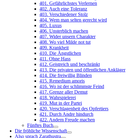
401. Gefährlichstes Verlernen
402. Auch eine Toleranz
403. Verschiedener Stolz
404. Wem man selten gerecht wird
405. Luxus
406. Unsterblich machen
407. Wider unsern Charakter
408. Wo viel Milde not tut
409. Krankheit
410. Die Ängstlichen
411. Ohne Hass
412. Geistreich und beschränkt
413. Die privaten und öffentlichen Ankläger
414. Die freiwillig Blinden
415. Remedium amoris
416. Wo ist der schlimmste Feind
417. Grenze aller Demut
418. Wahrspielerei
419. Mut in der Partei
420. Verschlagenheit des Opfertiers
421. Durch Andre hindurch
422. Andern Freude machen
Fünftes Buch
Die fröhliche Wissenschaft
Also sprach Zarathustra