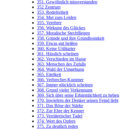
351. Gewöhnlich missverstanden
352 Zentrum
353. Redefreiheit
354. Mut zum Leiden
355. Verehrer
356. Wirkung des Glückes
357. Moralische Stechfliegen
358. Gründe und ihre Grundlosigkeit
359. Etwas gut heißen
360. Keine Utilitarier
361. Hässlich scheinen
362. Verschieden im Hasse
363. Menschen des Zufalls
364. Wahl der Umgebung
365. Eitelkeit
366. Verbrecher-Kummer
367. Immer glücklich scheinen
368. Grund vieler Verkennung
369. Sich über seine Erbärmlichkeit zu heben
370. Inwiefern der Denker seinen Feind liebt
371. Das Böse der Stärke
372. Zur Ehre der Kenner
373. Verräterischer Tadel
374. Wert des Opfers
375. Zu deutlich reden