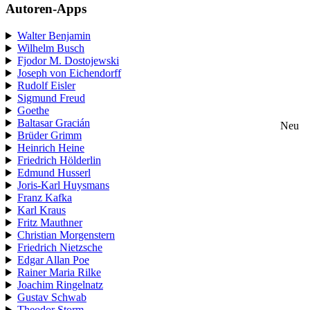
Autoren-Apps
Walter Benjamin
Wilhelm Busch
Fjodor M. Dostojewski
Joseph von Eichendorff
Rudolf Eisler
Sigmund Freud
Goethe
Baltasar Gracián
Neu
Brüder Grimm
Heinrich Heine
Friedrich Hölderlin
Edmund Husserl
Joris-Karl Huysmans
Franz Kafka
Karl Kraus
Fritz Mauthner
Christian Morgenstern
Friedrich Nietzsche
Edgar Allan Poe
Rainer Maria Rilke
Joachim Ringelnatz
Gustav Schwab
Theodor Storm