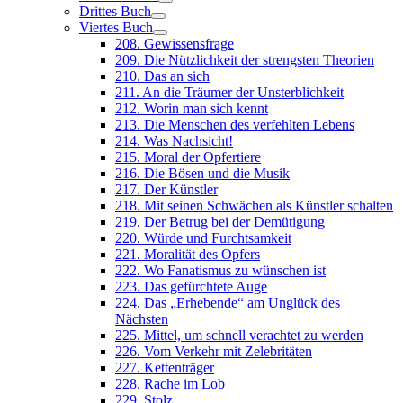
Drittes Buch
Viertes Buch
208. Gewissensfrage
209. Die Nützlichkeit der strengsten Theorien
210. Das an sich
211. An die Träumer der Unsterblichkeit
212. Worin man sich kennt
213. Die Menschen des verfehlten Lebens
214. Was Nachsicht!
215. Moral der Opfertiere
216. Die Bösen und die Musik
217. Der Künstler
218. Mit seinen Schwächen als Künstler schalten
219. Der Betrug bei der Demütigung
220. Würde und Furchtsamkeit
221. Moralität des Opfers
222. Wo Fanatismus zu wünschen ist
223. Das gefürchtete Auge
224. Das „Erhebende“ am Unglück des
Nächsten
225. Mittel, um schnell verachtet zu werden
226. Vom Verkehr mit Zelebritäten
227. Kettenträger
228. Rache im Lob
229. Stolz