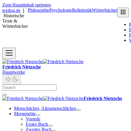
Zum Hauptinhalt springen
Philosophie
Psychologie
Belletristik
Wörterbücher
textlog.de
❘
Historische
Texte &
P
Wörterbücher
P
B
Friedrich Nietzsche
Hauptwerke
Friedrich Nietzsche
Menschliches, Allzumenschliches
Morgenröte
Vorrede
Erstes Buch
Zweites Buch