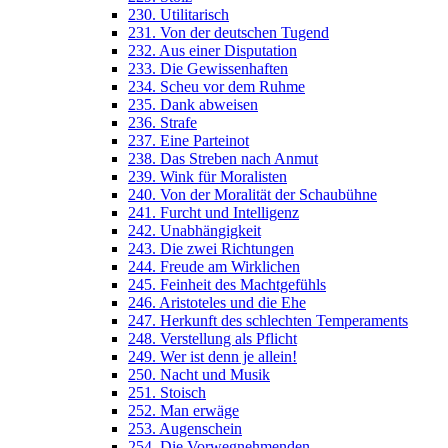
230. Utilitarisch
231. Von der deutschen Tugend
232. Aus einer Disputation
233. Die Gewissenhaften
234. Scheu vor dem Ruhme
235. Dank abweisen
236. Strafe
237. Eine Parteinot
238. Das Streben nach Anmut
239. Wink für Moralisten
240. Von der Moralität der Schaubühne
241. Furcht und Intelligenz
242. Unabhängigkeit
243. Die zwei Richtungen
244. Freude am Wirklichen
245. Feinheit des Machtgefühls
246. Aristoteles und die Ehe
247. Herkunft des schlechten Temperaments
248. Verstellung als Pflicht
249. Wer ist denn je allein!
250. Nacht und Musik
251. Stoisch
252. Man erwäge
253. Augenschein
254. Die Vorwegnehmenden