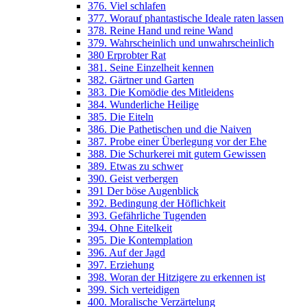
376. Viel schlafen
377. Worauf phantastische Ideale raten lassen
378. Reine Hand und reine Wand
379. Wahrscheinlich und unwahrscheinlich
380 Erprobter Rat
381. Seine Einzelheit kennen
382. Gärtner und Garten
383. Die Komödie des Mitleidens
384. Wunderliche Heilige
385. Die Eiteln
386. Die Pathetischen und die Naiven
387. Probe einer Überlegung vor der Ehe
388. Die Schurkerei mit gutem Gewissen
389. Etwas zu schwer
390. Geist verbergen
391 Der böse Augenblick
392. Bedingung der Höflichkeit
393. Gefährliche Tugenden
394. Ohne Eitelkeit
395. Die Kontemplation
396. Auf der Jagd
397. Erziehung
398. Woran der Hitzigere zu erkennen ist
399. Sich verteidigen
400. Moralische Verzärtelung