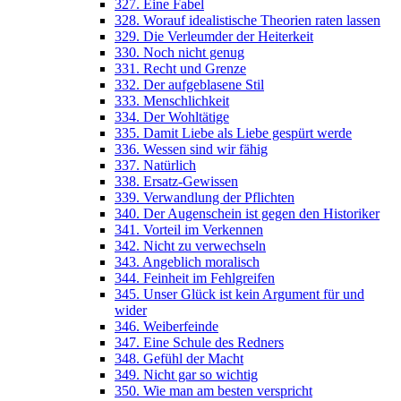
327. Eine Fabel
328. Worauf idealistische Theorien raten lassen
329. Die Verleumder der Heiterkeit
330. Noch nicht genug
331. Recht und Grenze
332. Der aufgeblasene Stil
333. Menschlichkeit
334. Der Wohltätige
335. Damit Liebe als Liebe gespürt werde
336. Wessen sind wir fähig
337. Natürlich
338. Ersatz-Gewissen
339. Verwandlung der Pflichten
340. Der Augenschein ist gegen den Historiker
341. Vorteil im Verkennen
342. Nicht zu verwechseln
343. Angeblich moralisch
344. Feinheit im Fehlgreifen
345. Unser Glück ist kein Argument für und
wider
346. Weiberfeinde
347. Eine Schule des Redners
348. Gefühl der Macht
349. Nicht gar so wichtig
350. Wie man am besten verspricht