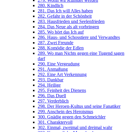
279. Worin wir Künstler werden
280. Kindlich
281. Das Ich will Alles haben
282. Gefahr in der Schönheit
283. Hausfrieden und Seelenfrieden
284. Das Neue als alt vorbringen
285. Wo hört das Ich auf
286. Haus- und Schosstiere und Verwandtes
287. Zwei Freunde
288. Komödie der Edlen
289. Wo man Nichts gegen eine Tugend sagen
darf
290. Eine Vergeudung
291. Anmaßung
292. Eine Art Verkennung
293. Dankbar
294. Heilige
295. Feinheit des Dienens
296. Das Duell
297. Verderblich
298. Der Heroen-Kultus und seine Fanatiker
299. Anschein des Heroismus
300. Gnädig gegen den Schmeichler
301. Charaktervoll
302. Einmal, zweimal und dreimal wahr