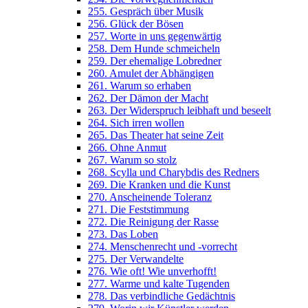
255. Gespräch über Musik
256. Glück der Bösen
257. Worte in uns gegenwärtig
258. Dem Hunde schmeicheln
259. Der ehemalige Lobredner
260. Amulet der Abhängigen
261. Warum so erhaben
262. Der Dämon der Macht
263. Der Widerspruch leibhaft und beseelt
264. Sich irren wollen
265. Das Theater hat seine Zeit
266. Ohne Anmut
267. Warum so stolz
268. Scylla und Charybdis des Redners
269. Die Kranken und die Kunst
270. Anscheinende Toleranz
271. Die Feststimmung
272. Die Reinigung der Rasse
273. Das Loben
274. Menschenrecht und -vorrecht
275. Der Verwandelte
276. Wie oft! Wie unverhofft!
277. Warme und kalte Tugenden
278. Das verbindliche Gedächtnis