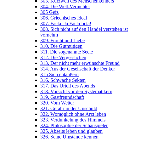
303. Kurzweil des Menschenkenners
304. Die Welt-Vernichter
305 Geiz
306. Griechisches Ideal
307. Facta! Ja Facta ficta!
308. Sich nicht auf den Handel verstehen ist
vornehm
309. Furcht und Liebe
310. Die Gutmütigen
311. Die sogenannte Seele
312. Die Vergesslichen
313. Der nicht mehr erwünschte Freund
314. Aus der Gesellschaft der Denker
315 Sich entäußern
316. Schwache Sekten
317. Das Urteil des Abends
318. Vorsicht vor den Systematikern
319. Gastfreundschaft
320. Vom Wetter
321. Gefahr in der Unschuld
322. Womöglich ohne Arzt leben
323. Verdunkelung des Himmels
324. Philosophie der Schauspieler
325. Abseits leben und glauben
326. Seine Umstände kennen