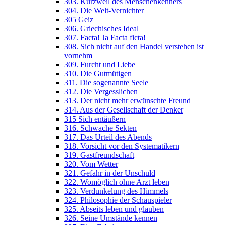
303. Kurzweil des Menschenkenners
304. Die Welt-Vernichter
305 Geiz
306. Griechisches Ideal
307. Facta! Ja Facta ficta!
308. Sich nicht auf den Handel verstehen ist
vornehm
309. Furcht und Liebe
310. Die Gutmütigen
311. Die sogenannte Seele
312. Die Vergesslichen
313. Der nicht mehr erwünschte Freund
314. Aus der Gesellschaft der Denker
315 Sich entäußern
316. Schwache Sekten
317. Das Urteil des Abends
318. Vorsicht vor den Systematikern
319. Gastfreundschaft
320. Vom Wetter
321. Gefahr in der Unschuld
322. Womöglich ohne Arzt leben
323. Verdunkelung des Himmels
324. Philosophie der Schauspieler
325. Abseits leben und glauben
326. Seine Umstände kennen