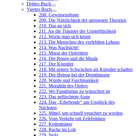
Drittes Buch
Viertes Buch
208. Gewissensfrage
209. Die Nützlichkeit der strengsten Theorien
210. Das an sich
211. An die Träumer der Unsterblichkeit
212. Worin man sich kennt
213. Die Menschen des verfehlten Lebens
214. Was Nachsicht!
215. Moral der Opfertiere
216. Die Bösen und die Musik
217. Der Künstler
218. Mit seinen Schwächen als Künstler schalten
219. Der Betrug bei der Demütigung
220. Würde und Furchtsamkeit
221. Moralität des Opfers
222. Wo Fanatismus zu wünschen ist
223. Das gefürchtete Auge
224. Das „Erhebende“ am Unglück des
Nächsten
225. Mittel, um schnell verachtet zu werden
226. Vom Verkehr mit Zelebritäten
227. Kettenträger
228. Rache im Lob
229. Stolz