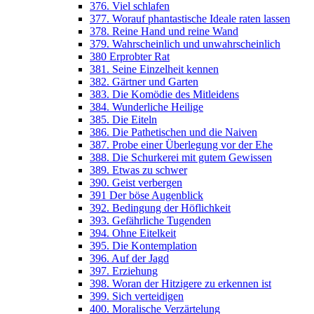
376. Viel schlafen
377. Worauf phantastische Ideale raten lassen
378. Reine Hand und reine Wand
379. Wahrscheinlich und unwahrscheinlich
380 Erprobter Rat
381. Seine Einzelheit kennen
382. Gärtner und Garten
383. Die Komödie des Mitleidens
384. Wunderliche Heilige
385. Die Eiteln
386. Die Pathetischen und die Naiven
387. Probe einer Überlegung vor der Ehe
388. Die Schurkerei mit gutem Gewissen
389. Etwas zu schwer
390. Geist verbergen
391 Der böse Augenblick
392. Bedingung der Höflichkeit
393. Gefährliche Tugenden
394. Ohne Eitelkeit
395. Die Kontemplation
396. Auf der Jagd
397. Erziehung
398. Woran der Hitzigere zu erkennen ist
399. Sich verteidigen
400. Moralische Verzärtelung