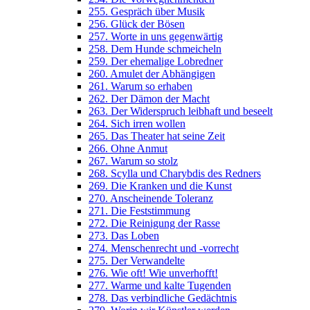
255. Gespräch über Musik
256. Glück der Bösen
257. Worte in uns gegenwärtig
258. Dem Hunde schmeicheln
259. Der ehemalige Lobredner
260. Amulet der Abhängigen
261. Warum so erhaben
262. Der Dämon der Macht
263. Der Widerspruch leibhaft und beseelt
264. Sich irren wollen
265. Das Theater hat seine Zeit
266. Ohne Anmut
267. Warum so stolz
268. Scylla und Charybdis des Redners
269. Die Kranken und die Kunst
270. Anscheinende Toleranz
271. Die Feststimmung
272. Die Reinigung der Rasse
273. Das Loben
274. Menschenrecht und -vorrecht
275. Der Verwandelte
276. Wie oft! Wie unverhofft!
277. Warme und kalte Tugenden
278. Das verbindliche Gedächtnis