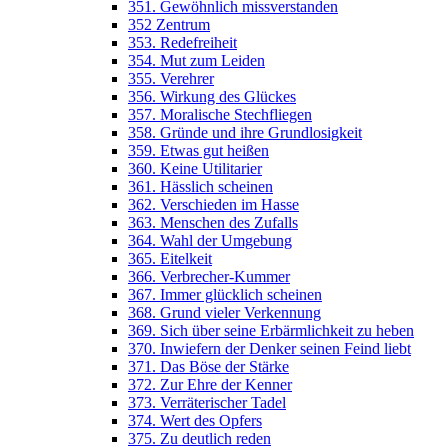
351. Gewöhnlich missverstanden
352 Zentrum
353. Redefreiheit
354. Mut zum Leiden
355. Verehrer
356. Wirkung des Glückes
357. Moralische Stechfliegen
358. Gründe und ihre Grundlosigkeit
359. Etwas gut heißen
360. Keine Utilitarier
361. Hässlich scheinen
362. Verschieden im Hasse
363. Menschen des Zufalls
364. Wahl der Umgebung
365. Eitelkeit
366. Verbrecher-Kummer
367. Immer glücklich scheinen
368. Grund vieler Verkennung
369. Sich über seine Erbärmlichkeit zu heben
370. Inwiefern der Denker seinen Feind liebt
371. Das Böse der Stärke
372. Zur Ehre der Kenner
373. Verräterischer Tadel
374. Wert des Opfers
375. Zu deutlich reden