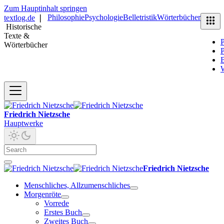
Zum Hauptinhalt springen
Philosophie
Psychologie
Belletristik
Wörterbücher
textlog.de
❘
Historische
Texte &
P
Wörterbücher
P
B
Friedrich Nietzsche
Hauptwerke
Friedrich Nietzsche
Menschliches, Allzumenschliches
Morgenröte
Vorrede
Erstes Buch
Zweites Buch