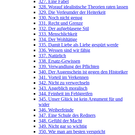
327. Eine Fabel
328. Worauf idealistische Theorien raten lassen
329. Die Verleumder der Heiterkeit
330. Noch nicht genug
331. Recht und Grenze
332. Der aufgeblasene Stil
333. Menschlichkeit
334. Der Wohltätige
335. Damit Liebe als Liebe gespürt werde
336. Wessen sind wir fähig
337. Natürlich
338. Ersatz-Gewissen
339. Verwandlung der Pflichten
340. Der Augenschein ist gegen den Historiker
341. Vorteil im Verkennen
342. Nicht zu verwechseln
343. Angeblich moralisch
344. Feinheit im Fehlgreifen
345. Unser Glück ist kein Argument für und
wider
346. Weiberfeinde
347. Eine Schule des Redners
348. Gefühl der Macht
349. Nicht gar so wichtig
350. Wie man am besten verspricht