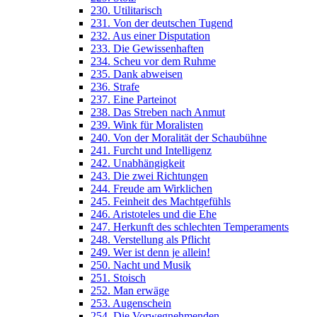
230. Utilitarisch
231. Von der deutschen Tugend
232. Aus einer Disputation
233. Die Gewissenhaften
234. Scheu vor dem Ruhme
235. Dank abweisen
236. Strafe
237. Eine Parteinot
238. Das Streben nach Anmut
239. Wink für Moralisten
240. Von der Moralität der Schaubühne
241. Furcht und Intelligenz
242. Unabhängigkeit
243. Die zwei Richtungen
244. Freude am Wirklichen
245. Feinheit des Machtgefühls
246. Aristoteles und die Ehe
247. Herkunft des schlechten Temperaments
248. Verstellung als Pflicht
249. Wer ist denn je allein!
250. Nacht und Musik
251. Stoisch
252. Man erwäge
253. Augenschein
254. Die Vorwegnehmenden