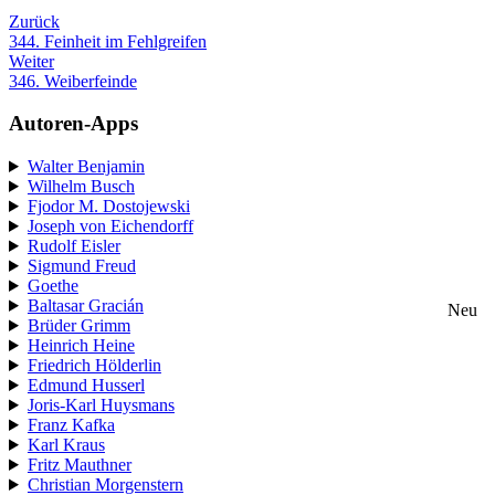
Zurück
344. Feinheit im Fehlgreifen
Weiter
346. Weiberfeinde
Autoren-Apps
Walter Benjamin
Wilhelm Busch
Fjodor M. Dostojewski
Joseph von Eichendorff
Rudolf Eisler
Sigmund Freud
Goethe
Baltasar Gracián
Neu
Brüder Grimm
Heinrich Heine
Friedrich Hölderlin
Edmund Husserl
Joris-Karl Huysmans
Franz Kafka
Karl Kraus
Fritz Mauthner
Christian Morgenstern