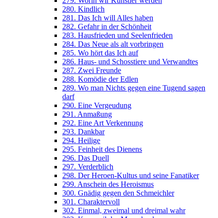
279. Worin wir Künstler werden
280. Kindlich
281. Das Ich will Alles haben
282. Gefahr in der Schönheit
283. Hausfrieden und Seelenfrieden
284. Das Neue als alt vorbringen
285. Wo hört das Ich auf
286. Haus- und Schosstiere und Verwandtes
287. Zwei Freunde
288. Komödie der Edlen
289. Wo man Nichts gegen eine Tugend sagen
darf
290. Eine Vergeudung
291. Anmaßung
292. Eine Art Verkennung
293. Dankbar
294. Heilige
295. Feinheit des Dienens
296. Das Duell
297. Verderblich
298. Der Heroen-Kultus und seine Fanatiker
299. Anschein des Heroismus
300. Gnädig gegen den Schmeichler
301. Charaktervoll
302. Einmal, zweimal und dreimal wahr