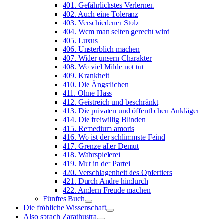
401. Gefährlichstes Verlernen
402. Auch eine Toleranz
403. Verschiedener Stolz
404. Wem man selten gerecht wird
405. Luxus
406. Unsterblich machen
407. Wider unsern Charakter
408. Wo viel Milde not tut
409. Krankheit
410. Die Ängstlichen
411. Ohne Hass
412. Geistreich und beschränkt
413. Die privaten und öffentlichen Ankläger
414. Die freiwillig Blinden
415. Remedium amoris
416. Wo ist der schlimmste Feind
417. Grenze aller Demut
418. Wahrspielerei
419. Mut in der Partei
420. Verschlagenheit des Opfertiers
421. Durch Andre hindurch
422. Andern Freude machen
Fünftes Buch
Die fröhliche Wissenschaft
Also sprach Zarathustra