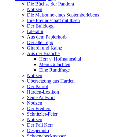
Die Büchse der Pandora
Notizen
Die Maisonne eines Septemberlebens
Ihre Freundschaft mit Ibsen
Der Bulldogg
Literatur
Aus dem Papierkorb
Der alte Tepp
Girardi und Kainz
Aus der Branche
Herr v. Hofmannsthal
Mein Gutachten
Eine Rundfrage
Notizen
Übersetzung aus Harden
Der Patriot
Harden-Lexikon
Seine Antwort
Notizen
Der Freiherr
Schnitzler-Feier
Notizen
Der Fall Kerr
Desperanto
Schoenebeckmesser