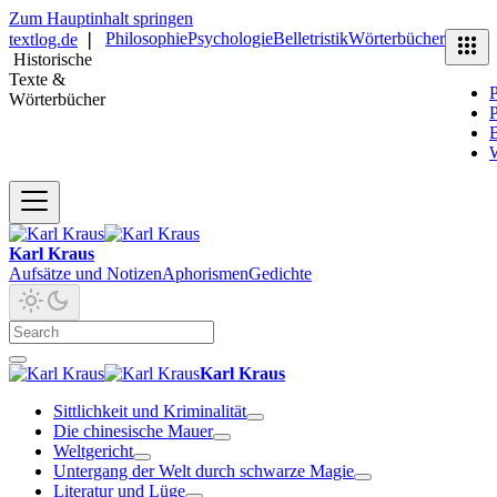
Zum Hauptinhalt springen
Philosophie
Psychologie
Belletristik
Wörterbücher
textlog.de
❘
Historische
Texte &
P
Wörterbücher
P
B
Karl Kraus
Aufsätze und Notizen
Aphorismen
Gedichte
Karl Kraus
Sittlichkeit und Kriminalität
Die chinesische Mauer
Weltgericht
Untergang der Welt durch schwarze Magie
Literatur und Lüge