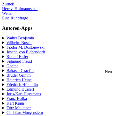
Zurück
Herr v. Hofmannsthal
Weiter
Eine Rundfrage
Autoren-Apps
Walter Benjamin
Wilhelm Busch
Fjodor M. Dostojewski
Joseph von Eichendorff
Rudolf Eisler
Sigmund Freud
Goethe
Baltasar Gracián
Neu
Brüder Grimm
Heinrich Heine
Friedrich Hölderlin
Edmund Husserl
Joris-Karl Huysmans
Franz Kafka
Karl Kraus
Fritz Mauthner
Christian Morgenstern