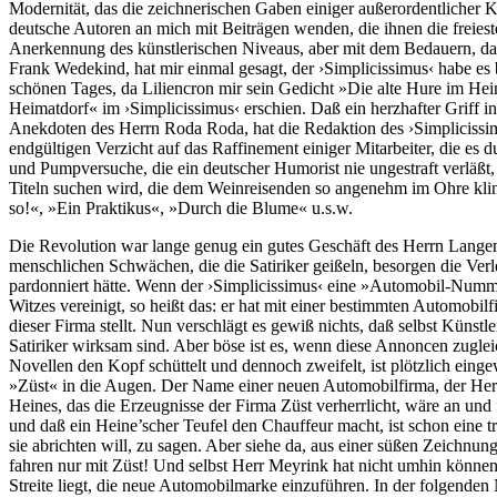
Modernität, das die zeichnerischen Gaben einiger außerordentlicher K
deutsche Autoren an mich mit Beiträgen wenden, die ihnen die freiest
Anerkennung des künstlerischen Niveaus, aber mit dem Bedauern, daß 
Frank Wedekind, hat mir einmal gesagt, der ›Simplicissimus‹ habe es b
schönen Tages, da Liliencron mir sein Gedicht »Die alte Hure im Heim
Heimatdorf« im ›Simplicissimus‹ erschien. Daß ein herzhafter Griff in
Anekdoten des Herrn Roda Roda, hat die Redaktion des ›Simplicissimu
endgültigen Verzicht auf das Raffinement einiger Mitarbeiter, die es
und Pumpversuche, die ein deutscher Humorist nie ungestraft verläßt,
Titeln suchen wird, die dem Weinreisenden so angenehm im Ohre kli
so!«, »Ein Praktikus«, »Durch die Blume« u.s.w.
Die Revolution war lange genug ein gutes Geschäft des Herrn Langen
menschlichen Schwächen, die die Satiriker geißeln, besorgen die Ver
pardonniert hätte. Wenn der ›Simplicissimus‹ eine »Automobil-Numme
Witzes vereinigt, so heißt das: er hat mit einer bestimmten Automob
dieser Firma stellt. Nun verschlägt es gewiß nichts, daß selbst Künstle
Satiriker wirksam sind. Aber böse ist es, wenn diese Annoncen zuglei
Novellen den Kopf schüttelt und dennoch zweifelt, ist plötzlich eing
»Züst« in die Augen. Der Name einer neuen Automobilfirma, der Herr 
Heines, das die Erzeugnisse der Firma Züst verherrlicht, wäre an und
und daß ein Heine’scher Teufel den Chauffeur macht, ist schon eine tra
sie abrichten will, zu sagen. Aber siehe da, aus einer süßen Zeichn
fahren nur mit Züst! Und selbst Herr Meyrink hat nicht umhin können,
Streite liegt, die neue Automobilmarke einzuführen. In der folgenden