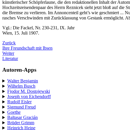
künstlerischer Schöpferlaune, die den redaktionellen Inhalt der Aut
Hochzeitsreisendenpaar des Herrn Reznicek sieht jetzt bloß auf die 
die Bremse zu verlieren. Im Annoncenteil geht’s wie geschmiert ... Nu
rasches Verschwinden mit Zurücklassung von Gestank ermöglicht. Aber
Vgl.: Die Fackel, Nr. 230-231, IX. Jahr
Wien, 15. Juli 1907.
Zurück
Ihre Freundschaft mit Ibsen
Weiter
Literatur
Autoren-Apps
Walter Benjamin
Wilhelm Busch
Fjodor M. Dostojewski
Joseph von Eichendorff
Rudolf Eisler
Sigmund Freud
Goethe
Baltasar Gracián
Brüder Grimm
Heinrich Heine