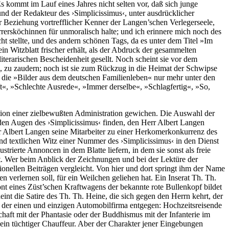
s kommt im Lauf eines Jahres nicht selten vor, daß sich junge
und der Redakteur des ›Simplicissimus‹, unter ausdrücklicher
r Beziehung vortrefflicher Kenner der Langen’schen Verlegerseele,
arrersköchinnen für unmoralisch halte; und ich erinnere mich noch des
ht stellte, und des andern schönen Tags, da es unter dem Titel »Im
in Witzblatt frischer erhält, als der Abdruck der gesammelten
terarischen Bescheidenheit gesellt. Noch scheint sie vor dem
n, zu zaudern; noch ist sie zum Rückzug in die Heimat der Schwipse
an die »Bilder aus dem deutschen Familienleben« nur mehr unter den
«, »Schlechte Ausrede«, »Immer derselbe«, »Schlagfertig«, »So,
tion einer zielbewußten Administration gewichen. Die Auswahl der
 den Augen des ›Simplicissimus‹ finden, den Herr Albert Langen
r Albert Langen seine Mitarbeiter zu einer Herkomerkonkurrenz des
nd textlichen Witz einer Nummer des ›Simplicissimus‹ in den Dienst
strierte Annoncen in dem Blatte liefern, in dem sie sonst als freie
ent. Wer beim Anblick der Zeichnungen und bei der Lektüre der
ionellen Beiträgen vergleicht. Von hier und dort springt ihm der Name
verlernen soll, für ein Weilchen geliehen hat. Ein Inserat Th. Th.
ont eines Züst’schen Kraftwagens der bekannte rote Bullenkopf bildet
eint die Satire des Th. Th. Heine, die sich gegen den Herrn kehrt, der
e der einen und einzigen Automobilfirma entgegen: Hochzeitsreisende
chaft mit der Phantasie oder der Buddhismus mit der Infanterie im
 ein tüchtiger Chauffeur. Aber der Charakter jener Eingebungen