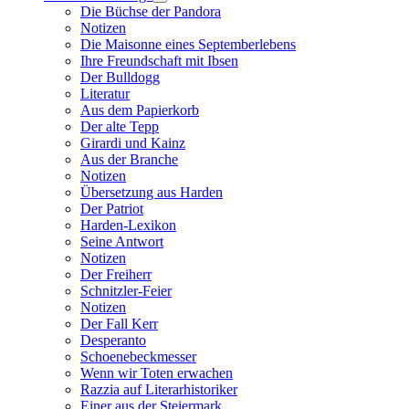
Die Büchse der Pandora
Notizen
Die Maisonne eines Septemberlebens
Ihre Freundschaft mit Ibsen
Der Bulldogg
Literatur
Aus dem Papierkorb
Der alte Tepp
Girardi und Kainz
Aus der Branche
Notizen
Übersetzung aus Harden
Der Patriot
Harden-Lexikon
Seine Antwort
Notizen
Der Freiherr
Schnitzler-Feier
Notizen
Der Fall Kerr
Desperanto
Schoenebeckmesser
Wenn wir Toten erwachen
Razzia auf Literarhistoriker
Einer aus der Steiermark