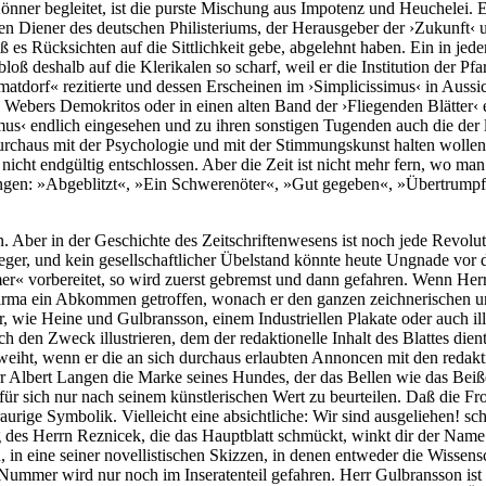
önner begleitet, ist die purste Mischung aus Impotenz und Heuchelei. E
en Diener des deutschen Philisteriums, der Herausgeber der ›Zukunft‹ 
es Rücksichten auf die Sittlichkeit gebe, abgelehnt haben. Ein in jede
loß deshalb auf die Klerikalen so scharf, weil er die Institution der Pf
atdorf« rezitierte und dessen Erscheinen im ›Simplicissimus‹ in Aussic
 Webers Demokritos oder in einen alten Band der ›Fliegenden Blätter‹ e
s‹ endlich eingesehen und zu ihren sonstigen Tugenden auch die der li
 durchaus mit der Psychologie und mit der Stimmungskunst halten wolle
 nicht endgültig entschlossen. Aber die Zeit ist nicht mehr fern, wo m
ngen: »Abgeblitzt«, »Ein Schwerenöter«, »Gut gegeben«, »Übertrumpft
. Aber in der Geschichte des Zeitschriftenwesens ist noch jede Revolu
leger, und kein gesellschaftlicher Übelstand könnte heute Ungnade vor
r« vorbereitet, so wird zuerst gebremst und dann gefahren. Wenn Her
ilfirma ein Abkommen getroffen, wonach er den ganzen zeichnerischen u
r, wie Heine und Gulbransson, einem Industriellen Plakate oder auch illu
ch den Zweck illustrieren, dem der redaktionelle Inhalt des Blattes di
eweiht, wenn er die an sich durchaus erlaubten Annoncen mit den redakt
Albert Langen die Marke seines Hundes, der das Bellen wie das Beißen 
 für sich nur nach seinem künstlerischen Wert zu beurteilen. Daß die Fr
urige Symbolik. Vielleicht eine absichtliche: Wir sind ausgeliehen! sch
ung des Herrn Reznicek, die das Hauptblatt schmückt, winkt dir der Nam
 in eine seiner novellistischen Skizzen, in denen entweder die Wissens
 Nummer wird nur noch im Inseratenteil gefahren. Herr Gulbransson ist