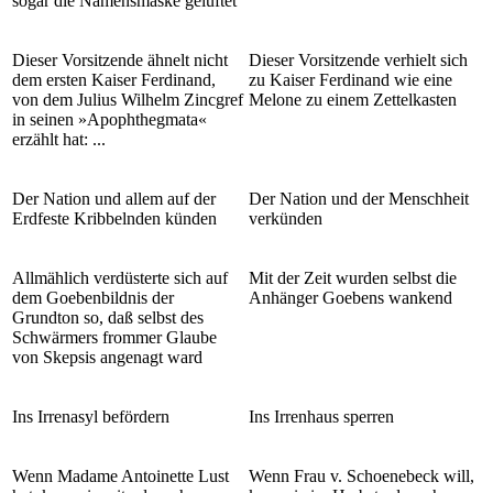
sogar die Namensmaske gelüftet
Dieser Vorsitzende ähnelt nicht
Dieser Vorsitzende verhielt sich
dem ersten Kaiser Ferdinand,
zu Kaiser Ferdinand wie eine
von dem Julius Wilhelm Zincgref
Melone zu einem Zettelkasten
in seinen »Apophthegmata«
erzählt hat: ...
Der Nation und allem auf der
Der Nation und der Menschheit
Erdfeste Kribbelnden künden
verkünden
Allmählich verdüsterte sich auf
Mit der Zeit wurden selbst die
dem Goebenbildnis der
Anhänger Goebens wankend
Grundton so, daß selbst des
Schwärmers frommer Glaube
von Skepsis angenagt ward
Ins Irrenasyl befördern
Ins Irrenhaus sperren
Wenn Madame Antoinette Lust
Wenn Frau v. Schoenebeck will,