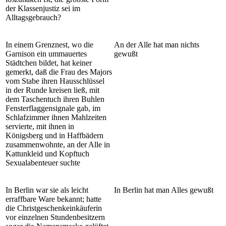
der Klassenjustiz sei im
Alltagsgebrauch?
In einem Grenznest, wo die
An der Alle hat man nichts
Garnison ein ummauertes
gewußt
Städtchen bildet, hat keiner
gemerkt, daß die Frau des Majors
vom Stabe ihren Hausschlüssel
in der Runde kreisen ließ, mit
dem Taschentuch ihren Buhlen
Fensterflaggensignale gab, im
Schlafzimmer ihnen Mahlzeiten
servierte, mit ihnen in
Königsberg und in Haffbädern
zusammenwohnte, an der Alle in
Kattunkleid und Kopftuch
Sexualabenteuer suchte
In Berlin war sie als leicht
In Berlin hat man Alles gewußt
erraffbare Ware bekannt; hatte
die Christgeschenkeinkäuferin
vor einzelnen Stundenbesitzern