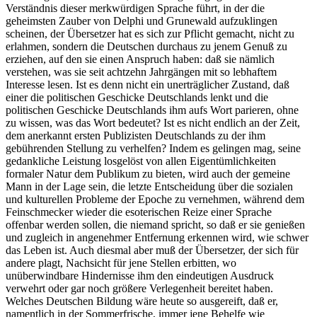
Verständnis dieser merkwürdigen Sprache führt, in der die
geheimsten Zauber von Delphi und Grunewald aufzuklingen
scheinen, der Übersetzer hat es sich zur Pflicht gemacht, nicht zu
erlahmen, sondern die Deutschen durchaus zu jenem Genuß zu
erziehen, auf den sie einen Anspruch haben: daß sie nämlich
verstehen, was sie seit achtzehn Jahrgängen mit so lebhaftem
Interesse lesen. Ist es denn nicht ein unerträglicher Zustand, daß
einer die politischen Geschicke Deutschlands lenkt und die
politischen Geschicke Deutschlands ihm aufs Wort parieren, ohne
zu wissen, was das Wort bedeutet? Ist es nicht endlich an der Zeit,
dem anerkannt ersten Publizisten Deutschlands zu der ihm
gebührenden Stellung zu verhelfen? Indem es gelingen mag, seine
gedankliche Leistung losgelöst von allen Eigentümlichkeiten
formaler Natur dem Publikum zu bieten, wird auch der gemeine
Mann in der Lage sein, die letzte Entscheidung über die sozialen
und kulturellen Probleme der Epoche zu vernehmen, während dem
Feinschmecker wieder die esoterischen Reize einer Sprache
offenbar werden sollen, die niemand spricht, so daß er sie genießen
und zugleich in angenehmer Entfernung erkennen wird, wie schwer
das Leben ist. Auch diesmal aber muß der Übersetzer, der sich für
andere plagt, Nachsicht für jene Stellen erbitten, wo
unüberwindbare Hindernisse ihm den eindeutigen Ausdruck
verwehrt oder gar noch größere Verlegenheit bereitet haben.
Welches Deutschen Bildung wäre heute so ausgereift, daß er,
namentlich in der Sommerfrische, immer jene Behelfe wie