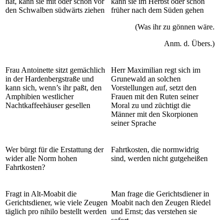
hat, kann sie mit oder schon vor
kann sie im Herbst oder schon
den Schwalben südwärts ziehen
früher nach dem Süden gehen
(Was ihr zu gönnen wäre.
Anm. d. Übers.)
Frau Antoinette sitzt gemächlich
Herr Maximilian regt sich im
in der Hardenbergstraße und
Grunewald an solchen
kann sich, wenn’s ihr paßt, den
Vorstellungen auf, setzt den
Amphibien westlicher
Frauen mit den Ruten seiner
Nachtkaffeehäuser gesellen
Moral zu und züchtigt die
Männer mit den Skorpionen
seiner Sprache
Wer bürgt für die Erstattung der
Fahrtkosten, die normwidrig
wider alle Norm hohen
sind, werden nicht gutgeheißen
Fahrtkosten?
Fragt in Alt-Moabit die
Man frage die Gerichtsdiener in
Gerichtsdiener, wie viele Zeugen
Moabit nach den Zeugen Riedel
täglich pro nihilo bestellt werden
und Ernst; das verstehen sie