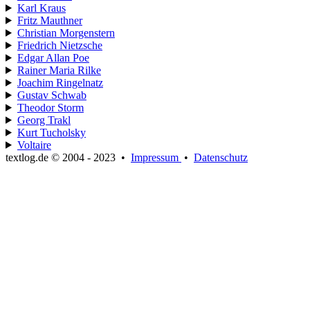
Karl Kraus
Fritz Mauthner
Christian Morgenstern
Friedrich Nietzsche
Edgar Allan Poe
Rainer Maria Rilke
Joachim Ringelnatz
Gustav Schwab
Theodor Storm
Georg Trakl
Kurt Tucholsky
Voltaire
textlog.de © 2004 - 2023
•
Impressum
•
Datenschutz