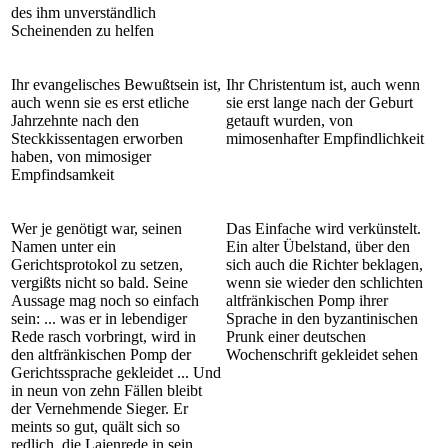
des ihm unverständlich
Scheinenden zu helfen
Ihr evangelisches Bewußtsein ist,
Ihr Christentum ist, auch wenn
auch wenn sie es erst etliche
sie erst lange nach der Geburt
Jahrzehnte nach den
getauft wurden, von
Steckkissentagen erworben
mimosenhafter Empfindlichkeit
haben, von mimosiger
Empfindsamkeit
Wer je genötigt war, seinen
Das Einfache wird verkünstelt.
Namen unter ein
Ein alter Übelstand, über den
Gerichtsprotokol zu setzen,
sich auch die Richter beklagen,
vergißts nicht so bald. Seine
wenn sie wieder den schlichten
Aussage mag noch so einfach
altfränkischen Pomp ihrer
sein: ... was er in lebendiger
Sprache in den byzantinischen
Rede rasch vorbringt, wird in
Prunk einer deutschen
den altfränkischen Pomp der
Wochenschrift gekleidet sehen
Gerichtssprache gekleidet ... Und
in neun von zehn Fällen bleibt
der Vernehmende Sieger. Er
meints so gut, quält sich so
redlich, die Laienrede in sein