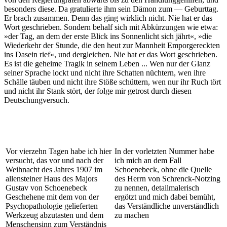
besonders diese. Da gratulierte ihm sein Dämon zum — Geburttag.
Er brach zusammen. Denn das ging wirklich nicht. Nie hat er das
Wort geschrieben. Sondern behalf sich mit Abkürzungen wie etwa:
»der Tag, an dem der erste Blick ins Sonnenlicht sich jährt«, »die
Wiederkehr der Stunde, die den heut zur Mannheit Emporgereckten
ins Dasein rief«, und dergleichen. Nie hat er das Wort geschrieben.
Es ist die geheime Tragik in seinem Leben ... Wen nur der Glanz
seiner Sprache lockt und nicht ihre Schatten nüchtern, wen ihre
Schälle täuben und nicht ihre Stöße schüttern, wen nur ihr Ruch tört
und nicht ihr Stank stört, der folge mir getrost durch diesen
Deutschungversuch.
Vor vierzehn Tagen habe ich hier
In der vorletzten Nummer habe
versucht, das vor und nach der
ich mich an dem Fall
Weihnacht des Jahres 1907 im
Schoenebeck, ohne die Quelle
allensteiner Haus des Majors
des Herrn von Schrenck-Notzing
Gustav von Schoenebeck
zu nennen, detailmalerisch
Geschehene mit dem von der
ergötzt und mich dabei bemüht,
Psychopathologie gelieferten
das Verständliche unverständlich
Werkzeug abzutasten und dem
zu machen
Menschensinn zum Verständnis