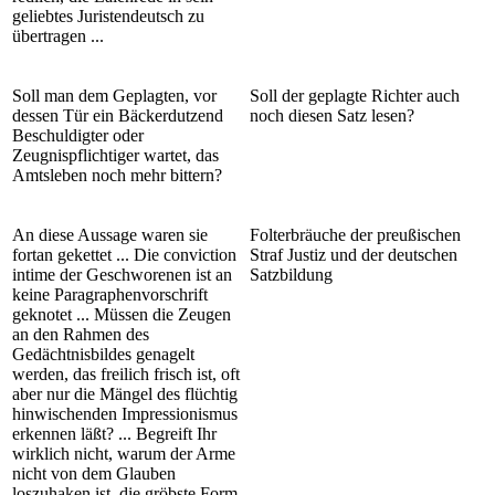
geliebtes Juristendeutsch zu
übertragen ...
Soll man dem Geplagten, vor
Soll der geplagte Richter auch
dessen Tür ein Bäckerdutzend
noch diesen Satz lesen?
Beschuldigter oder
Zeugnispflichtiger wartet, das
Amtsleben noch mehr bittern?
An diese Aussage waren sie
Folterbräuche der preußischen
fortan gekettet ... Die conviction
Straf Justiz und der deutschen
intime der Geschworenen ist an
Satzbildung
keine Paragraphenvorschrift
geknotet ... Müssen die Zeugen
an den Rahmen des
Gedächtnisbildes genagelt
werden, das freilich frisch ist, oft
aber nur die Mängel des flüchtig
hinwischenden Impressionismus
erkennen läßt? ... Begreift Ihr
wirklich nicht, warum der Arme
nicht von dem Glauben
loszuhaken ist, die gröbste Form