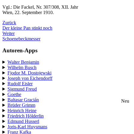
Vgl.: Die Fackel, Nr. 307/308, XII. Jahr
Wien, 22. September 1910.
Zurück
Der kleine Pan stinkt noch
Weiter
Schoenebeckmesser
Autoren-Apps
Walter Benjamin
Wilhelm Busch
Fjodor M. Dostojewski
Joseph von Eichendorff
Rudolf Eisler
Sigmund Freud
Goethe
Baltasar Gracián
Neu
Brüder Grimm
Heinrich Heine
Friedrich Hölderlin
Edmund Husserl
Joris-Karl Huysmans
Franz Kafka