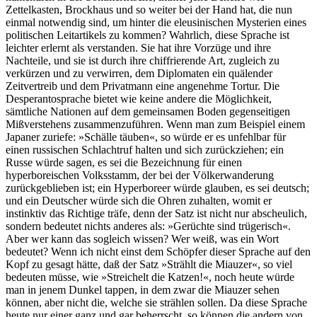
Zettelkasten, Brockhaus und so weiter bei der Hand hat, die nun
einmal notwendig sind, um hinter die eleusinischen Mysterien eines
politischen Leitartikels zu kommen? Wahrlich, diese Sprache ist
leichter erlernt als verstanden. Sie hat ihre Vorzüge und ihre
Nachteile, und sie ist durch ihre chiffrierende Art, zugleich zu
verkürzen und zu verwirren, dem Diplomaten ein quälender
Zeitvertreib und dem Privatmann eine angenehme Tortur. Die
Desperantosprache bietet wie keine andere die Möglichkeit,
sämtliche Nationen auf dem gemeinsamen Boden gegenseitigen
Mißverstehens zusammenzuführen. Wenn man zum Beispiel einem
Japaner zuriefe: »Schälle täuben«, so würde er es unfehlbar für
einen russischen Schlachtruf halten und sich zurückziehen; ein
Russe würde sagen, es sei die Bezeichnung für einen
hyperboreischen Volksstamm, der bei der Völkerwanderung
zurückgeblieben ist; ein Hyperboreer würde glauben, es sei deutsch;
und ein Deutscher würde sich die Ohren zuhalten, womit er
instinktiv das Richtige träfe, denn der Satz ist nicht nur abscheulich,
sondern bedeutet nichts anderes als: »Gerüchte sind trügerisch«.
Aber wer kann das sogleich wissen? Wer weiß, was ein Wort
bedeutet? Wenn ich nicht einst dem Schöpfer dieser Sprache auf den
Kopf zu gesagt hätte, daß der Satz »Strählt die Miauzer«, so viel
bedeuten müsse, wie »Streichelt die Katzen!«, noch heute würde
man in jenem Dunkel tappen, in dem zwar die Miauzer sehen
können, aber nicht die, welche sie strählen sollen. Da diese Sprache
heute nur einer ganz und gar beherrscht, so können die andern von