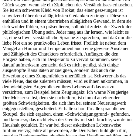
Glück sagen, wenn sie ein Zipfelchen des Verständnisses erhaschen.
Sie ist ein schweres Kleid von Brokat, das einer gezwungen ist
schwitzend über den alltäglichsten Gedanken zu tragen. Diese zu
enthüllen und in einem übertrieben alltäglichen Gewand, in dem sie
sich wohler fühlen, zu präsentieren, soll nicht zuletzt der Zweck der
philologischen Übung sein. Jeder mag aus ihr lernen, wie leicht es
ist, eine schwer verständliche Sprache zu sprechen, und daß nur die
liebe Not ein so prunkvolles Leben fristet. Freilich ist neben dem
Mangel an Humor und Temperament auch eine gewisse Ausdauer
und Zähigkeit des Charakters erforderlich. Anfänger, die den
Ehrgeiz haben, sich im Desperanto zu vervollkommnen, seien
darauf aufmerksam gemacht, daß es nicht genügt, sich einige
ausgestopfte Banalitäten anzueignen, sondern daß auch die
Erwerbung eines Zungenfehlers unerläßlich ist. Schwerer als das
viele Neue, das sie zulernen müssen, wird es ihnen ankommen, in
den wichtigsten Augenblicken ihres Lebens auf das »s« zu
verzichten, zum Beispiel beim Zeugungakt. Ich warne Neugierige.
Der Meister selbst, dem sie nacheifern, ist einmal an einer der
größten Schwierigkeiten, die sich ihm bei seinem Neuerungwerk
entgegenstellten, gescheitert. Er hatte schon für alle sprachlichen
Skrupel, die sich ergaben, einen »Schwichtigunggrund« gefunden,
und kein »s«, das nicht etwa der Genitiv mit sich brachte, wurde im
Haushalt geduldet. Er war bei dieser asketischen Lebensweise
fünfundvierzig Jahre alt geworden, alle Deutschen huldigten ihm,
von den Regierungräten abwärts bis zu den Handlunggehilfen, und