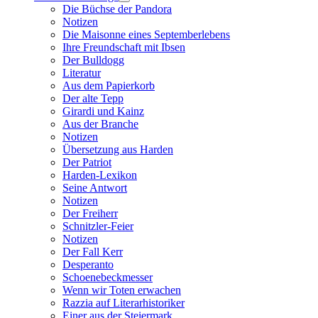
Die Büchse der Pandora
Notizen
Die Maisonne eines Septemberlebens
Ihre Freundschaft mit Ibsen
Der Bulldogg
Literatur
Aus dem Papierkorb
Der alte Tepp
Girardi und Kainz
Aus der Branche
Notizen
Übersetzung aus Harden
Der Patriot
Harden-Lexikon
Seine Antwort
Notizen
Der Freiherr
Schnitzler-Feier
Notizen
Der Fall Kerr
Desperanto
Schoenebeckmesser
Wenn wir Toten erwachen
Razzia auf Literarhistoriker
Einer aus der Steiermark