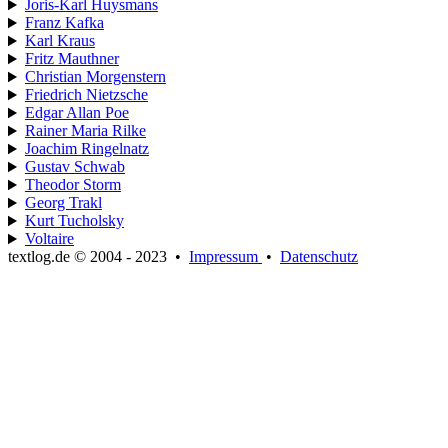
Joris-Karl Huysmans
Franz Kafka
Karl Kraus
Fritz Mauthner
Christian Morgenstern
Friedrich Nietzsche
Edgar Allan Poe
Rainer Maria Rilke
Joachim Ringelnatz
Gustav Schwab
Theodor Storm
Georg Trakl
Kurt Tucholsky
Voltaire
textlog.de © 2004 - 2023
•
Impressum
•
Datenschutz