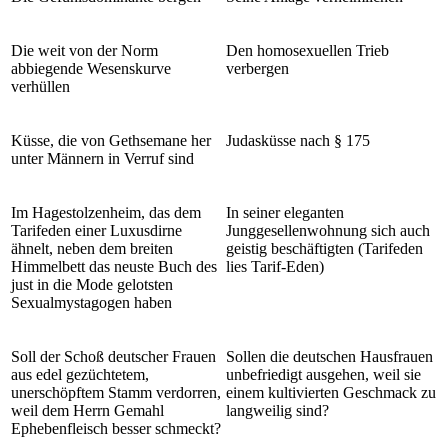
Die weit von der Norm
Den homosexuellen Trieb
abbiegende Wesenskurve
verbergen
verhüllen
Küsse, die von Gethsemane her
Judasküsse nach § 175
unter Männern in Verruf sind
Im Hagestolzenheim, das dem
In seiner eleganten
Tarifeden einer Luxusdirne
Junggesellenwohnung sich auch
ähnelt, neben dem breiten
geistig beschäftigten (Tarifeden
Himmelbett das neuste Buch des
lies Tarif-Eden)
just in die Mode gelotsten
Sexualmystagogen haben
Soll der Schoß deutscher Frauen
Sollen die deutschen Hausfrauen
aus edel gezüchtetem,
unbefriedigt ausgehen, weil sie
unerschöpftem Stamm verdorren,
einem kultivierten Geschmack zu
weil dem Herrn Gemahl
langweilig sind?
Ephebenfleisch besser schmeckt?