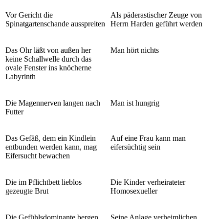
Vor Gericht die
Als päderastischer Zeuge von
Spinatgartenschande ausspreiten
Herrn Harden geführt werden
Das Ohr läßt von außen her
Man hört nichts
keine Schallwelle durch das
ovale Fenster ins knöcherne
Labyrinth
Die Magennerven langen nach
Man ist hungrig
Futter
Das Gefäß, dem ein Kindlein
Auf eine Frau kann man
entbunden werden kann, mag
eifersüchtig sein
Eifersucht bewachen
Die im Pflichtbett lieblos
Die Kinder verheirateter
gezeugte Brut
Homosexueller
Die Gefühlsdominante bergen
Seine Anlage verheimlichen