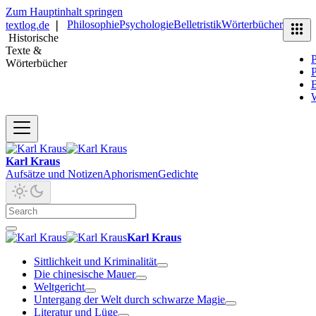
Zum Hauptinhalt springen
Philosophie
Psychologie
Belletristik
Wörterbücher
textlog.de
❘
Historische
Texte &
P
Wörterbücher
P
B
Karl Kraus
Aufsätze und Notizen
Aphorismen
Gedichte
Karl Kraus
Sittlichkeit und Kriminalität
Die chinesische Mauer
Weltgericht
Untergang der Welt durch schwarze Magie
Literatur und Lüge