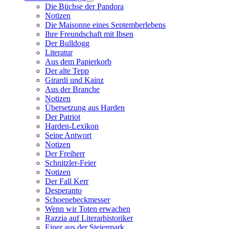
Die Büchse der Pandora
Notizen
Die Maisonne eines Septemberlebens
Ihre Freundschaft mit Ibsen
Der Bulldogg
Literatur
Aus dem Papierkorb
Der alte Tepp
Girardi und Kainz
Aus der Branche
Notizen
Übersetzung aus Harden
Der Patriot
Harden-Lexikon
Seine Antwort
Notizen
Der Freiherr
Schnitzler-Feier
Notizen
Der Fall Kerr
Desperanto
Schoenebeckmesser
Wenn wir Toten erwachen
Razzia auf Literarhistoriker
Einer aus der Steiermark