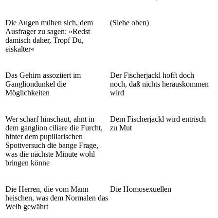
Die Augen mühen sich, dem
(Siehe oben)
Ausfrager zu sagen: »Redst
damisch daher, Tropf Du,
eiskalter«
Das Gehirn assoziiert im
Der Fischerjackl hofft doch
Gangliondunkel die
noch, daß nichts herauskommen
Möglichkeiten
wird
Wer scharf hinschaut, ahnt in
Dem Fischerjackl wird entrisch
dem ganglion ciliare die Furcht,
zu Mut
hinter dem pupillarischen
Spottversuch die bange Frage,
was die nächste Minute wohl
bringen könne
Die Herren, die vom Mann
Die Homosexuellen
heischen, was dem Normalen das
Weib gewährt