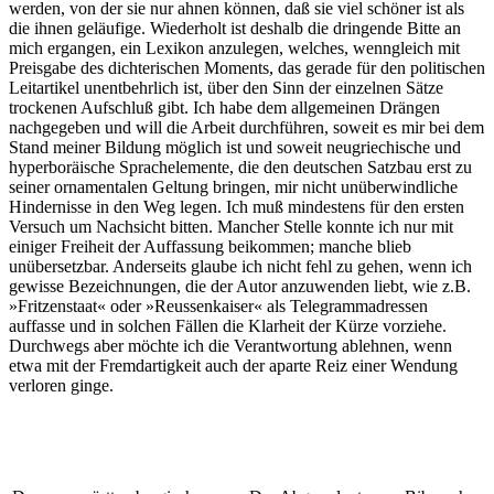
werden, von der sie nur ahnen können, daß sie viel schöner ist als
die ihnen geläufige. Wiederholt ist deshalb die dringende Bitte an
mich ergangen, ein Lexikon anzulegen, welches, wenngleich mit
Preisgabe des dichterischen Moments, das gerade für den politischen
Leitartikel unentbehrlich ist, über den Sinn der einzelnen Sätze
trockenen Aufschluß gibt. Ich habe dem allgemeinen Drängen
nachgegeben und will die Arbeit durchführen, soweit es mir bei dem
Stand meiner Bildung möglich ist und soweit neugriechische und
hyperboräische Sprachelemente, die den deutschen Satzbau erst zu
seiner ornamentalen Geltung bringen, mir nicht unüberwindliche
Hindernisse in den Weg legen. Ich muß mindestens für den ersten
Versuch um Nachsicht bitten. Mancher Stelle konnte ich nur mit
einiger Freiheit der Auffassung beikommen; manche blieb
unübersetzbar. Anderseits glaube ich nicht fehl zu gehen, wenn ich
gewisse Bezeichnungen, die der Autor anzuwenden liebt, wie z.B.
»Fritzenstaat« oder »Reussenkaiser« als Telegrammadressen
auffasse und in solchen Fällen die Klarheit der Kürze vorziehe.
Durchwegs aber möchte ich die Verantwortung ablehnen, wenn
etwa mit der Fremdartigkeit auch der aparte Reiz einer Wendung
verloren ginge.