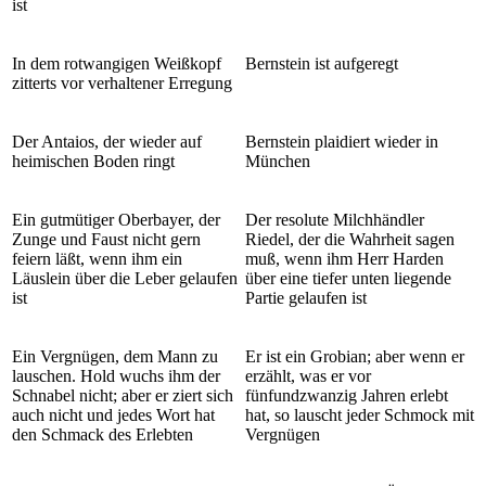
ist
In dem rotwangigen Weißkopf
Bernstein ist aufgeregt
zitterts vor verhaltener Erregung
Der Antaios, der wieder auf
Bernstein plaidiert wieder in
heimischen Boden ringt
München
Ein gutmütiger Oberbayer, der
Der resolute Milchhändler
Zunge und Faust nicht gern
Riedel, der die Wahrheit sagen
feiern läßt, wenn ihm ein
muß, wenn ihm Herr Harden
Läuslein über die Leber gelaufen
über eine tiefer unten liegende
ist
Partie gelaufen ist
Ein Vergnügen, dem Mann zu
Er ist ein Grobian; aber wenn er
lauschen. Hold wuchs ihm der
erzählt, was er vor
Schnabel nicht; aber er ziert sich
fünfundzwanzig Jahren erlebt
auch nicht und jedes Wort hat
hat, so lauscht jeder Schmock mit
den Schmack des Erlebten
Vergnügen