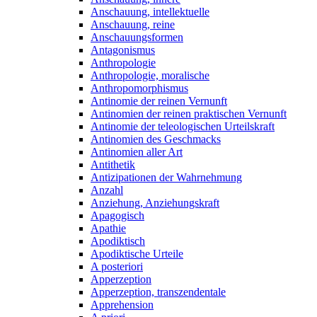
Anschauung, intellektuelle
Anschauung, reine
Anschauungsformen
Antagonismus
Anthropologie
Anthropologie, moralische
Anthropomorphismus
Antinomie der reinen Vernunft
Antinomien der reinen praktischen Vernunft
Antinomie der teleologischen Urteilskraft
Antinomien des Geschmacks
Antinomien aller Art
Antithetik
Antizipationen der Wahrnehmung
Anzahl
Anziehung, Anziehungskraft
Apagogisch
Apathie
Apodiktisch
Apodiktische Urteile
A posteriori
Apperzeption
Apperzeption, transzendentale
Apprehension