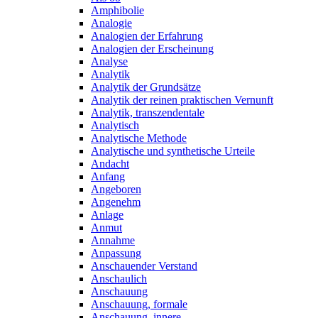
Amphibolie
Analogie
Analogien der Erfahrung
Analogien der Erscheinung
Analyse
Analytik
Analytik der Grundsätze
Analytik der reinen praktischen Vernunft
Analytik, transzendentale
Analytisch
Analytische Methode
Analytische und synthetische Urteile
Andacht
Anfang
Angeboren
Angenehm
Anlage
Anmut
Annahme
Anpassung
Anschauender Verstand
Anschaulich
Anschauung
Anschauung, formale
Anschauung, innere