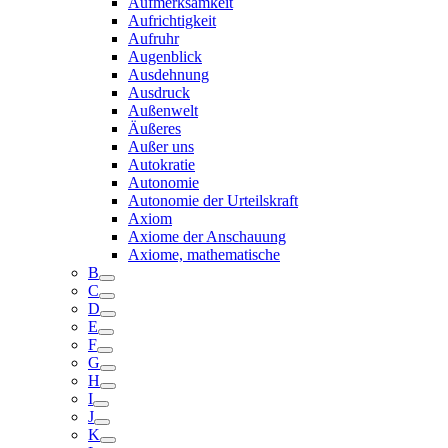
Aufmerksamkeit
Aufrichtigkeit
Aufruhr
Augenblick
Ausdehnung
Ausdruck
Außenwelt
Äußeres
Außer uns
Autokratie
Autonomie
Autonomie der Urteilskraft
Axiom
Axiome der Anschauung
Axiome, mathematische
B
C
D
E
F
G
H
I
J
K