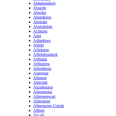
Abhängigkeit
Absicht
Absolut
Abstoßung
Abstrakt
Abstraktion
Achtung
Adel
Adiaphora
Affekt
Affektion
Affektlosigkeit
Affinität
Affizieren
Afterdienst
Aggregat
Ahnung
Aktivität
Akzidenzen
Algorismus
Allgegenwart
Allgemein
Allgemeine Urteile
Allheit
Als ob