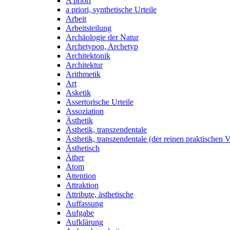
A priori
a priori, synthetische Urteile
Arbeit
Arbeitsteilung
Archäologie der Natur
Archetypon, Archetyp
Architektonik
Architektur
Arithmetik
Art
Asketik
Assertorische Urteile
Assoziation
Ästhetik
Ästhetik, transzendentale
Ästhetik, transzendentale (der reinen praktischen V
Ästhetisch
Äther
Atom
Attention
Attraktion
Attribute, ästhetische
Auffassung
Aufgabe
Aufklärung