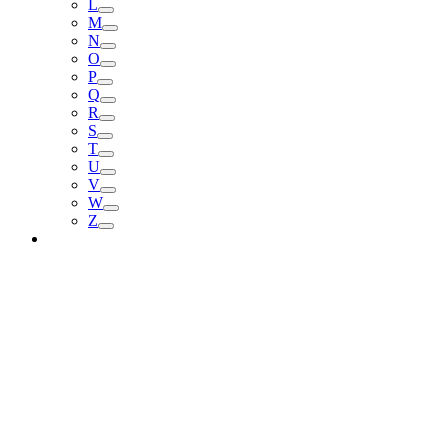
L
M
N
O
P
Q
R
S
T
U
V
W
Z