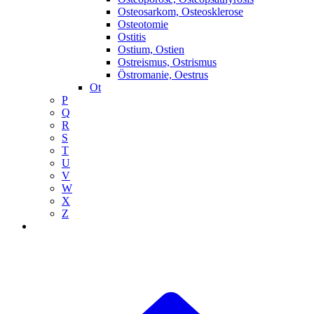
Osteosarkom, Osteosklerose
Osteotomie
Ostitis
Ostium, Ostien
Ostreismus, Ostrismus
Östromanie, Oestrus
Ot
P
Q
R
S
T
U
V
W
X
Z