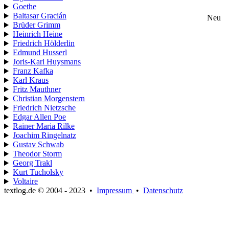
Goethe
Baltasar Gracián
Neu
Brüder Grimm
Heinrich Heine
Friedrich Hölderlin
Edmund Husserl
Joris-Karl Huysmans
Franz Kafka
Karl Kraus
Fritz Mauthner
Christian Morgenstern
Friedrich Nietzsche
Edgar Allen Poe
Rainer Maria Rilke
Joachim Ringelnatz
Gustav Schwab
Theodor Storm
Georg Trakl
Kurt Tucholsky
Voltaire
textlog.de © 2004 - 2023
•
Impressum
•
Datenschutz