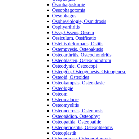
Ösophagoskopie
Oesophagotomia
Oesophagus
Osphresiologie, Osmidrosis
Osphyarthritis
Ossa, Osseus, Ossein
Ossiculum, Ossificatio
Osteitis deformans, Ostitis
Ostempyesis, Osteoakusis
Osteoarthritis, Osteochondritis
Osteoblasten, Osteochondrom
Osteodynie, Osteocopi
Osteogên, Osteogenesis, Osteogenese
Osteoid, Osteoides
Osteokampsis, Osteoklasie
Osteologie
Osteom
Osteomalacie
Osteomyelitis
Osteonecrosis, Osteonosis
Osteopädion, Osteophyt
Osteopathia, Osteopathie
Osteoperiostitis, Osteophlebitis
Osteoplastik
Osteoporose, Osteopsathyrosis