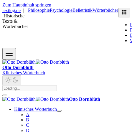
Zum Hauptinhalt springen
Philosophie
Psychologie
Belletristik
Wörterbücher
textlog.de
❘
Historische
Texte &
P
Wörterbücher
P
B
Otto Dornblüth
Klinisches Wörterbuch
Otto Dornblüth
Klinisches Wörterbuch
A
B
C
D