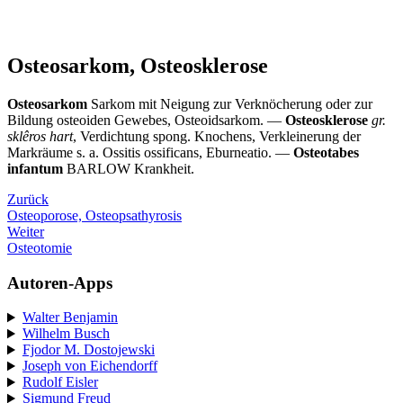
Osteosarkom, Osteosklerose
Osteosarkom
Sarkom mit Neigung zur Verknöcherung oder zur
Bildung osteoiden Gewebes, Osteoidsarkom. —
Osteosklerose
gr.
sklêros hart
, Verdichtung spong. Knochens, Verkleinerung der
Markräume s. a. Ossitis ossificans, Eburneatio. —
Osteotabes
infantum
BARLOW Krankheit.
Zurück
Osteoporose, Osteopsathyrosis
Weiter
Osteotomie
Autoren-Apps
Walter Benjamin
Wilhelm Busch
Fjodor M. Dostojewski
Joseph von Eichendorff
Rudolf Eisler
Sigmund Freud