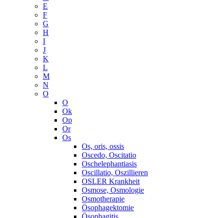
E
F
G
H
I
J
K
L
M
N
O
O
Ok
Op
Or
Os
Os, oris, ossis
Oscedo, Oscitatio
Oschelephantiasis
Oscillatio, Oszillieren
OSLER Krankheit
Osmose, Osmologie
Osmotherapie
Ösophagektomie
Ösophagitis