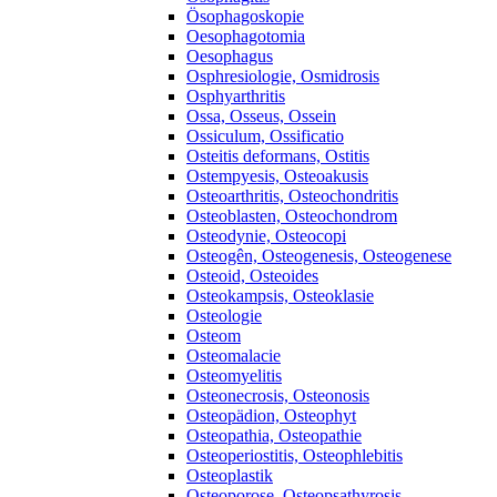
Ösophagoskopie
Oesophagotomia
Oesophagus
Osphresiologie, Osmidrosis
Osphyarthritis
Ossa, Osseus, Ossein
Ossiculum, Ossificatio
Osteitis deformans, Ostitis
Ostempyesis, Osteoakusis
Osteoarthritis, Osteochondritis
Osteoblasten, Osteochondrom
Osteodynie, Osteocopi
Osteogên, Osteogenesis, Osteogenese
Osteoid, Osteoides
Osteokampsis, Osteoklasie
Osteologie
Osteom
Osteomalacie
Osteomyelitis
Osteonecrosis, Osteonosis
Osteopädion, Osteophyt
Osteopathia, Osteopathie
Osteoperiostitis, Osteophlebitis
Osteoplastik
Osteoporose, Osteopsathyrosis