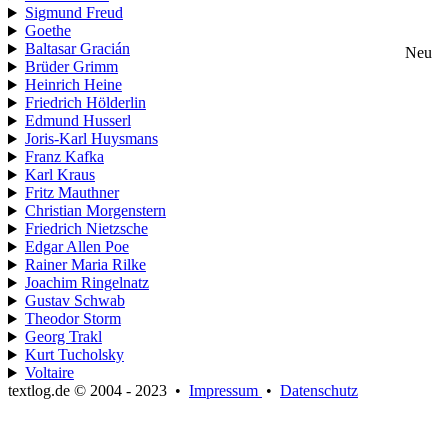
Sigmund Freud
Goethe
Baltasar Gracián
Neu
Brüder Grimm
Heinrich Heine
Friedrich Hölderlin
Edmund Husserl
Joris-Karl Huysmans
Franz Kafka
Karl Kraus
Fritz Mauthner
Christian Morgenstern
Friedrich Nietzsche
Edgar Allen Poe
Rainer Maria Rilke
Joachim Ringelnatz
Gustav Schwab
Theodor Storm
Georg Trakl
Kurt Tucholsky
Voltaire
textlog.de © 2004 - 2023
•
Impressum
•
Datenschutz