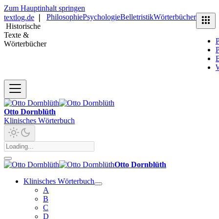
Zum Hauptinhalt springen
Philosophie
Psychologie
Belletristik
Wörterbücher
textlog.de
❘
Historische
Texte &
P
Wörterbücher
P
B
Otto Dornblüth
Klinisches Wörterbuch
Otto Dornblüth
Klinisches Wörterbuch
A
B
C
D