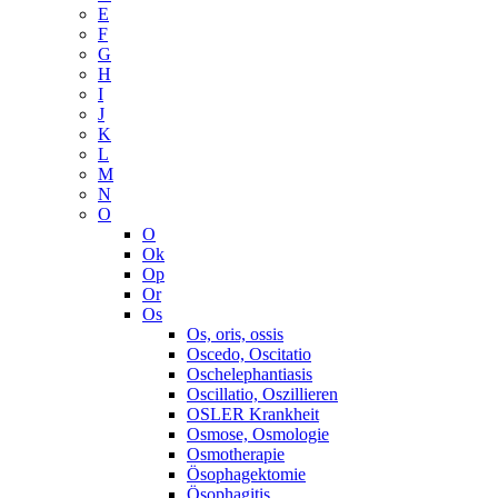
E
F
G
H
I
J
K
L
M
N
O
O
Ok
Op
Or
Os
Os, oris, ossis
Oscedo, Oscitatio
Oschelephantiasis
Oscillatio, Oszillieren
OSLER Krankheit
Osmose, Osmologie
Osmotherapie
Ösophagektomie
Ösophagitis