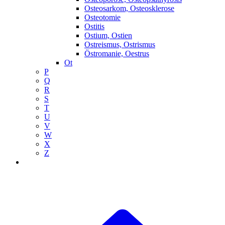
Osteosarkom, Osteosklerose
Osteotomie
Ostitis
Ostium, Ostien
Ostreismus, Ostrismus
Östromanie, Oestrus
Ot
P
Q
R
S
T
U
V
W
X
Z