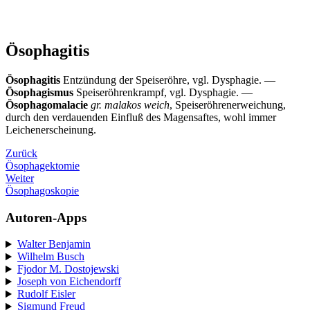
Ösophagitis
Ösophagitis
Entzündung der Speiseröhre, vgl. Dysphagie. —
Ösophagismus
Speiseröhrenkrampf, vgl. Dysphagie. —
Ösophagomalacie
gr. malakos weich
, Speiseröhrenerweichung,
durch den verdauenden Einfluß des Magensaftes, wohl immer
Leichenerscheinung.
Zurück
Ösophagektomie
Weiter
Ösophagoskopie
Autoren-Apps
Walter Benjamin
Wilhelm Busch
Fjodor M. Dostojewski
Joseph von Eichendorff
Rudolf Eisler
Sigmund Freud