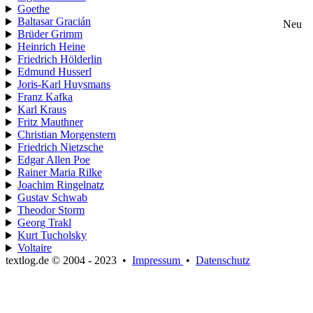
Goethe
Baltasar Gracián
Neu
Brüder Grimm
Heinrich Heine
Friedrich Hölderlin
Edmund Husserl
Joris-Karl Huysmans
Franz Kafka
Karl Kraus
Fritz Mauthner
Christian Morgenstern
Friedrich Nietzsche
Edgar Allen Poe
Rainer Maria Rilke
Joachim Ringelnatz
Gustav Schwab
Theodor Storm
Georg Trakl
Kurt Tucholsky
Voltaire
textlog.de © 2004 - 2023
•
Impressum
•
Datenschutz