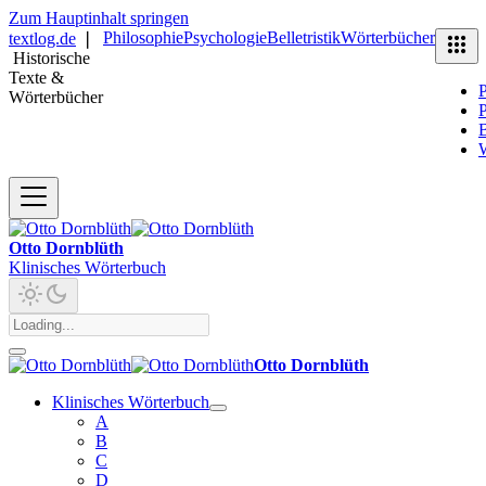
Zum Hauptinhalt springen
Philosophie
Psychologie
Belletristik
Wörterbücher
textlog.de
❘
Historische
Texte &
P
Wörterbücher
P
B
Otto Dornblüth
Klinisches Wörterbuch
Otto Dornblüth
Klinisches Wörterbuch
A
B
C
D