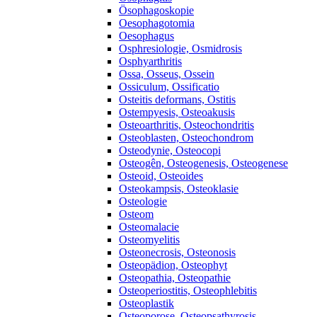
Ösophagoskopie
Oesophagotomia
Oesophagus
Osphresiologie, Osmidrosis
Osphyarthritis
Ossa, Osseus, Ossein
Ossiculum, Ossificatio
Osteitis deformans, Ostitis
Ostempyesis, Osteoakusis
Osteoarthritis, Osteochondritis
Osteoblasten, Osteochondrom
Osteodynie, Osteocopi
Osteogên, Osteogenesis, Osteogenese
Osteoid, Osteoides
Osteokampsis, Osteoklasie
Osteologie
Osteom
Osteomalacie
Osteomyelitis
Osteonecrosis, Osteonosis
Osteopädion, Osteophyt
Osteopathia, Osteopathie
Osteoperiostitis, Osteophlebitis
Osteoplastik
Osteoporose, Osteopsathyrosis