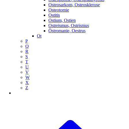
Osteosarkom, Osteosklerose
Osteotomie
Ostitis
Ostium, Ostien
Ostreismus, Ostrismus
Östromanie, Oestrus
Ot
P
Q
R
S
T
U
V
W
X
Z