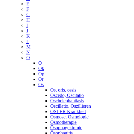
E
F
G
H
I
J
K
L
M
N
O
O
Ok
Op
Or
Os
Os, oris, ossis
Oscedo, Oscitatio
Oschelephantiasis
Oscillatio, Oszillieren
OSLER Krankheit
Osmose, Osmologie
Osmotherapie
Ösophagektomie
Ösophagitis