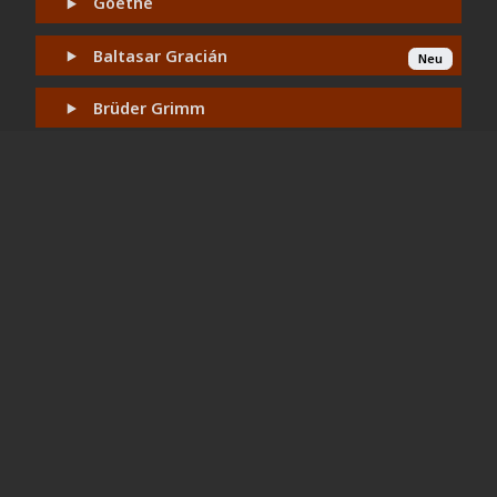
Goethe
Baltasar Gracián
Neu
Brüder Grimm
Heinrich Heine
Friedrich Hölderlin
Edmund Husserl
Joris-Karl Huysmans
Franz Kafka
Karl Kraus
Fritz Mauthner