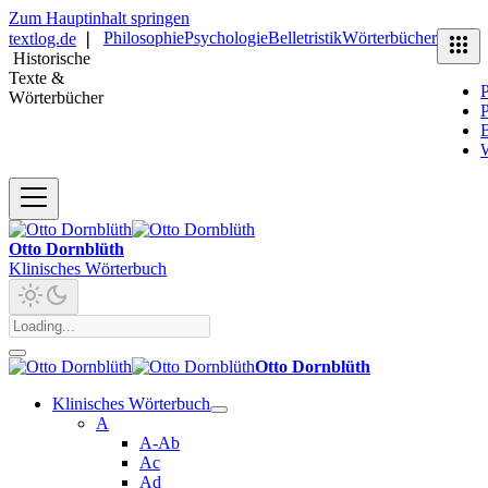
Zum Hauptinhalt springen
Philosophie
Psychologie
Belletristik
Wörterbücher
textlog.de
❘
Historische
Texte &
P
Wörterbücher
P
B
Otto Dornblüth
Klinisches Wörterbuch
Otto Dornblüth
Klinisches Wörterbuch
A
A-Ab
Ac
Ad