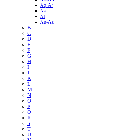
Aq-Ar
As
At
Au-Az
B
C
D
E
F
G
H
I
J
K
L
M
N
O
P
Q
R
S
T
U