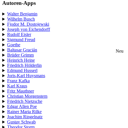
Autoren-Apps
Walter Benjamin
Wilhelm Busch
Fjodor M. Dostojewski
Joseph von Eichendorff
Rudolf Eisler
Sigmund Freud
Goethe
Baltasar Gracián
Neu
Brüder Grimm
Heinrich Heine
Friedrich Hölderlin
Edmund Husserl
Joris-Karl Huysmans
Franz Kafka
Karl Kraus
Fritz Mauthner
Christian Morgenstern
Friedrich Nietzsche
Edgar Allen Poe
Rainer Maria Rilke
Joachim Ringelnatz
Gustav Schwab
Theodor Storm