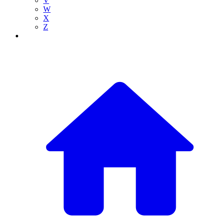
V
W
X
Z