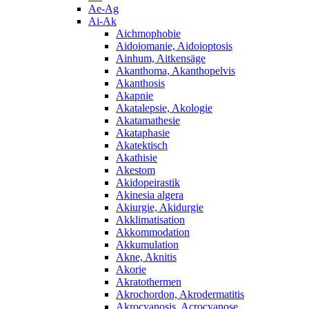
Ae-Ag
Ai-Ak
Aichmophobie
Aidoiomanie, Aidoioptosis
Ainhum, Aitkensäge
Akanthoma, Akanthopelvis
Akanthosis
Akapnie
Akatalepsie, Akologie
Akatamathesie
Akataphasie
Akatektisch
Akathisie
Akestom
Akidopeirastik
Akinesia algera
Akiurgie, Akidurgie
Akklimatisation
Akkommodation
Akkumulation
Akne, Aknitis
Akorie
Akratothermen
Akrochordon, Akrodermatitis
Akrocyanosis, Acrocyanose