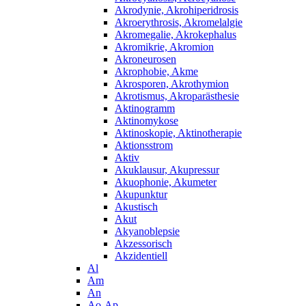
Akrodynie, Akrohiperidrosis
Akroerythrosis, Akromelalgie
Akromegalie, Akrokephalus
Akromikrie, Akromion
Akroneurosen
Akrophobie, Akme
Akrosporen, Akrothymion
Akrotismus, Akroparästhesie
Aktinogramm
Aktinomykose
Aktinoskopie, Aktinotherapie
Aktionsstrom
Aktiv
Akuklausur, Akupressur
Akuophonie, Akumeter
Akupunktur
Akustisch
Akut
Akyanoblepsie
Akzessorisch
Akzidentiell
Al
Am
An
Ao-Ap