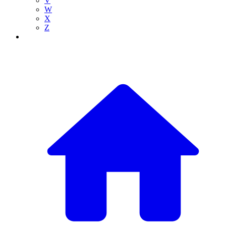
V
W
X
Z