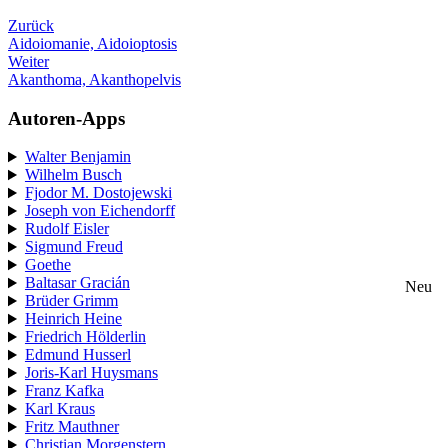
Zurück
Aidoiomanie, Aidoioptosis
Weiter
Akanthoma, Akanthopelvis
Autoren-Apps
Walter Benjamin
Wilhelm Busch
Fjodor M. Dostojewski
Joseph von Eichendorff
Rudolf Eisler
Sigmund Freud
Goethe
Baltasar Gracián
Neu
Brüder Grimm
Heinrich Heine
Friedrich Hölderlin
Edmund Husserl
Joris-Karl Huysmans
Franz Kafka
Karl Kraus
Fritz Mauthner
Christian Morgenstern