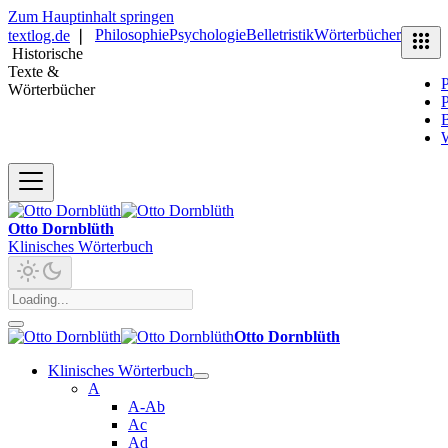
Zum Hauptinhalt springen
Philosophie
Psychologie
Belletristik
Wörterbücher
textlog.de
❘
Historische
Texte &
P
Wörterbücher
P
B
Otto Dornblüth
Klinisches Wörterbuch
Otto Dornblüth
Klinisches Wörterbuch
A
A-Ab
Ac
Ad