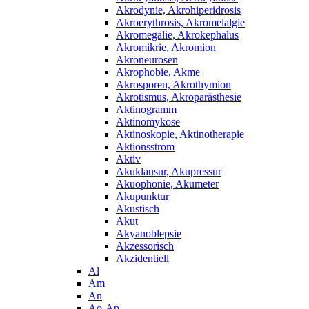
Akrodynie, Akrohiperidrosis
Akroerythrosis, Akromelalgie
Akromegalie, Akrokephalus
Akromikrie, Akromion
Akroneurosen
Akrophobie, Akme
Akrosporen, Akrothymion
Akrotismus, Akroparästhesie
Aktinogramm
Aktinomykose
Aktinoskopie, Aktinotherapie
Aktionsstrom
Aktiv
Akuklausur, Akupressur
Akuophonie, Akumeter
Akupunktur
Akustisch
Akut
Akyanoblepsie
Akzessorisch
Akzidentiell
Al
Am
An
Ao-Ap