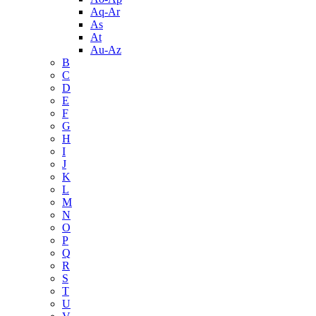
Aq-Ar
As
At
Au-Az
B
C
D
E
F
G
H
I
J
K
L
M
N
O
P
Q
R
S
T
U