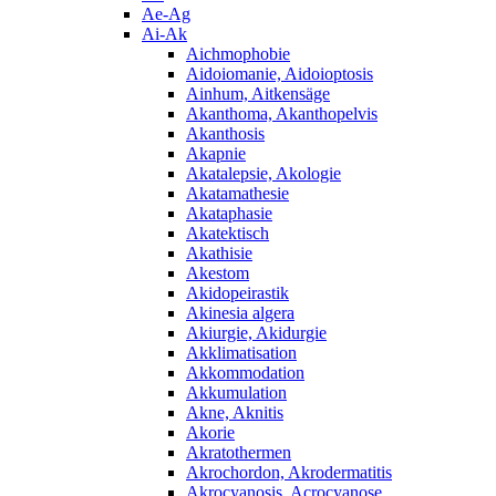
Ae-Ag
Ai-Ak
Aichmophobie
Aidoiomanie, Aidoioptosis
Ainhum, Aitkensäge
Akanthoma, Akanthopelvis
Akanthosis
Akapnie
Akatalepsie, Akologie
Akatamathesie
Akataphasie
Akatektisch
Akathisie
Akestom
Akidopeirastik
Akinesia algera
Akiurgie, Akidurgie
Akklimatisation
Akkommodation
Akkumulation
Akne, Aknitis
Akorie
Akratothermen
Akrochordon, Akrodermatitis
Akrocyanosis, Acrocyanose