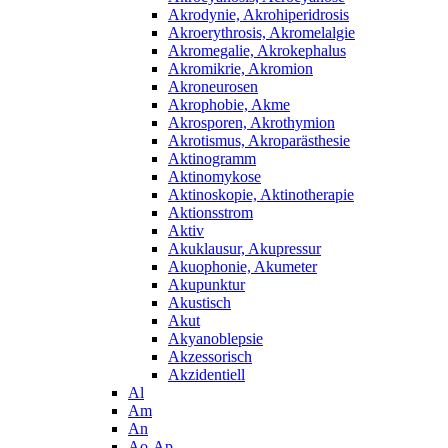
Akrodynie, Akrohiperidrosis
Akroerythrosis, Akromelalgie
Akromegalie, Akrokephalus
Akromikrie, Akromion
Akroneurosen
Akrophobie, Akme
Akrosporen, Akrothymion
Akrotismus, Akroparästhesie
Aktinogramm
Aktinomykose
Aktinoskopie, Aktinotherapie
Aktionsstrom
Aktiv
Akuklausur, Akupressur
Akuophonie, Akumeter
Akupunktur
Akustisch
Akut
Akyanoblepsie
Akzessorisch
Akzidentiell
Al
Am
An
Ao-Ap