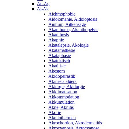
Ae-Ag
Ai-Ak
Aichmophobie
Aidoiomanie, Aidoioptosis
Ainhum, Aitkensäge
Akanthoma, Akanthopelvis
Akanthosis
Akapnie
Akatalepsie, Akologie
Akatamathesie
Akataphasie
Akatektisch
Akathisie
Akestom
Akidopeirastik
Akinesia algera
Akiurgie, Akidurgie
Akklimatisation
Akkommodation
Akkumulation
Akne, Aknitis
Akorie
Akratothermen
Akrochordon, Akrodermatitis
Akrocyanosis, Acrocyanose