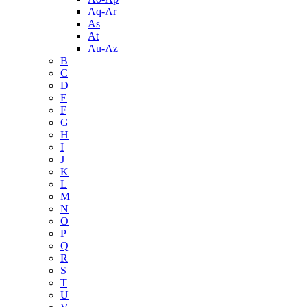
Aq-Ar
As
At
Au-Az
B
C
D
E
F
G
H
I
J
K
L
M
N
O
P
Q
R
S
T
U