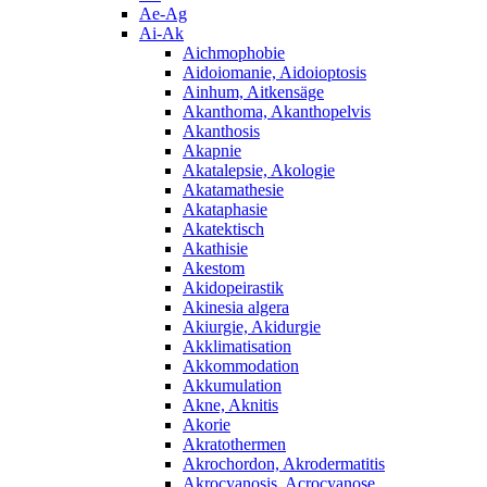
Ae-Ag
Ai-Ak
Aichmophobie
Aidoiomanie, Aidoioptosis
Ainhum, Aitkensäge
Akanthoma, Akanthopelvis
Akanthosis
Akapnie
Akatalepsie, Akologie
Akatamathesie
Akataphasie
Akatektisch
Akathisie
Akestom
Akidopeirastik
Akinesia algera
Akiurgie, Akidurgie
Akklimatisation
Akkommodation
Akkumulation
Akne, Aknitis
Akorie
Akratothermen
Akrochordon, Akrodermatitis
Akrocyanosis, Acrocyanose