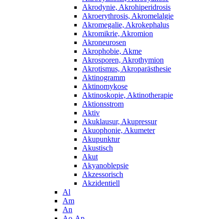
Akrodynie, Akrohiperidrosis
Akroerythrosis, Akromelalgie
Akromegalie, Akrokephalus
Akromikrie, Akromion
Akroneurosen
Akrophobie, Akme
Akrosporen, Akrothymion
Akrotismus, Akroparästhesie
Aktinogramm
Aktinomykose
Aktinoskopie, Aktinotherapie
Aktionsstrom
Aktiv
Akuklausur, Akupressur
Akuophonie, Akumeter
Akupunktur
Akustisch
Akut
Akyanoblepsie
Akzessorisch
Akzidentiell
Al
Am
An
Ao-Ap