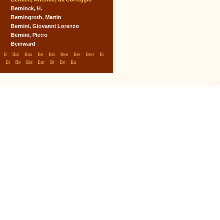
Berninck, H.
Berningroth, Martin
Bernini, Giovanni Lorenzo
Bernini, Pietro
Beinward
|
|
|
|
|
|
|
|
|
B
Bar
Bas
Be
Bei
Ben
Ber
Berr
Bi
|
|
|
|
|
|
|
Bl
Bo
Bol
Bor
Br
Bri
Bu
© tex