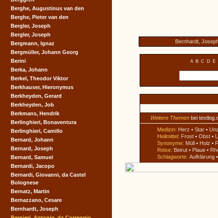
Berghe, Augustinus van den
Berghe, Pieter van den
Bergler, Joseph
Bergler, Joseph
Bernhardt, Josep
Bergmann, Ignaz
Bergmüller, Johann Georg
Berini
A
B
C
D
E
Berka, Johann
Berkel, Theodor Viktor
Berkhauser, Hieronymus
Berkheyden, Gerard
Berkheyden, Job
Berkmans, Hendrik
Weitere Themen
bei textlog.
Berlinghieri, Bonaventura
Medizin:
Herz
•
Star
•
Un
Berlinghieri, Camillo
Heilmittel:
Frost
•
Obst
•
L
Bernard, Johann
Synonyme:
Müll
•
Holz
•
F
Bernard, Joseph
Reise:
Beirut
•
Plaue
•
Rh
Schlagworte:
Aufklärung
Bernard, Samuel
Bernardi, Jacopo
Bernardi, Giovanni, da Castel
Bolognese
Bernatz, Martin
Bernazzano, Cesare
Bernhardt, Joseph
Bernieri, Antonio, da Correggio