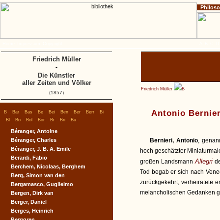
Philos
Home
Impressum
Copyright
A
B
C
D
Friedrich Müller
-
Die Künstler
aller Zeiten und Völker
Friedrich Müller
B
(1857)
|
|
|
|
|
|
|
|
|
Antonio Bernier
B
Bar
Bas
Be
Bei
Ben
Ber
Berr
Bi
|
|
|
|
|
|
|
Bl
Bo
Bol
Bor
Br
Bri
Bu
Béranger, Antoine
Béranger, Charles
Bernieri, Antonio
, gena
Béranger, J. B. A. Emile
hoch geschätzter Miniaturmale
Berardi, Fabio
Allegri
großen Landsmann
d
Berchem, Nicolaas, Berghem
Tod begab er sich nach Vene
Berg, Simon van den
zurückgekehrt, verheiratete er
Bergamasco, Guglielmo
melancholischen Gedanken geq
Bergen, Dirk van
Berger, Daniel
Berges, Heinrich
Berggren