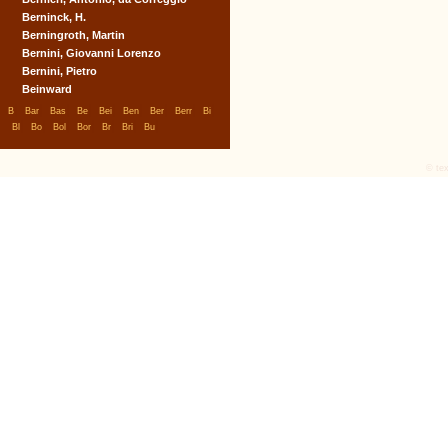
Berninck, H.
Berningroth, Martin
Bernini, Giovanni Lorenzo
Bernini, Pietro
Beinward
|
|
|
|
|
|
|
|
|
B
Bar
Bas
Be
Bei
Ben
Ber
Berr
Bi
|
|
|
|
|
|
|
Bl
Bo
Bol
Bor
Br
Bri
Bu
© tex