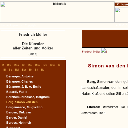
Philos
Home
Impressum
Copyright
A
B
C
D
Friedrich Müller
-
Die Künstler
aller Zeiten und Völker
Friedrich Müller
B
(1857)
|
|
|
|
|
|
|
|
|
Simon van den 
B
Bar
Bas
Be
Bei
Ben
Ber
Berr
Bi
|
|
|
|
|
|
|
Bl
Bo
Bol
Bor
Br
Bri
Bu
Béranger, Antoine
Béranger, Charles
Berg, Simon van den
, ge
Béranger, J. B. A. Emile
Landschaftsmaler, der in se
Berardi, Fabio
Natur, Kraft und edlen Stil entfa
Berchem, Nicolaas, Berghem
Berg, Simon van den
Literatur
.
Immerzeel
, De L
Bergamasco, Guglielmo
Bergen, Dirk van
Amsterdam 1842.
Berger, Daniel
Berges, Heinrich
Berggren