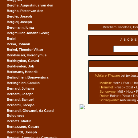
Berghe, Augustinus van den
Berghe, Pieter van den
Bergler, Joseph
Bergler, Joseph
Berchem, Nicolaas, B
Bergmann, Ignaz
Bergmüller, Johann Georg
Berini
A
B
C
D
E
Berka, Johann
Berkel, Theodor Viktor
Berkhauser, Hieronymus
Berkheyden, Gerard
Berkheyden, Job
Berkmans, Hendrik
Weitere Themen
bei textlog.
Berlinghieri, Bonaventura
Berlinghieri, Camillo
Medizin:
Herz
•
Star
•
Un
Heilmittel:
Frost
•
Obst
•
L
Bernard, Johann
Synonyme:
Müll
•
Holz
•
F
Bernard, Joseph
Reise:
Beirut
•
Plaue
•
Rh
Bernard, Samuel
Schlagworte:
Aufklärung
Bernardi, Jacopo
Bernardi, Giovanni, da Castel
Bolognese
Bernatz, Martin
Bernazzano, Cesare
Bernhardt, Joseph
Bernieri, Antonio, da Correggio