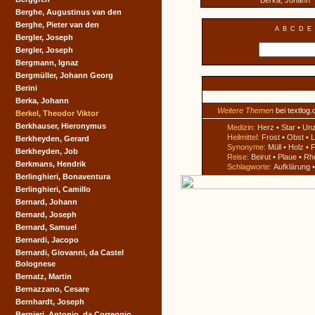
Berka, Johann
Berghe, Augustinus van den
Berghe, Pieter van den
A
B
C
D
E
Bergler, Joseph
Bergler, Joseph
Bergmann, Ignaz
Bergmüller, Johann Georg
Berini
Berka, Johann
Weitere Themen
bei textlog.
Berkel, Theodor Viktor
Berkhauser, Hieronymus
Medizin:
Herz
•
Star
•
Un
Heilmittel:
Frost
•
Obst
•
L
Berkheyden, Gerard
Synonyme:
Müll
•
Holz
•
F
Berkheyden, Job
Reise:
Beirut
•
Plaue
•
Rh
Berkmans, Hendrik
Schlagworte:
Aufklärung
Berlinghieri, Bonaventura
Berlinghieri, Camillo
Bernard, Johann
Bernard, Joseph
Bernard, Samuel
Bernardi, Jacopo
Bernardi, Giovanni, da Castel
Bolognese
Bernatz, Martin
Bernazzano, Cesare
Bernhardt, Joseph
Bernieri, Antonio, da Correggio