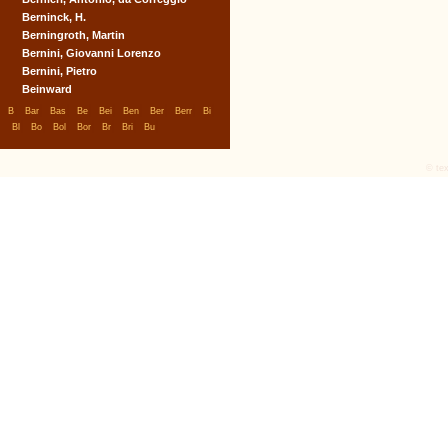
Berninck, H.
Berningroth, Martin
Bernini, Giovanni Lorenzo
Bernini, Pietro
Beinward
|
|
|
|
|
|
|
|
|
B
Bar
Bas
Be
Bei
Ben
Ber
Berr
Bi
|
|
|
|
|
|
|
Bl
Bo
Bol
Bor
Br
Bri
Bu
© tex