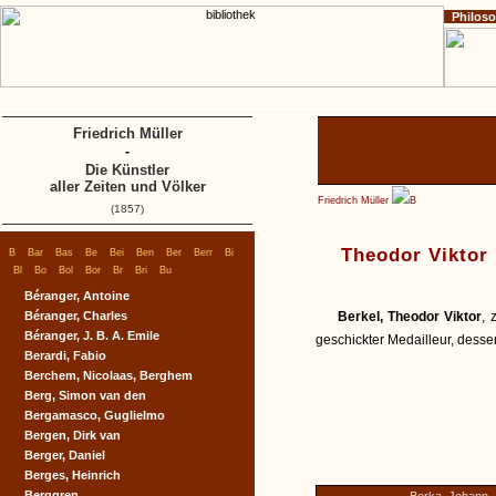
Philos
Home
Impressum
Copyright
A
B
C
D
Friedrich Müller
-
Die Künstler
aller Zeiten und Völker
Friedrich Müller
B
(1857)
|
|
|
|
|
|
|
|
|
Theodor Viktor 
B
Bar
Bas
Be
Bei
Ben
Ber
Berr
Bi
|
|
|
|
|
|
|
Bl
Bo
Bol
Bor
Br
Bri
Bu
Béranger, Antoine
Béranger, Charles
Berkel, Theodor Viktor
, 
Béranger, J. B. A. Emile
geschickter Medailleur, dess
Berardi, Fabio
Berchem, Nicolaas, Berghem
Berg, Simon van den
Bergamasco, Guglielmo
Bergen, Dirk van
Berger, Daniel
Berges, Heinrich
Berggren