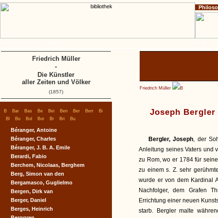
Philos
Home
Impressum
Copyright
A
B
C
D
Friedrich Müller
-
Die Künstler
aller Zeiten und Völker
Friedrich Müller
B
(1857)
|
|
|
|
|
|
|
|
|
Joseph Bergler
B
Bar
Bas
Be
Bei
Ben
Ber
Berr
Bi
|
|
|
|
|
|
|
Bl
Bo
Bol
Bor
Br
Bri
Bu
Béranger, Antoine
Béranger, Charles
Bergler, Joseph
, der So
Béranger, J. B. A. Emile
Anleitung seines Vaters und 
Berardi, Fabio
zu Rom, wo er 1784 für sein
Berchem, Nicolaas, Berghem
zu einem s. Z. sehr gerühmt
Berg, Simon van den
wurde er von dem Kardinal 
Bergamasco, Guglielmo
Nachfolger, dem Grafen Th
Bergen, Dirk van
Berger, Daniel
Errichtung einer neuen Kunsts
Berges, Heinrich
starb. Bergler malte währe
Berggren