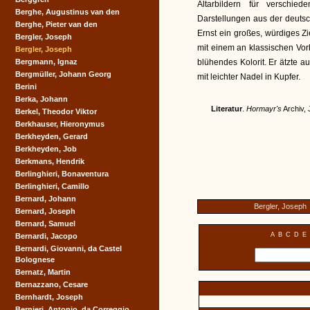
Altarbildern für verschi
Berghe, Augustinus van den
Darstellungen aus der deuts
Berghe, Pieter van den
Ernst ein großes, würdiges Z
Bergler, Joseph
mit einem an klassischen Vorb
Bergler, Joseph
Bergmann, Ignaz
blühendes Kolorit. Er ätzte 
Bergmüller, Johann Georg
mit leichter Nadel in Kupfer.
Berini
Berka, Johann
Literatur
.
Hormayr's
Archiv,
Berkel, Theodor Viktor
Berkhauser, Hieronymus
Berkheyden, Gerard
Berkheyden, Job
Berkmans, Hendrik
Berlinghieri, Bonaventura
Berlinghieri, Camillo
Bernard, Johann
Bergler, Joseph
Bernard, Joseph
Bernard, Samuel
A
B
C
D
E
Bernardi, Jacopo
Bernardi, Giovanni, da Castel
Bolognese
Bernatz, Martin
Bernazzano, Cesare
Bernhardt, Joseph
Bernieri, Antonio, da Correggio