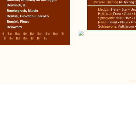
Weitere Themen
bei textlog.
Berninck, H.
Medizin:
Herz
•
Star
•
Un
Berningroth, Martin
Heilmittel:
Frost
•
Obst
•
L
Bernini, Giovanni Lorenzo
Synonyme:
Müll
•
Holz
•
F
Bernini, Pietro
Reise:
Beirut
•
Plaue
•
Rh
Schlagworte:
Aufklärung
Beinward
|
|
|
|
|
|
|
|
|
B
Bar
Bas
Be
Bei
Ben
Ber
Berr
Bi
|
|
|
|
|
|
|
Bl
Bo
Bol
Bor
Br
Bri
Bu
© tex