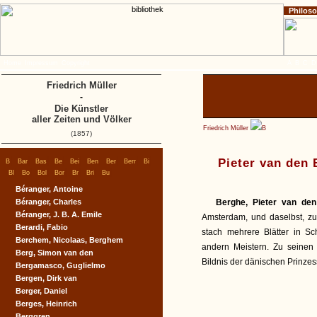
Philos
Home
Impressum
Copyright
A
B
C
D
Friedrich Müller
-
Die Künstler
aller Zeiten und Völker
Friedrich Müller
B
(1857)
|
|
|
|
|
|
|
|
|
Pieter van den
B
Bar
Bas
Be
Bei
Ben
Ber
Berr
Bi
|
|
|
|
|
|
|
Bl
Bo
Bol
Bor
Br
Bri
Bu
Béranger, Antoine
Béranger, Charles
Berghe, Pieter van den
Béranger, J. B. A. Emile
Amsterdam, und daselbst, zu
Berardi, Fabio
stach mehrere Blätter in 
Berchem, Nicolaas, Berghem
andern Meistern. Zu seinen
Berg, Simon van den
Bildnis der dänischen Prinzess
Bergamasco, Guglielmo
Bergen, Dirk van
Berger, Daniel
Berges, Heinrich
Berggren