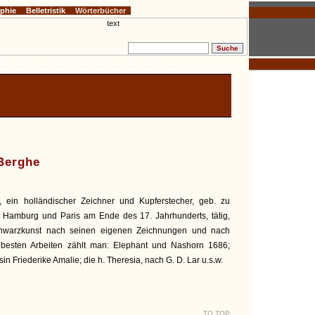
ophie
Belletristik
Wörterbücher
E
F
G
H
I
J
K
L
M
N
O
P
Q
R
S
T
U
V
W
X
Y
Z
 Berghe
, ein holländischer Zeichner und Kupferstecher, geb. zu
 Hamburg und Paris am Ende des 17. Jahrhunderts, tätig,
Schwarzkunst nach seinen eigenen Zeichnungen und nach
 besten Arbeiten zählt man: Elephant und Nashorn 1686;
in Friederike Amalie; die h. Theresia, nach G. D. Lar u.s.w.
TO TOP