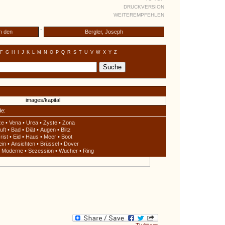
DRUCKVERSION
WEITEREMPFEHLEN
-
n den
Bergler, Joseph
F
G
H
I
J
K
L
M
N
O
P
Q
R
S
T
U
V
W
X
Y
Z
de:
ze
•
Vena
•
Urea
•
Zyste
•
Zona
uft
•
Bad
•
Diät
•
Augen
•
Blitz
rist
•
Eid
•
Haus
•
Meer
•
Boot
ein
•
Ansichten
•
Brüssel
•
Dover
•
Moderne
•
Sezession
•
Wucher
•
Ring