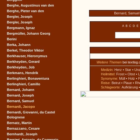
Berghe, Augustinus van den
Berghe, Pieter van den
Bernard, Samuel
Bergler, Joseph
Bergler, Joseph
A
B
C
D
E
Bergmann, Ignaz
Bergmüller, Johann Georg
Berini
Berka, Johann
Berkel, Theodor Viktor
Berkhauser, Hieronymus
Berkheyden, Gerard
Weitere Themen
bei textlog.
Berkheyden, Job
Medizin:
Herz
•
Star
•
Un
Berkmans, Hendrik
Heilmittel:
Frost
•
Obst
•
L
Berlinghieri, Bonaventura
Synonyme:
Müll
•
Holz
•
F
Reise:
Beirut
•
Plaue
•
Rh
Berlinghieri, Camillo
Schlagworte:
Aufklärung
Bernard, Johann
Bernard, Joseph
Bernard, Samuel
Bernardi, Jacopo
Bernardi, Giovanni, da Castel
Bolognese
Bernatz, Martin
Bernazzano, Cesare
Bernhardt, Joseph
Bernieri, Antonio, da Correggio