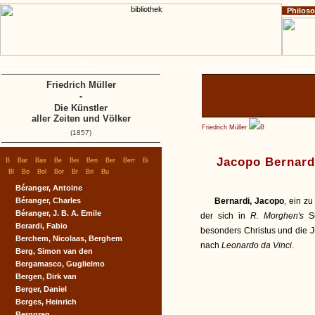
Philos
Home
Impressum
Copyright
A
B
C
D
Friedrich Müller
-
Die Künstler
aller Zeiten und Völker
Friedrich Müller
B
(1857)
|
|
|
|
|
|
|
|
|
Jacopo Bernard
B
Bar
Bas
Be
Bei
Ben
Ber
Berr
Bi
|
|
|
|
|
|
|
Bl
Bo
Bol
Bor
Br
Bri
Bu
Béranger, Antoine
Béranger, Charles
Bernardi, Jacopo
, ein z
Béranger, J. B. A. Emile
der sich in
R. Morghen's
Sc
Berardi, Fabio
besonders Christus und die
Berchem, Nicolaas, Berghem
nach
Leonardo da Vinci
.
Berg, Simon van den
Bergamasco, Guglielmo
Bergen, Dirk van
Berger, Daniel
Berges, Heinrich
Berggren