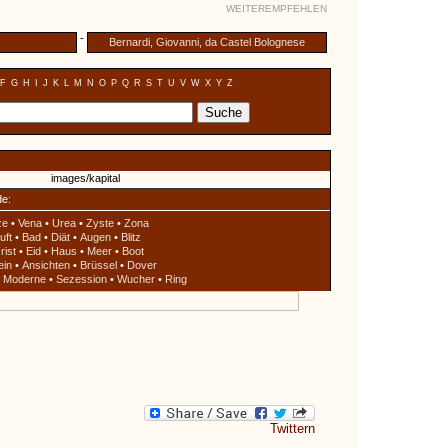
WEITEREMPFEHLEN
-
Bernardi, Giovanni, da Castel Bolognese
F
G
H
I
J
K
L
M
N
O
P
Q
R
S
T
U
V
W
X
Y
Z
de:
ze
•
Vena
•
Urea
•
Zyste
•
Zona
uft
•
Bad
•
Diät
•
Augen
•
Blitz
rist
•
Eid
•
Haus
•
Meer
•
Boot
ein
•
Ansichten
•
Brüssel
•
Dover
•
Moderne
•
Sezession
•
Wucher
•
Ring
Twittern