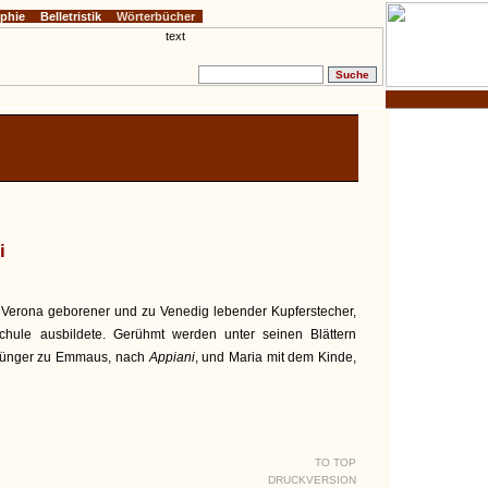
ophie
Belletristik
Wörterbücher
E
F
G
H
I
J
K
L
M
N
O
P
Q
R
S
T
U
V
W
X
Y
Z
i
u Verona geborener und zu Venedig lebender Kupferstecher,
hule ausbildete. Gerühmt werden unter seinen Blättern
 Jünger zu Emmaus, nach
Appiani
, und Maria mit dem Kinde,
TO TOP
DRUCKVERSION