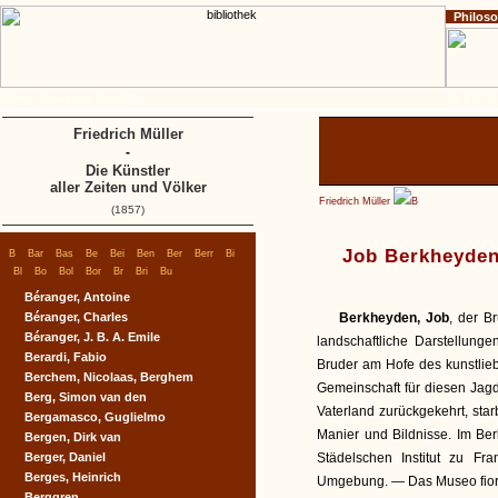
Philos
Home
Impressum
Copyright
A
B
C
D
Friedrich Müller
-
Die Künstler
aller Zeiten und Völker
Friedrich Müller
B
(1857)
|
|
|
|
|
|
|
|
|
Job Berkheyde
B
Bar
Bas
Be
Bei
Ben
Ber
Berr
Bi
|
|
|
|
|
|
|
Bl
Bo
Bol
Bor
Br
Bri
Bu
Béranger, Antoine
Béranger, Charles
Berkheyden, Job
, der B
Béranger, J. B. A. Emile
landschaftliche Darstellunge
Berardi, Fabio
Bruder am Hofe des kunstlieb
Berchem, Nicolaas, Berghem
Gemeinschaft für diesen Jagd
Berg, Simon van den
Vaterland zurückgekehrt, sta
Bergamasco, Guglielmo
Manier und Bildnisse. Im Be
Bergen, Dirk van
Berger, Daniel
Städelschen Institut zu Fr
Berges, Heinrich
Umgebung. — Das Museo fiorent
Berggren