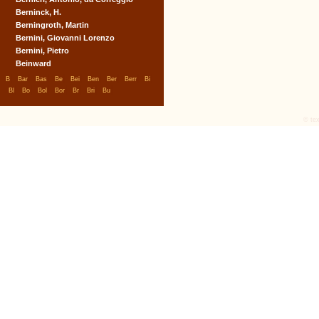
Berninck, H.
Berningroth, Martin
Bernini, Giovanni Lorenzo
Bernini, Pietro
Beinward
|
|
|
|
|
|
|
|
|
B
Bar
Bas
Be
Bei
Ben
Ber
Berr
Bi
|
|
|
|
|
|
|
Bl
Bo
Bol
Bor
Br
Bri
Bu
© tex