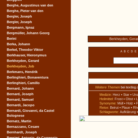
Berghe, Augustinus van den
Berghe, Pieter van den
Bergler, Joseph
Bergler, Joseph
Bergmann, Ignaz
Bergmüller, Johann Georg
Berini
Berkheyden, Gera
Berka, Johann
Berkel, Theodor Viktor
A
B
C
D
E
Berkhauser, Hieronymus
Berkheyden, Gerard
Berkheyden, Job
Berkmans, Hendrik
Berlinghieri, Bonaventura
Berlinghieri, Camillo
Weitere Themen
bei textlog.
Bernard, Johann
Bernard, Joseph
Medizin:
Herz
•
Star
•
Un
Heilmittel:
Frost
•
Obst
•
L
Bernard, Samuel
Synonyme:
Müll
•
Holz
•
F
Bernardi, Jacopo
Reise:
Beirut
•
Plaue
•
Rh
Bernardi, Giovanni, da Castel
Schlagworte:
Aufklärung
Bolognese
Bernatz, Martin
Bernazzano, Cesare
Bernhardt, Joseph
Bernieri, Antonio, da Correggio