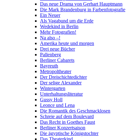
Das neue Drama von Gerhart Hauptmann
Die Mark Brandenburg in Farbenfotografie
Ein Neuer
Als Vagabund um die Erde
Wedekind in Berlin
Mehr Fotografien!
Na also –!
Amerika heute und morgen
Drei neue Bücher
Pallenberg
Berliner Cabarets
Bayreuth
Metropoltheater
Der Dreischichtedichter
Der selige Alexander
Wintergarten
Unterhaltungsliteratur
Gussy Holl
Leonce und Lena
Die Romantik des Geschmacklosen
Schreie auf dem Boulevard
Das Recht in Goethes Faust
Berliner Konzertsaison
Die ägyptische Königstochter
Das Theaterkind