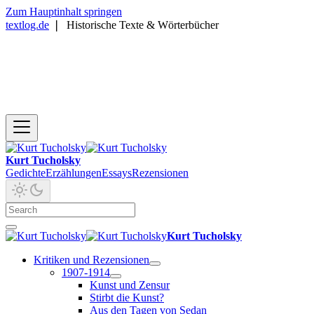
Zum Hauptinhalt springen
textlog.de
❘
Historische Texte & Wörterbücher
Kurt Tucholsky
Gedichte
Erzählungen
Essays
Rezensionen
Kurt Tucholsky
Kritiken und Rezensionen
1907-1914
Kunst und Zensur
Stirbt die Kunst?
Aus den Tagen von Sedan