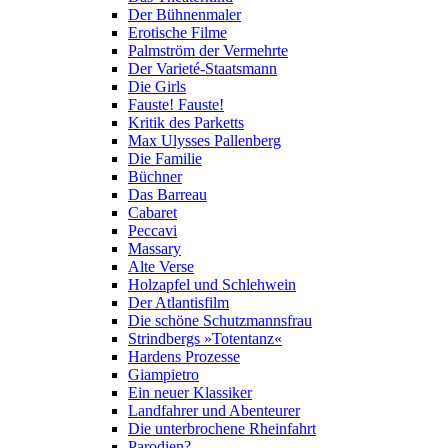
Der Bühnenmaler
Erotische Filme
Palmström der Vermehrte
Der Varieté-Staatsmann
Die Girls
Fauste! Fauste!
Kritik des Parketts
Max Ulysses Pallenberg
Die Familie
Büchner
Das Barreau
Cabaret
Peccavi
Massary
Alte Verse
Holzapfel und Schlehwein
Der Atlantisfilm
Die schöne Schutzmannsfrau
Strindbergs »Totentanz«
Hardens Prozesse
Giampietro
Ein neuer Klassiker
Landfahrer und Abenteurer
Die unterbrochene Rheinfahrt
Parodien?