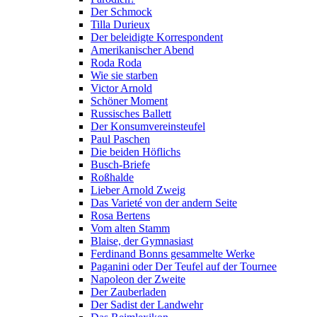
Der Schmock
Tilla Durieux
Der beleidigte Korrespondent
Amerikanischer Abend
Roda Roda
Wie sie starben
Victor Arnold
Schöner Moment
Russisches Ballett
Der Konsumvereinsteufel
Paul Paschen
Die beiden Höflichs
Busch-Briefe
Roßhalde
Lieber Arnold Zweig
Das Varieté von der andern Seite
Rosa Bertens
Vom alten Stamm
Blaise, der Gymnasiast
Ferdinand Bonns gesammelte Werke
Paganini oder Der Teufel auf der Tournee
Napoleon der Zweite
Der Zauberladen
Der Sadist der Landwehr