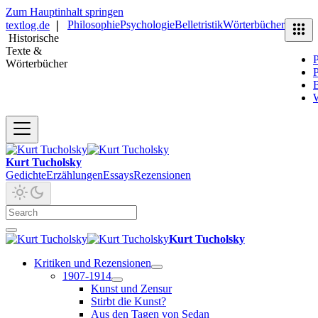
Zum Hauptinhalt springen
Philosophie
Psychologie
Belletristik
Wörterbücher
textlog.de
❘
Historische
Texte &
P
Wörterbücher
P
B
Kurt Tucholsky
Gedichte
Erzählungen
Essays
Rezensionen
Kurt Tucholsky
Kritiken und Rezensionen
1907-1914
Kunst und Zensur
Stirbt die Kunst?
Aus den Tagen von Sedan