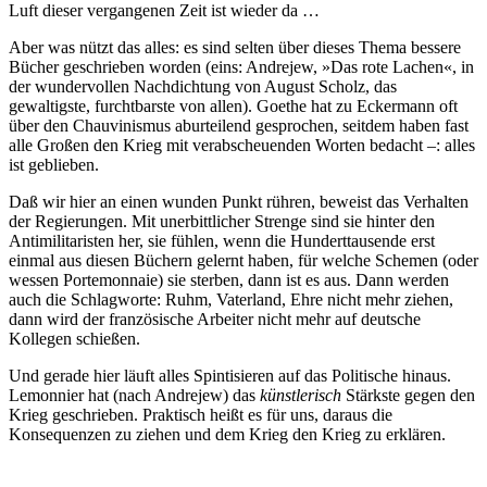
Luft dieser vergangenen Zeit ist wieder da …
Aber was nützt das alles: es sind selten über dieses Thema bessere
Bücher geschrieben worden (eins: Andrejew, »Das rote Lachen«, in
der wundervollen Nachdichtung von August Scholz, das
gewaltigste, furchtbarste von allen). Goethe hat zu Eckermann oft
über den Chauvinismus aburteilend gesprochen, seitdem haben fast
alle Großen den Krieg mit verabscheuenden Worten bedacht –: alles
ist geblieben.
Daß wir hier an einen wunden Punkt rühren, beweist das Verhalten
der Regierungen. Mit unerbittlicher Strenge sind sie hinter den
Antimilitaristen her, sie fühlen, wenn die Hunderttausende erst
einmal aus diesen Büchern gelernt haben, für welche Schemen (oder
wessen Portemonnaie) sie sterben, dann ist es aus. Dann werden
auch die Schlagworte: Ruhm, Vaterland, Ehre nicht mehr ziehen,
dann wird der französische Arbeiter nicht mehr auf deutsche
Kollegen schießen.
Und gerade hier läuft alles Spintisieren auf das Politische hinaus.
Lemonnier hat (nach Andrejew) das
künstlerisch
Stärkste gegen den
Krieg geschrieben. Praktisch heißt es für uns, daraus die
Konsequenzen zu ziehen und dem Krieg den Krieg zu erklären.