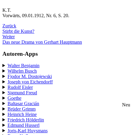
K.T.
Vorwärts, 09.01.1912, Nr. 6, S. 20.
Zurück
Stirbt die Kunst?
Weiter
Das neue Drama von Gerhart Hauptmann
Autoren-Apps
Walter Benjamin
Wilhelm Busch
Fjodor M. Dostojewski
Joseph von Eichendorff
Rudolf Eisler
Sigmund Freud
Goethe
Baltasar Gracián
Neu
Brüder Grimm
Heinrich Heine
Friedrich Hölderlin
Edmund Husserl
Joris-Karl Huysmans