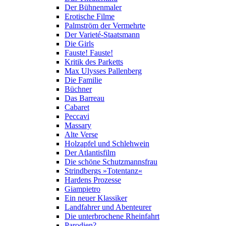
Der Bühnenmaler
Erotische Filme
Palmström der Vermehrte
Der Varieté-Staatsmann
Die Girls
Fauste! Fauste!
Kritik des Parketts
Max Ulysses Pallenberg
Die Familie
Büchner
Das Barreau
Cabaret
Peccavi
Massary
Alte Verse
Holzapfel und Schlehwein
Der Atlantisfilm
Die schöne Schutzmannsfrau
Strindbergs »Totentanz«
Hardens Prozesse
Giampietro
Ein neuer Klassiker
Landfahrer und Abenteurer
Die unterbrochene Rheinfahrt
Parodien?