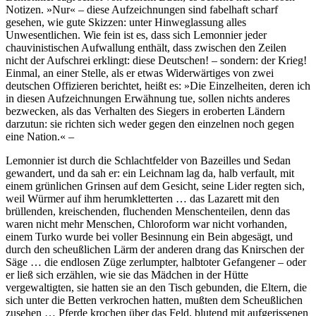
Notizen. »Nur« – diese Aufzeichnungen sind fabelhaft scharf
gesehen, wie gute Skizzen: unter Hinweglassung alles
Unwesentlichen. Wie fein ist es, dass sich Lemonnier jeder
chauvinistischen Aufwallung enthält, dass zwischen den Zeilen
nicht der Aufschrei erklingt: diese Deutschen! – sondern: der Krieg!
Einmal, an einer Stelle, als er etwas Widerwärtiges von zwei
deutschen Offizieren berichtet, heißt es: »Die Einzelheiten, deren ich
in diesen Aufzeichnungen Erwähnung tue, sollen nichts anderes
bezwecken, als das Verhalten des Siegers in eroberten Ländern
darzutun: sie richten sich weder gegen den einzelnen noch gegen
eine Nation.« –
Lemonnier ist durch die Schlachtfelder von Bazeilles und Sedan
gewandert, und da sah er: ein Leichnam lag da, halb verfault, mit
einem grünlichen Grinsen auf dem Gesicht, seine Lider regten sich,
weil Würmer auf ihm herumkletterten … das Lazarett mit den
brüllenden, kreischenden, fluchenden Menschenteilen, denn das
waren nicht mehr Menschen, Chloroform war nicht vorhanden,
einem Turko wurde bei voller Besinnung ein Bein abgesägt, und
durch den scheußlichen Lärm der anderen drang das Knirschen der
Säge … die endlosen Züge zerlumpter, halbtoter Gefangener – oder
er ließ sich erzählen, wie sie das Mädchen in der Hütte
vergewaltigten, sie hatten sie an den Tisch gebunden, die Eltern, die
sich unter die Betten verkrochen hatten, mußten dem Scheußlichen
zusehen … Pferde krochen über das Feld, blutend mit aufgerissenen