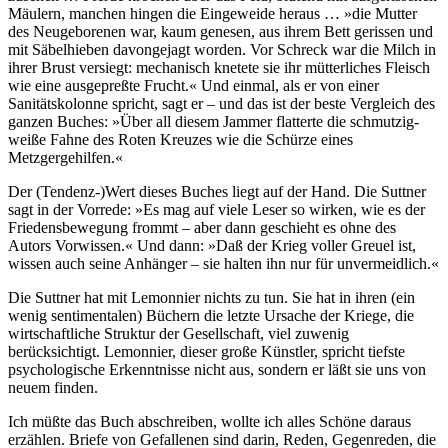
Mäulern, manchen hingen die Eingeweide heraus … »die Mutter
des Neugeborenen war, kaum genesen, aus ihrem Bett gerissen und
mit Säbelhieben davongejagt worden. Vor Schreck war die Milch in
ihrer Brust versiegt: mechanisch knetete sie ihr mütterliches Fleisch
wie eine ausgepreßte Frucht.« Und einmal, als er von einer
Sanitätskolonne spricht, sagt er – und das ist der beste Vergleich des
ganzen Buches: »Über all diesem Jammer flatterte die schmutzig-
weiße Fahne des Roten Kreuzes wie die Schürze eines
Metzgergehilfen.«
Der (Tendenz-)Wert dieses Buches liegt auf der Hand. Die Suttner
sagt in der Vorrede: »Es mag auf viele Leser so wirken, wie es der
Friedensbewegung frommt – aber dann geschieht es ohne des
Autors Vorwissen.« Und dann: »Daß der Krieg voller Greuel ist,
wissen auch seine Anhänger – sie halten ihn nur für unvermeidlich.«
Die Suttner hat mit Lemonnier nichts zu tun. Sie hat in ihren (ein
wenig sentimentalen) Büchern die letzte Ursache der Kriege, die
wirtschaftliche Struktur der Gesellschaft, viel zuwenig
berücksichtigt. Lemonnier, dieser große Künstler, spricht tiefste
psychologische Erkenntnisse nicht aus, sondern er läßt sie uns von
neuem finden.
Ich müßte das Buch abschreiben, wollte ich alles Schöne daraus
erzählen. Briefe von Gefallenen sind darin, Reden, Gegenreden, die