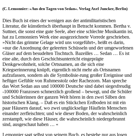
(C. Lemonnier: »Aus den Tagen von Sedan«. Verlag Axel Juncker, Berlin)
Dies Buch ist eines der wenigen aus der antimilitaristischen
Literatur, die künstlerisch überhaupt in Betracht kommen. Bertha v.
Suttner, die sonst eine gute Seele, aber eine schlechte Musikantin ist,
hat zu Lemonniers Werk eine ausgezeichnete Vorrede geschrieben.
»Nicht das grimme Gelage wird uns vorgeführt«, heißt es darin,
»nur die Anordnung der geleerten Schüsseln und der umgeworfenen
Gläser auf dem besudelten Tischtuch. Bazeilles … Sedan … Es ist
eine alte, durch den Geschichtsunterricht eingeprägte
Denkgewohnheit, solche Ortsnamen, an die sich eine
Kriegserinnerung knüpft, eigentlich nicht mehr als Ortsnamen
aufzufassen, sondern als die Symbolisie-rung großer Ereignisse und
heftiger Gefühle von Ruhmesstolz oder Rachezorn. Man spreche
das Wort Sedan aus und 100000 Deutsche sind dabei siegesfreudig
-100000 Franzosen schmerzlich grollend – bewegt, und die Schüler
und Schülerinnen der ganzen Welt hören in den zwei Silben den
historischen Klang. – Daß es ein Stückchen Erdboden ist mit ein
paar Häusern darauf, wo zwei unglückselige Häuflein Menschen
einander zerfleischten; und wie dieser Boden, der wahrscheinlich
zerstampft, wie diese Häuser, die wahrscheinlich niedergebrannt
sind, ausgeschaut haben … «
Lemonnier sagt selbst von seinem Buch, es bestehe nur aus losen