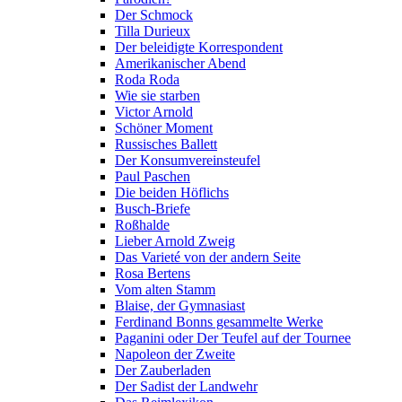
Der Schmock
Tilla Durieux
Der beleidigte Korrespondent
Amerikanischer Abend
Roda Roda
Wie sie starben
Victor Arnold
Schöner Moment
Russisches Ballett
Der Konsumvereinsteufel
Paul Paschen
Die beiden Höflichs
Busch-Briefe
Roßhalde
Lieber Arnold Zweig
Das Varieté von der andern Seite
Rosa Bertens
Vom alten Stamm
Blaise, der Gymnasiast
Ferdinand Bonns gesammelte Werke
Paganini oder Der Teufel auf der Tournee
Napoleon der Zweite
Der Zauberladen
Der Sadist der Landwehr