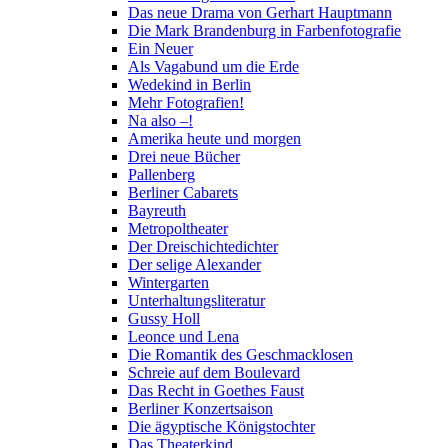
Das neue Drama von Gerhart Hauptmann
Die Mark Brandenburg in Farbenfotografie
Ein Neuer
Als Vagabund um die Erde
Wedekind in Berlin
Mehr Fotografien!
Na also –!
Amerika heute und morgen
Drei neue Bücher
Pallenberg
Berliner Cabarets
Bayreuth
Metropoltheater
Der Dreischichtedichter
Der selige Alexander
Wintergarten
Unterhaltungsliteratur
Gussy Holl
Leonce und Lena
Die Romantik des Geschmacklosen
Schreie auf dem Boulevard
Das Recht in Goethes Faust
Berliner Konzertsaison
Die ägyptische Königstochter
Das Theaterkind