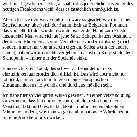
wird nicht geschehen. Jeder, ausnahmslos jeder ehrliche Kenner des
heutigen Frankreichs weiß, dass es tatsächlich unmöglich ist.
Aber ich setze den Fall, Frankreich wäre so geartet, wie (nicht mein
Briefschreiber, aber) sich der Stammtisch zu Belgard in Pommern
das vorstellt. Ist der wirklich würdelos, der die Hand zum Frieden
ausstreckt? Man wird sich auf jene Sätze Schopenhauers besinnen,
der unsere Ehre niemals vom Verhalten des andern abhängig macht,
sondern immer nur von unserem eigenen. Selbst wenn der andere
spuckt, haben wir uns nichts vergeben – das ist ein Korpsstudenten-
Standpunkt – immer nur der Speiende sinkt.
Frankreich ist ein Land, das schwer zu behandeln, in das
einzudringen außerordentlich diffizil ist. Das wird aber nicht nur
lohnend, sondern auch im Interesse eines europäischen
Zusammenlebens notwendig und durchaus möglich sein.
Ich habe hier so viel guten Willen gesehen, zu einer Verständigung
zu kommen, dass ich nur raten kann, mit dem Maximum von
Verstand, Takt und Geschicklichkeit – und mit einem absoluten
Minimum an dem, was man so gemeinhin nationale Würde nennt,
für eine Annäherung zu wirken.