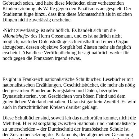
Gebrauch seien, und habe diese Methoden einer verhetzenden
Kindererziehung als Waffe gegen den Pazifismus ausgespielt. Der
Studienrat fügte hinzu, dass ihm diese Monatsschrift als in solchen
Dingen nicht zuverlässig erscheine.
›Nicht zuverlässig‹ ist sehr höflich. Es handelt sich um die
›Monatshefte‹
des Herrn Cossmann, und es ist natürlich nicht
möglich, nach der Dolchstoßlüge sich ernsthaft mit einem Organ
abzugeben, dessen objektive Sorgfalt bei Zitaten mehr als fraglich
erscheint. Also diese Veröffentlichung besagt natürlich weder für
noch gegen die Franzosen irgend etwas.
Es gibt in Frankreich nationalistische Schulbücher: Lesebücher mit
nationalistischen Erzählungen, Geschichtsbücher, die mehr als nötig
den gesamten Plunder an Kriegstaten und Daten, bezopften
Dynastiehistorien, von Geschichten vom bösen Feind und dem
guten lieben Vaterland enthalten. Daran ist gar kein Zweifel. Es wird
auch in fortschrittlichen Kreisen darüber geklagt.
Diese Schulbücher sind, soweit ich das nachprüfen konnte, nicht die
Mehrheit. Hier ist sorgfältig zwischen ›national‹ und ›nationalistisch‹
zu unterscheiden – der Durchschnitt der französischen Schule ist,
der Zusammensetzung des Parlaments, der allgemeinen Gesinnung