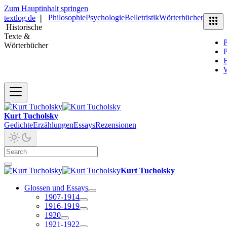
Zum Hauptinhalt springen
Philosophie
Psychologie
Belletristik
Wörterbücher
textlog.de
❘
Historische
Texte &
P
Wörterbücher
P
B
Kurt Tucholsky
Gedichte
Erzählungen
Essays
Rezensionen
Kurt Tucholsky
Glossen und Essays
1907-1914
1916-1919
1920
1921-1922