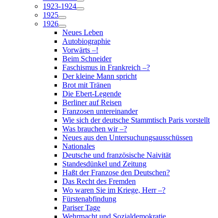
1923-1924
1925
1926
Neues Leben
Autobiographie
Vorwärts –!
Beim Schneider
Faschismus in Frankreich –?
Der kleine Mann spricht
Brot mit Tränen
Die Ebert-Legende
Berliner auf Reisen
Franzosen untereinander
Wie sich der deutsche Stammtisch Paris vorstellt
Was brauchen wir –?
Neues aus den Untersuchungsausschüssen
Nationales
Deutsche und französische Naivität
Standesdünkel und Zeitung
Haßt der Franzose den Deutschen?
Das Recht des Fremden
Wo waren Sie im Kriege, Herr –?
Fürstenabfindung
Pariser Tage
Wehrmacht und Sozialdemokratie