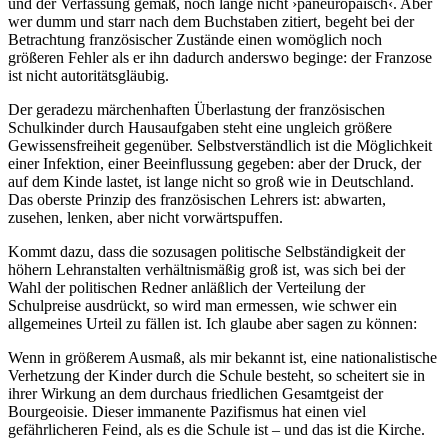
und der Verfassung gemäß, noch lange nicht ›paneuropäisch‹. Aber
wer dumm und starr nach dem Buchstaben zitiert, begeht bei der
Betrachtung französischer Zustände einen womöglich noch
größeren Fehler als er ihn dadurch anderswo beginge: der Franzose
ist nicht autoritätsgläubig.
Der geradezu märchenhaften Überlastung der französischen
Schulkinder durch Hausaufgaben steht eine ungleich größere
Gewissensfreiheit gegenüber. Selbstverständlich ist die Möglichkeit
einer Infektion, einer Beeinflussung gegeben: aber der Druck, der
auf dem Kinde lastet, ist lange nicht so groß wie in Deutschland.
Das oberste Prinzip des französischen Lehrers ist: abwarten,
zusehen, lenken, aber nicht vorwärtspuffen.
Kommt dazu, dass die sozusagen politische Selbständigkeit der
höhern Lehranstalten verhältnismäßig groß ist, was sich bei der
Wahl der politischen Redner anläßlich der Verteilung der
Schulpreise ausdrückt, so wird man ermessen, wie schwer ein
allgemeines Urteil zu fällen ist. Ich glaube aber sagen zu können:
Wenn in größerem Ausmaß, als mir bekannt ist, eine nationalistische
Verhetzung der Kinder durch die Schule besteht, so scheitert sie in
ihrer Wirkung an dem durchaus friedlichen Gesamtgeist der
Bourgeoisie. Dieser immanente Pazifismus hat einen viel
gefährlicheren Feind, als es die Schule ist – und das ist die Kirche.