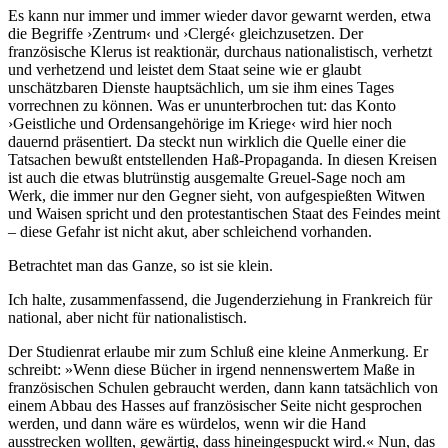
Es kann nur immer und immer wieder davor gewarnt werden, etwa
die Begriffe ›Zentrum‹ und ›Clergé‹ gleichzusetzen. Der
französische Klerus ist reaktionär, durchaus nationalistisch, verhetzt
und verhetzend und leistet dem Staat seine wie er glaubt
unschätzbaren Dienste hauptsächlich, um sie ihm eines Tages
vorrechnen zu können. Was er ununterbrochen tut: das Konto
›Geistliche und Ordensangehörige im Kriege‹ wird hier noch
dauernd präsentiert. Da steckt nun wirklich die Quelle einer die
Tatsachen bewußt entstellenden Haß-Propaganda. In diesen Kreisen
ist auch die etwas blutrünstig ausgemalte Greuel-Sage noch am
Werk, die immer nur den Gegner sieht, von aufgespießten Witwen
und Waisen spricht und den protestantischen Staat des Feindes meint
– diese Gefahr ist nicht akut, aber schleichend vorhanden.
Betrachtet man das Ganze, so ist sie klein.
Ich halte, zusammenfassend, die Jugenderziehung in Frankreich für
national, aber nicht für nationalistisch.
Der Studienrat erlaube mir zum Schluß eine kleine Anmerkung. Er
schreibt: »Wenn diese Bücher in irgend nennenswertem Maße in
französischen Schulen gebraucht werden, dann kann tatsächlich von
einem Abbau des Hasses auf französischer Seite nicht gesprochen
werden, und dann wäre es würdelos, wenn wir die Hand
ausstrecken wollten, gewärtig, dass hineingespuckt wird.« Nun, das