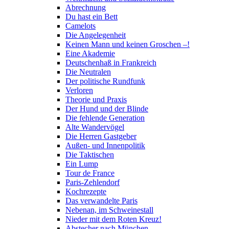
Abrechnung
Du hast ein Bett
Camelots
Die Angelegenheit
Keinen Mann und keinen Groschen –!
Eine Akademie
Deutschenhaß in Frankreich
Die Neutralen
Der politische Rundfunk
Verloren
Theorie und Praxis
Der Hund und der Blinde
Die fehlende Generation
Alte Wandervögel
Die Herren Gastgeber
Außen- und Innenpolitik
Die Taktischen
Ein Lump
Tour de France
Paris-Zehlendorf
Kochrezepte
Das verwandelte Paris
Nebenan, im Schweinestall
Nieder mit dem Roten Kreuz!
Abstecher nach München