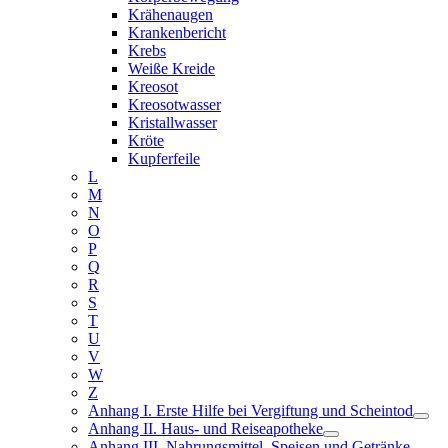
Krähenaugen
Krankenbericht
Krebs
Weiße Kreide
Kreosot
Kreosotwasser
Kristallwasser
Kröte
Kupferfeile
L
M
N
O
P
Q
R
S
T
U
V
W
Z
Anhang I. Erste Hilfe bei Vergiftung und Scheintod
Anhang II. Haus- und Reiseapotheke
Anhang III. Nahrungsmittel, Speisen und Getränke