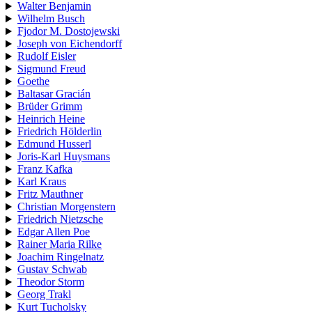
Walter Benjamin
Wilhelm Busch
Fjodor M. Dostojewski
Joseph von Eichendorff
Rudolf Eisler
Sigmund Freud
Goethe
Baltasar Gracián
Brüder Grimm
Heinrich Heine
Friedrich Hölderlin
Edmund Husserl
Joris-Karl Huysmans
Franz Kafka
Karl Kraus
Fritz Mauthner
Christian Morgenstern
Friedrich Nietzsche
Edgar Allen Poe
Rainer Maria Rilke
Joachim Ringelnatz
Gustav Schwab
Theodor Storm
Georg Trakl
Kurt Tucholsky