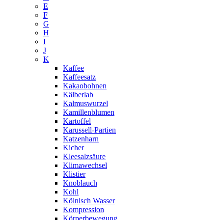
E
F
G
H
I
J
K
Kaffee
Kaffeesatz
Kakaobohnen
Kälberlab
Kalmuswurzel
Kamillenblumen
Kartoffel
Karussell-Partien
Katzenharn
Kicher
Kleesalzsäure
Klimawechsel
Klistier
Knoblauch
Kohl
Kölnisch Wasser
Kompression
Körperbewegung