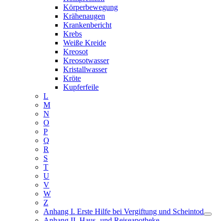
Körperbewegung
Krähenaugen
Krankenbericht
Krebs
Weiße Kreide
Kreosot
Kreosotwasser
Kristallwasser
Kröte
Kupferfeile
L
M
N
O
P
Q
R
S
T
U
V
W
Z
Anhang I. Erste Hilfe bei Vergiftung und Scheintod
Anhang II. Haus- und Reiseapotheke