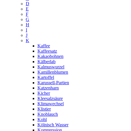
D
E
F
G
H
I
J
K
Kaffee
Kaffeesatz
Kakaobohnen
Kälberlab
Kalmuswurzel
Kamillenblumen
Kartoffel
Karussell-Partien
Katzenharn
Kicher
Kleesalzsäure
Klimawechsel
Klistier
Knoblauch
Kohl
Kölnisch Wasser
Kompression