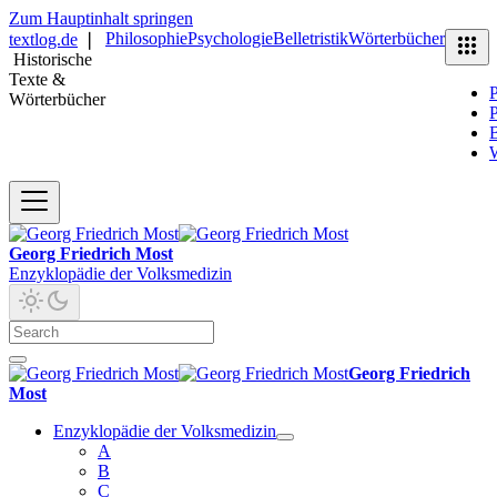
Zum Hauptinhalt springen
Philosophie
Psychologie
Belletristik
Wörterbücher
textlog.de
❘
Historische
Texte &
P
Wörterbücher
P
B
Georg Friedrich Most
Enzyklopädie der Volksmedizin
Georg Friedrich
Most
Enzyklopädie der Volksmedizin
A
B
C