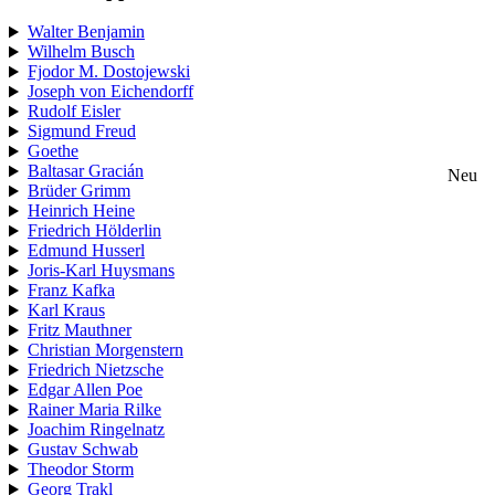
Walter Benjamin
Wilhelm Busch
Fjodor M. Dostojewski
Joseph von Eichendorff
Rudolf Eisler
Sigmund Freud
Goethe
Baltasar Gracián
Neu
Brüder Grimm
Heinrich Heine
Friedrich Hölderlin
Edmund Husserl
Joris-Karl Huysmans
Franz Kafka
Karl Kraus
Fritz Mauthner
Christian Morgenstern
Friedrich Nietzsche
Edgar Allen Poe
Rainer Maria Rilke
Joachim Ringelnatz
Gustav Schwab
Theodor Storm
Georg Trakl