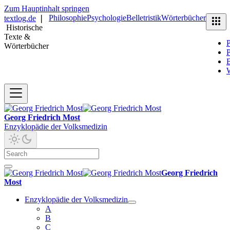
Zum Hauptinhalt springen
Philosophie
Psychologie
Belletristik
Wörterbücher
textlog.de
❘
Historische
Texte &
P
Wörterbücher
P
B
Georg Friedrich Most
Enzyklopädie der Volksmedizin
Georg Friedrich
Most
Enzyklopädie der Volksmedizin
A
B
C