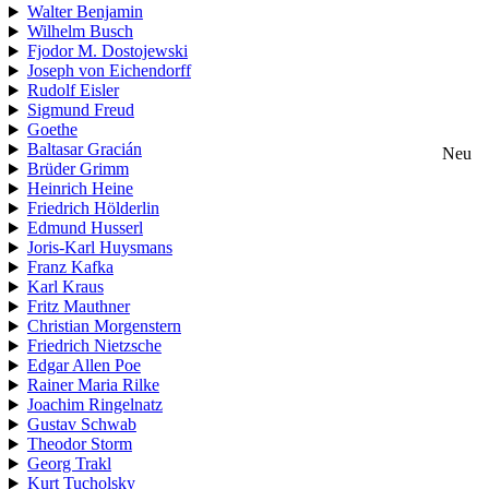
Walter Benjamin
Wilhelm Busch
Fjodor M. Dostojewski
Joseph von Eichendorff
Rudolf Eisler
Sigmund Freud
Goethe
Baltasar Gracián
Neu
Brüder Grimm
Heinrich Heine
Friedrich Hölderlin
Edmund Husserl
Joris-Karl Huysmans
Franz Kafka
Karl Kraus
Fritz Mauthner
Christian Morgenstern
Friedrich Nietzsche
Edgar Allen Poe
Rainer Maria Rilke
Joachim Ringelnatz
Gustav Schwab
Theodor Storm
Georg Trakl
Kurt Tucholsky