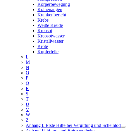
Körperbewegung
Krähenaugen
Krankenbericht
Krebs
Weiße Kreide
Kreosot
Kreosotwasser
Kristallwasser
Kröte
Kupferfeile
L
M
N
O
P
Q
R
S
T
U
V
W
Z
Anhang I. Erste Hilfe bei Vergiftung und Scheintod
Anhang II. Haus- und Reiseapotheke