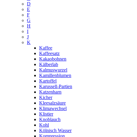
D
E
F
G
H
I
J
K
Kaffee
Kaffeesatz
Kakaobohnen
Kälberlab
Kalmuswurzel
Kamillenblumen
Kartoffel
Karussell-Partien
Katzenharn
Kicher
Kleesalzsäure
Klimawechsel
Klistier
Knoblauch
Kohl
Kölnisch Wasser
Kompression