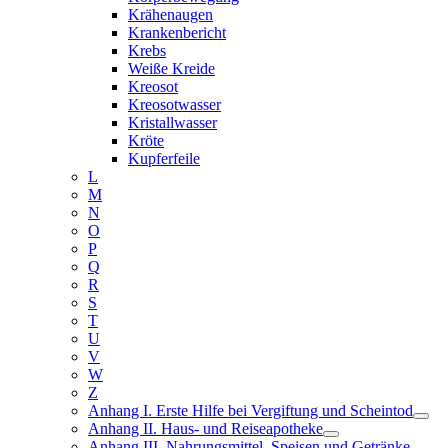
Krähenaugen
Krankenbericht
Krebs
Weiße Kreide
Kreosot
Kreosotwasser
Kristallwasser
Kröte
Kupferfeile
L
M
N
O
P
Q
R
S
T
U
V
W
Z
Anhang I. Erste Hilfe bei Vergiftung und Scheintod
Anhang II. Haus- und Reiseapotheke
Anhang III. Nahrungsmittel, Speisen und Getränke