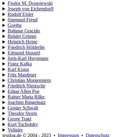
Fjodor M. Dostojewski
Joseph von Eichendorff
Rudolf Eisler
Sigmund Freud
Goethe
Baltasar Gracián
Brüder Grimm
Heinrich Heine
Friedrich Hölderlin
Edmund Husserl
Joris-Karl Huysmans
Franz Kafka
Karl Kraus
Fritz Mauthner
Christian Morgenstern
Friedrich Nietzsche
Edgar Allen Poe
Rainer Maria Rilke
Joachim Ringelnatz
Gustav Schwab
Theodor Storm
Georg Trakl
Kurt Tucholsky
Voltaire
textlog.de © 2004 - 2023
•
Impressum
•
Datenschutz