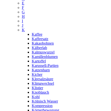
E
F
G
H
I
J
K
Kaffee
Kaffeesatz
Kakaobohnen
Kälberlab
Kalmuswurzel
Kamillenblumen
Kartoffel
Karussell-Partien
Katzenharn
Kicher
Kleesalzsäure
Klimawechsel
Klistier
Knoblauch
Kohl
Kölnisch Wasser
Kompression
Körperbewegung