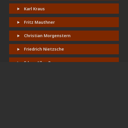
Karl Kraus
Fritz Mauthner
Christian Morgenstern
Friedrich Nietzsche
Edgar Allen Poe
Rainer Maria Rilke
Joachim Ringelnatz
Gustav Schwab
Theodor Storm