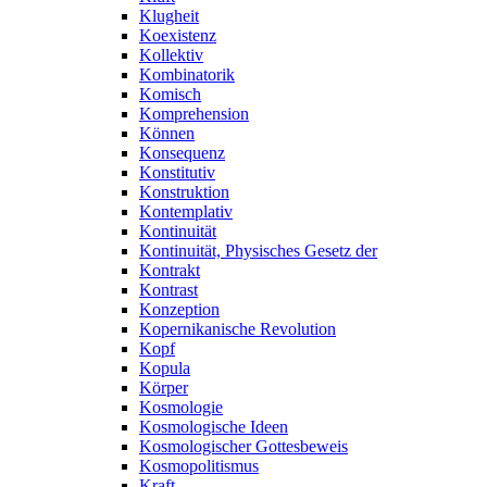
Klugheit
Koexistenz
Kollektiv
Kombinatorik
Komisch
Komprehension
Können
Konsequenz
Konstitutiv
Konstruktion
Kontemplativ
Kontinuität
Kontinuität, Physisches Gesetz der
Kontrakt
Kontrast
Konzeption
Kopernikanische Revolution
Kopf
Kopula
Körper
Kosmologie
Kosmologische Ideen
Kosmologischer Gottesbeweis
Kosmopolitismus
Kraft