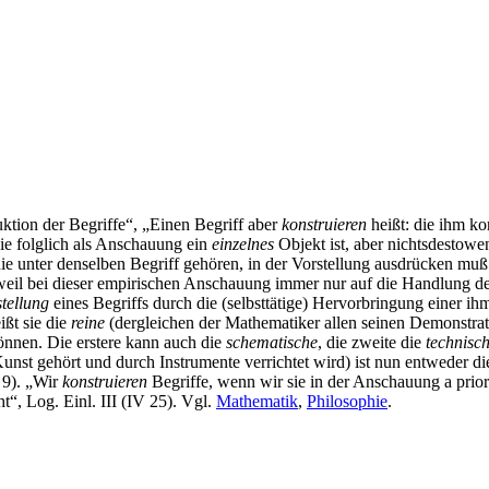
uktion der Begriffe“, „Einen Begriff aber
konstruieren
heißt: die ihm ko
ie folglich als Anschauung ein
einzelnes
Objekt ist, aber nichtsdestowen
ie unter denselben Begriff gehören, in der Vorstellung ausdrücken muß
 „weil bei dieser empirischen Anschauung immer nur auf die Handlung der
tellung
eines Begriffs durch die (selbsttätige) Hervorbringung einer 
ißt sie die
reine
(dergleichen der Mathematiker allen seinen Demonstrat
nnen. Die erstere kann auch die
schematische
, die zweite die
technisc
Kunst gehört und durch Instrumente verrichtet wird) ist nun entweder d
 9). „Wir
konstruieren
Begriffe, wenn wir sie in der Anschauung a prior
“, Log. Einl. III (IV 25). Vgl.
Mathematik
,
Philosophie
.