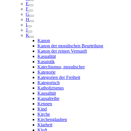
E
F
G
H
I
J
K
Kanon
Kanon der moralischen Beurteilung
Kanon der reinen Vernunft
Kasualität
Kasuistik
Katechismus, moralischer
Kategorie
Kategorien der Freiheit
Kategorisch
Katholizismus
Kausalität
Kausalreihe
Kennen
Kind
Kirche
Kirchenglauben
Klarheit
Kluft