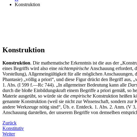
Konstruktion
Konstruktion
Konstruktion
. Die mathematische Erkenntnis ist die aus der „Konstr
eines Begriffs wird also eine
nichtempirische
Anschauung erfordert, d
Vorstellung), Allgemeingültigkeit für alle möglichen Anschauungen, d
Phantasie) „völlig a priori“, und diese Figur drückt den Begriff aus,
1. Abs. (I 599 f.—Rc 744). „In allgemeiner Bedeutung kann alle
Dars
durch die bloße Einbildungskraft einem Begriffe a priori gemäß, so he
Materie ausgeübt, so würde sie die
empirische
Konstruktion heißen kö
genannte Konstruktion (weil sie nicht zur Wissenschaft, sondern zur 
andere Werkzeuge nötig sind“, Üb. e. Entdeck. 1. Abs. 2. Anm. (V 3,
Anschauung darstellen, der unserem Begriffe von demselben entspricht
Zurück
Konstitutiv
Weiter