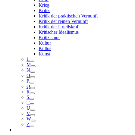
Krieg
Kritik
Kritik der praktischen Vernunft
Kritik der reinen Vernunft
Kritik der Urteilskraft
Kritischer Idealismus
Kritizismus
Kultur
Kultus
Kunst
L
M
N
O
P
Q
R
S
T
U
V
W
Z