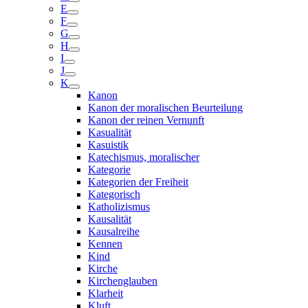
E
F
G
H
I
J
K
Kanon
Kanon der moralischen Beurteilung
Kanon der reinen Vernunft
Kasualität
Kasuistik
Katechismus, moralischer
Kategorie
Kategorien der Freiheit
Kategorisch
Katholizismus
Kausalität
Kausalreihe
Kennen
Kind
Kirche
Kirchenglauben
Klarheit
Kluft