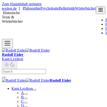
Zum Hauptinhalt springen
Philosophie
Psychologie
Belletristik
Wörterbücher
textlog.de
❘
Historische
Texte &
P
Wörterbücher
P
B
Rudolf Eisler
Kant-Lexikon
Rudolf Eisler
Kant-Lexikon
A
B
C
D