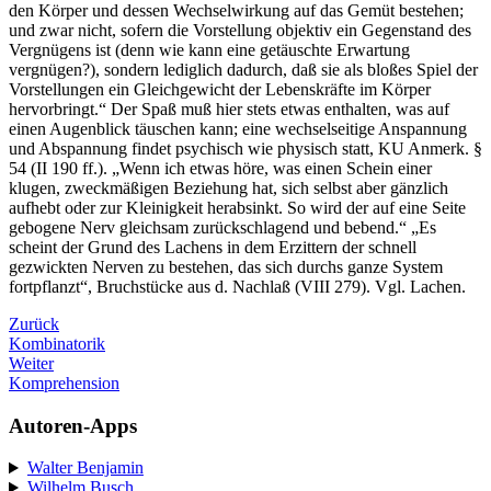
den Körper und dessen Wechselwirkung auf das Gemüt bestehen;
und zwar nicht, sofern die Vorstellung objektiv ein Gegenstand des
Vergnügens ist (denn wie kann eine getäuschte Erwartung
vergnügen?), sondern lediglich dadurch, daß sie als bloßes Spiel der
Vorstellungen ein Gleichgewicht der Lebenskräfte im Körper
hervorbringt.“ Der Spaß muß hier stets etwas enthalten, was auf
einen Augenblick täuschen kann; eine wechselseitige Anspannung
und Abspannung findet psychisch wie physisch statt, KU Anmerk. §
54 (II 190 ff.). „Wenn ich etwas höre, was einen Schein einer
klugen, zweckmäßigen Beziehung hat, sich selbst aber gänzlich
aufhebt oder zur Kleinigkeit herabsinkt. So wird der auf eine Seite
gebogene Nerv gleichsam zurückschlagend und bebend.“ „Es
scheint der Grund des Lachens in dem Erzittern der schnell
gezwickten Nerven zu bestehen, das sich durchs ganze System
fortpflanzt“, Bruchstücke aus d. Nachlaß (VIII 279). Vgl. Lachen.
Zurück
Kombinatorik
Weiter
Komprehension
Autoren-Apps
Walter Benjamin
Wilhelm Busch