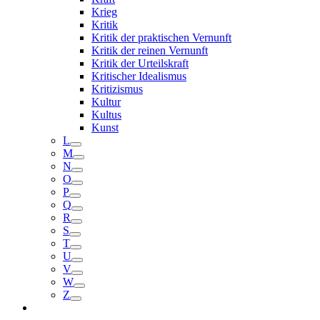
Krieg
Kritik
Kritik der praktischen Vernunft
Kritik der reinen Vernunft
Kritik der Urteilskraft
Kritischer Idealismus
Kritizismus
Kultur
Kultus
Kunst
L
M
N
O
P
Q
R
S
T
U
V
W
Z