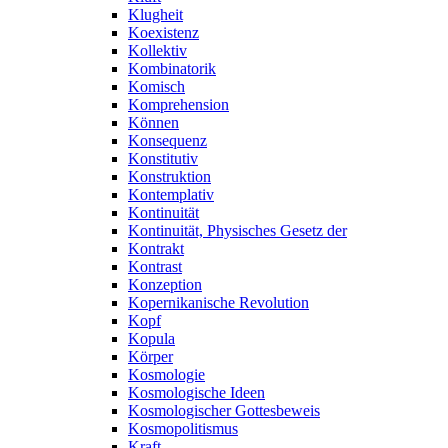
Klugheit
Koexistenz
Kollektiv
Kombinatorik
Komisch
Komprehension
Können
Konsequenz
Konstitutiv
Konstruktion
Kontemplativ
Kontinuität
Kontinuität, Physisches Gesetz der
Kontrakt
Kontrast
Konzeption
Kopernikanische Revolution
Kopf
Kopula
Körper
Kosmologie
Kosmologische Ideen
Kosmologischer Gottesbeweis
Kosmopolitismus
Kraft