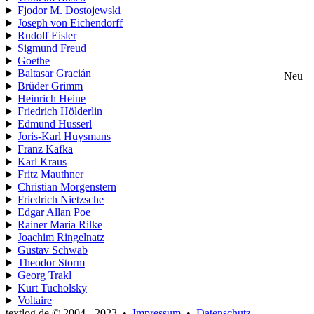
Fjodor M. Dostojewski
Joseph von Eichendorff
Rudolf Eisler
Sigmund Freud
Goethe
Baltasar Gracián
Neu
Brüder Grimm
Heinrich Heine
Friedrich Hölderlin
Edmund Husserl
Joris-Karl Huysmans
Franz Kafka
Karl Kraus
Fritz Mauthner
Christian Morgenstern
Friedrich Nietzsche
Edgar Allan Poe
Rainer Maria Rilke
Joachim Ringelnatz
Gustav Schwab
Theodor Storm
Georg Trakl
Kurt Tucholsky
Voltaire
textlog.de © 2004 - 2023
•
Impressum
•
Datenschutz