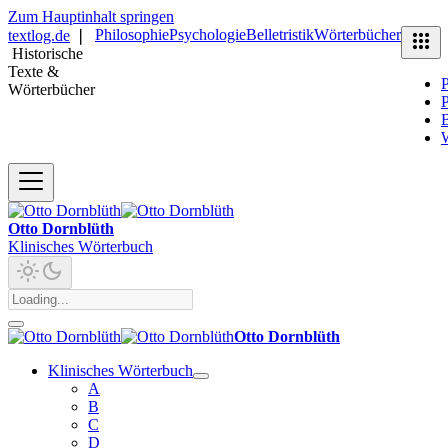
Zum Hauptinhalt springen
Philosophie
Psychologie
Belletristik
Wörterbücher
textlog.de
❘
Historische
Texte &
P
Wörterbücher
P
B
Otto Dornblüth
Klinisches Wörterbuch
Otto Dornblüth
Klinisches Wörterbuch
A
B
C
D