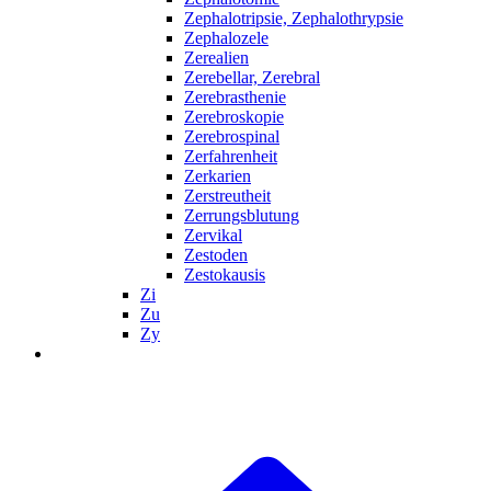
Zephalotripsie, Zephalothrypsie
Zephalozele
Zerealien
Zerebellar, Zerebral
Zerebrasthenie
Zerebroskopie
Zerebrospinal
Zerfahrenheit
Zerkarien
Zerstreutheit
Zerrungsblutung
Zervikal
Zestoden
Zestokausis
Zi
Zu
Zy