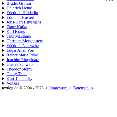
Brüder Grimm
Heinrich Heine
Friedrich Hölderlin
Edmund Husserl
Joris-Karl Huysmans
Franz Kafka
Karl Kraus
Fritz Mauthner
Christian Morgenstern
Friedrich Nietzsche
Edgar Allen Poe
Rainer Maria Rilke
Joachim Ringelnatz
Gustav Schwab
Theodor Storm
Georg Trakl
Kurt Tucholsky
Voltaire
textlog.de © 2004 - 2023
•
Impressum
•
Datenschutz