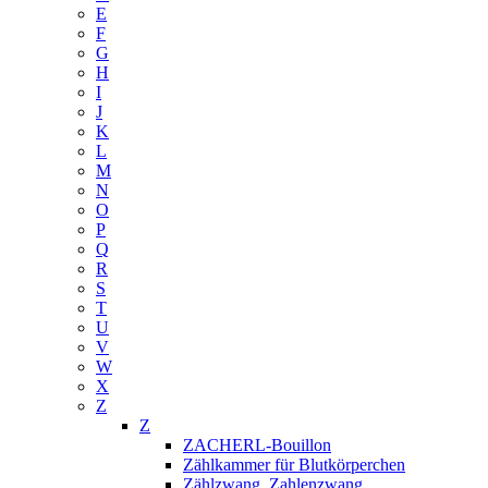
E
F
G
H
I
J
K
L
M
N
O
P
Q
R
S
T
U
V
W
X
Z
Z
ZACHERL-Bouillon
Zählkammer für Blutkörperchen
Zählzwang, Zahlenzwang