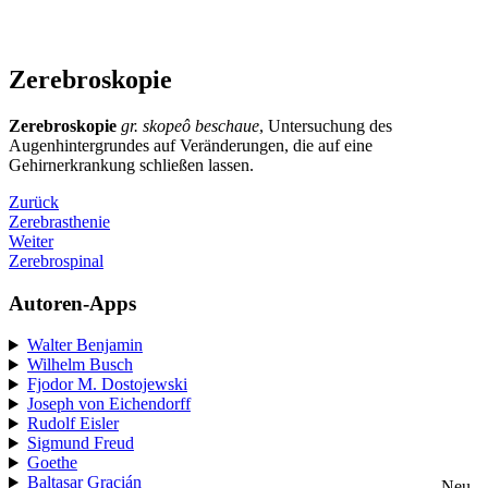
Zerebroskopie
Zerebroskopie
gr. skopeô beschaue
, Untersuchung des
Augenhintergrundes auf Veränderungen, die auf eine
Gehirnerkrankung schließen lassen.
Zurück
Zerebrasthenie
Weiter
Zerebrospinal
Autoren-Apps
Walter Benjamin
Wilhelm Busch
Fjodor M. Dostojewski
Joseph von Eichendorff
Rudolf Eisler
Sigmund Freud
Goethe
Baltasar Gracián
Neu