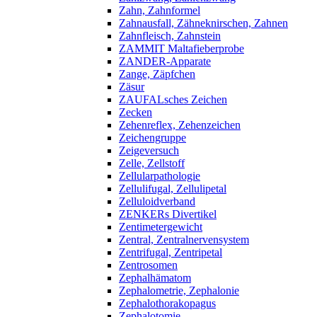
Zahn, Zahnformel
Zahnausfall, Zähneknirschen, Zahnen
Zahnfleisch, Zahnstein
ZAMMIT Maltafieberprobe
ZANDER-Apparate
Zange, Zäpfchen
Zäsur
ZAUFALsches Zeichen
Zecken
Zehenreflex, Zehenzeichen
Zeichengruppe
Zeigeversuch
Zelle, Zellstoff
Zellularpathologie
Zellulifugal, Zellulipetal
Zelluloidverband
ZENKERs Divertikel
Zentimetergewicht
Zentral, Zentralnervensystem
Zentrifugal, Zentripetal
Zentrosomen
Zephalhämatom
Zephalometrie, Zephalonie
Zephalothorakopagus
Zephalotomie