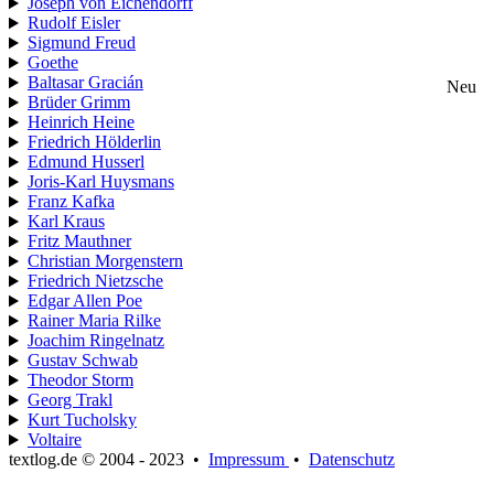
Joseph von Eichendorff
Rudolf Eisler
Sigmund Freud
Goethe
Baltasar Gracián
Neu
Brüder Grimm
Heinrich Heine
Friedrich Hölderlin
Edmund Husserl
Joris-Karl Huysmans
Franz Kafka
Karl Kraus
Fritz Mauthner
Christian Morgenstern
Friedrich Nietzsche
Edgar Allen Poe
Rainer Maria Rilke
Joachim Ringelnatz
Gustav Schwab
Theodor Storm
Georg Trakl
Kurt Tucholsky
Voltaire
textlog.de © 2004 - 2023
•
Impressum
•
Datenschutz