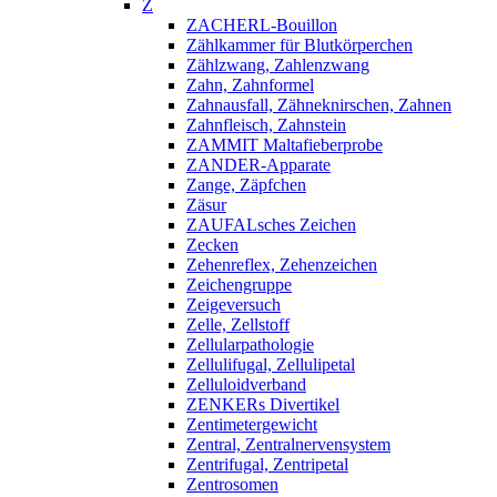
Z
ZACHERL-Bouillon
Zählkammer für Blutkörperchen
Zählzwang, Zahlenzwang
Zahn, Zahnformel
Zahnausfall, Zähneknirschen, Zahnen
Zahnfleisch, Zahnstein
ZAMMIT Maltafieberprobe
ZANDER-Apparate
Zange, Zäpfchen
Zäsur
ZAUFALsches Zeichen
Zecken
Zehenreflex, Zehenzeichen
Zeichengruppe
Zeigeversuch
Zelle, Zellstoff
Zellularpathologie
Zellulifugal, Zellulipetal
Zelluloidverband
ZENKERs Divertikel
Zentimetergewicht
Zentral, Zentralnervensystem
Zentrifugal, Zentripetal
Zentrosomen