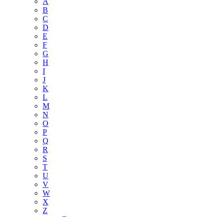
A
B
C
D
E
F
G
H
I
J
K
L
M
N
O
P
Q
R
S
T
U
V
W
X
Z