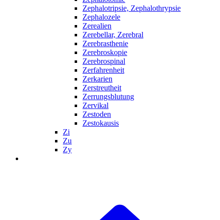
Zephalotripsie, Zephalothrypsie
Zephalozele
Zerealien
Zerebellar, Zerebral
Zerebrasthenie
Zerebroskopie
Zerebrospinal
Zerfahrenheit
Zerkarien
Zerstreutheit
Zerrungsblutung
Zervikal
Zestoden
Zestokausis
Zi
Zu
Zy