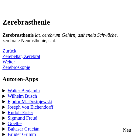
Zerebrasthenie
Zerebrasthenie
lat. cerebrum Gehirn, astheneia Schwäche
,
zerebrale Neurasthenie, s. d.
Zurück
Zerebellar, Zerebral
Weiter
Zerebroskopie
Autoren-Apps
Walter Benjamin
Wilhelm Busch
Fjodor M. Dostojewski
Joseph von Eichendorff
Rudolf Eisler
Sigmund Freud
Goethe
Baltasar Gracián
Neu
Brüder Grimm