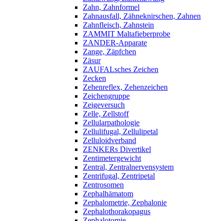
Zahn, Zahnformel
Zahnausfall, Zähneknirschen, Zahnen
Zahnfleisch, Zahnstein
ZAMMIT Maltafieberprobe
ZANDER-Apparate
Zange, Zäpfchen
Zäsur
ZAUFALsches Zeichen
Zecken
Zehenreflex, Zehenzeichen
Zeichengruppe
Zeigeversuch
Zelle, Zellstoff
Zellularpathologie
Zellulifugal, Zellulipetal
Zelluloidverband
ZENKERs Divertikel
Zentimetergewicht
Zentral, Zentralnervensystem
Zentrifugal, Zentripetal
Zentrosomen
Zephalhämatom
Zephalometrie, Zephalonie
Zephalothorakopagus
Zephalotomie