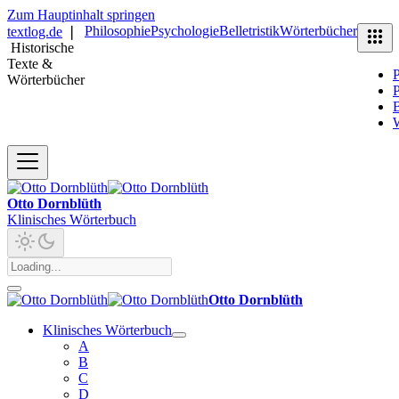
Zum Hauptinhalt springen
Philosophie
Psychologie
Belletristik
Wörterbücher
textlog.de
❘
Historische
Texte &
P
Wörterbücher
P
B
Otto Dornblüth
Klinisches Wörterbuch
Otto Dornblüth
Klinisches Wörterbuch
A
B
C
D