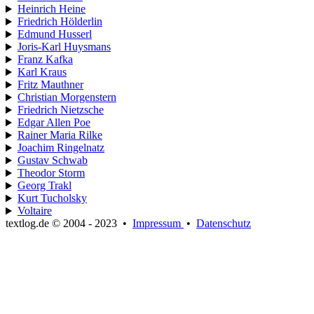
Heinrich Heine
Friedrich Hölderlin
Edmund Husserl
Joris-Karl Huysmans
Franz Kafka
Karl Kraus
Fritz Mauthner
Christian Morgenstern
Friedrich Nietzsche
Edgar Allen Poe
Rainer Maria Rilke
Joachim Ringelnatz
Gustav Schwab
Theodor Storm
Georg Trakl
Kurt Tucholsky
Voltaire
textlog.de © 2004 - 2023
•
Impressum
•
Datenschutz