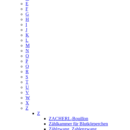
E
F
G
H
I
J
K
L
M
N
O
P
Q
R
S
T
U
V
W
X
Z
Z
ZACHERL-Bouillon
Zählkammer für Blutkörperchen
Zählzwang, Zahlenzwang