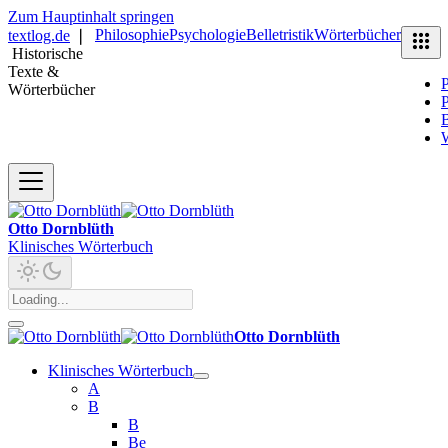
Zum Hauptinhalt springen
Philosophie
Psychologie
Belletristik
Wörterbücher
textlog.de
❘
Historische
Texte &
P
Wörterbücher
P
B
Otto Dornblüth
Klinisches Wörterbuch
Otto Dornblüth
Klinisches Wörterbuch
A
B
B
Be