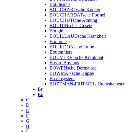
Botulismus
BOUCHARDsche Knoten
BOUCHARDATsche Formel
BOUCHUTsche Atmung
BOUDINsches Gesetz
Bougie
BOUILLAUDsche Krankheit
Boulimie
BOURDONsche Probe
Boutonnière
BOUVERETsche Krankheit
Bovin, Bovinus
BOWENsche Dermatose
BOWMANsche Kapsel
Boxensystem
BOZEMAN-FRITSCHs Uteruskatheter
Br
Bu
C
D
E
F
G
H
I