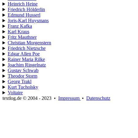
Heinrich Heine
Friedrich Hölderlin
Edmund Husserl
Joris-Karl Huysmans
Franz Kafka
Karl Kraus
Fritz Mauthner
Christian Morgenstern
Friedrich Nietzsche
Edgar Allen Poe
Rainer Maria Rilke
Joachim Ringelnatz
Gustav Schwab
Theodor Storm
Georg Trakl
Kurt Tucholsky
Voltaire
textlog.de © 2004 - 2023
•
Impressum
•
Datenschutz