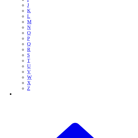
J
K
L
M
N
O
P
Q
R
S
T
U
V
W
X
Z