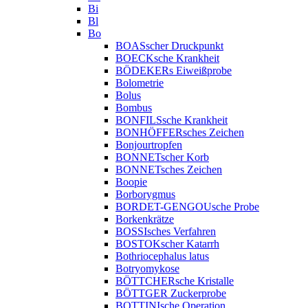
Bi
Bl
Bo
BOASscher Druckpunkt
BOECKsche Krankheit
BÖDEKERs Eiweißprobe
Bolometrie
Bolus
Bombus
BONFILSsche Krankheit
BONHÖFFERsches Zeichen
Bonjourtropfen
BONNETscher Korb
BONNETsches Zeichen
Boopie
Borborygmus
BORDET-GENGOUsche Probe
Borkenkrätze
BOSSIsches Verfahren
BOSTOKscher Katarrh
Bothriocephalus latus
Botryomykose
BÖTTCHERsche Kristalle
BÖTTGER Zuckerprobe
BOTTINIsche Operation