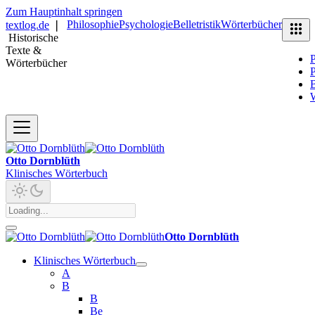
Zum Hauptinhalt springen
Philosophie
Psychologie
Belletristik
Wörterbücher
textlog.de
❘
Historische
Texte &
P
Wörterbücher
P
B
Otto Dornblüth
Klinisches Wörterbuch
Otto Dornblüth
Klinisches Wörterbuch
A
B
B
Be