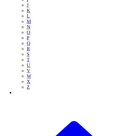
J
K
L
M
N
O
P
Q
R
S
T
U
V
W
X
Z