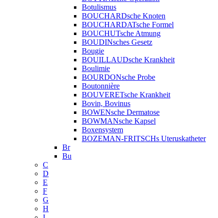
Botulismus
BOUCHARDsche Knoten
BOUCHARDATsche Formel
BOUCHUTsche Atmung
BOUDINsches Gesetz
Bougie
BOUILLAUDsche Krankheit
Boulimie
BOURDONsche Probe
Boutonnière
BOUVERETsche Krankheit
Bovin, Bovinus
BOWENsche Dermatose
BOWMANsche Kapsel
Boxensystem
BOZEMAN-FRITSCHs Uteruskatheter
Br
Bu
C
D
E
F
G
H
I