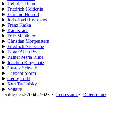
Heinrich Heine
Friedrich Hölderlin
Edmund Husserl
Joris-Karl Huysmans
Franz Kafka
Karl Kraus
Fritz Mauthner
Christian Morgenstern
Friedrich Nietzsche
Edgar Allen Poe
Rainer Maria Rilke
Joachim Ringelnatz
Gustav Schwab
Theodor Storm
Georg Trakl
Kurt Tucholsky
Voltaire
textlog.de © 2004 - 2023
•
Impressum
•
Datenschutz