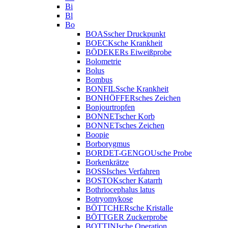
Bi
Bl
Bo
BOASscher Druckpunkt
BOECKsche Krankheit
BÖDEKERs Eiweißprobe
Bolometrie
Bolus
Bombus
BONFILSsche Krankheit
BONHÖFFERsches Zeichen
Bonjourtropfen
BONNETscher Korb
BONNETsches Zeichen
Boopie
Borborygmus
BORDET-GENGOUsche Probe
Borkenkrätze
BOSSIsches Verfahren
BOSTOKscher Katarrh
Bothriocephalus latus
Botryomykose
BÖTTCHERsche Kristalle
BÖTTGER Zuckerprobe
BOTTINIsche Operation