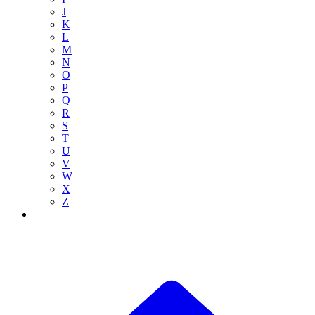
J
K
L
M
N
O
P
Q
R
S
T
U
V
W
X
Z