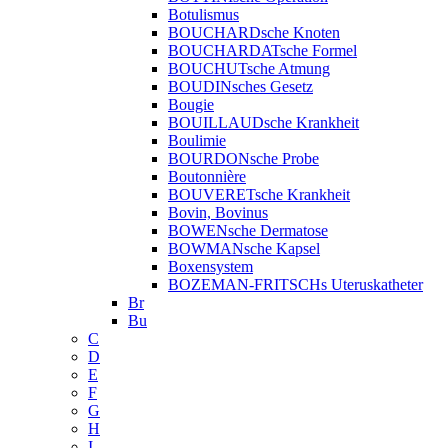
Botulismus
BOUCHARDsche Knoten
BOUCHARDATsche Formel
BOUCHUTsche Atmung
BOUDINsches Gesetz
Bougie
BOUILLAUDsche Krankheit
Boulimie
BOURDONsche Probe
Boutonnière
BOUVERETsche Krankheit
Bovin, Bovinus
BOWENsche Dermatose
BOWMANsche Kapsel
Boxensystem
BOZEMAN-FRITSCHs Uteruskatheter
Br
Bu
C
D
E
F
G
H
I