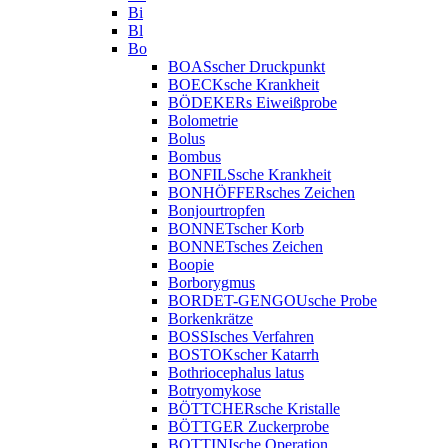
Bi
Bl
Bo
BOASscher Druckpunkt
BOECKsche Krankheit
BÖDEKERs Eiweißprobe
Bolometrie
Bolus
Bombus
BONFILSsche Krankheit
BONHÖFFERsches Zeichen
Bonjourtropfen
BONNETscher Korb
BONNETsches Zeichen
Boopie
Borborygmus
BORDET-GENGOUsche Probe
Borkenkrätze
BOSSIsches Verfahren
BOSTOKscher Katarrh
Bothriocephalus latus
Botryomykose
BÖTTCHERsche Kristalle
BÖTTGER Zuckerprobe
BOTTINIsche Operation