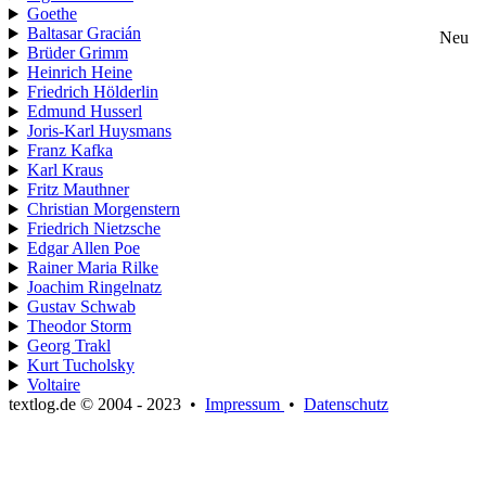
Goethe
Baltasar Gracián
Neu
Brüder Grimm
Heinrich Heine
Friedrich Hölderlin
Edmund Husserl
Joris-Karl Huysmans
Franz Kafka
Karl Kraus
Fritz Mauthner
Christian Morgenstern
Friedrich Nietzsche
Edgar Allen Poe
Rainer Maria Rilke
Joachim Ringelnatz
Gustav Schwab
Theodor Storm
Georg Trakl
Kurt Tucholsky
Voltaire
textlog.de © 2004 - 2023
•
Impressum
•
Datenschutz