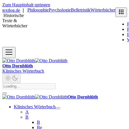
Zum Hauptinhalt springen
Philosophie
Psychologie
Belletristik
Wörterbücher
textlog.de
❘
Historische
Texte &
P
Wörterbücher
P
B
Otto Dornblüth
Klinisches Wörterbuch
Otto Dornblüth
Klinisches Wörterbuch
A
B
B
Be