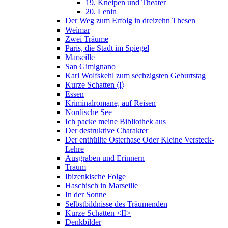
19. Kneipen und Theater
20. Lenin
Der Weg zum Erfolg in dreizehn Thesen
Weimar
Zwei Träume
Paris, die Stadt im Spiegel
Marseille
San Gimignano
Karl Wolfskehl zum sechzigsten Geburtstag
Kurze Schatten 〈I〉
Essen
Kriminalromane, auf Reisen
Nordische See
Ich packe meine Bibliothek aus
Der destruktive Charakter
Der enthüllte Osterhase Oder Kleine Versteck-
Lehre
Ausgraben und Erinnern
Traum
Ibizenkische Folge
Haschisch in Marseille
In der Sonne
Selbstbildnisse des Träumenden
Kurze Schatten <II>
Denkbilder