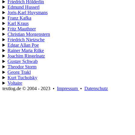
Friedrich Hölderlin
Edmund Husserl
Joris-Karl Huysmans
Franz Kafka
Karl Kraus
Fritz Mauthner
Christian Morgenstern
Friedrich Nietzsche
Edgar Allan Poe
Rainer Maria Rilke
Joachim Ringelnatz
Gustav Schwab
Theodor Storm
Georg Trakl
Kurt Tucholsky
Voltaire
textlog.de © 2004 - 2023
•
Impressum
•
Datenschutz