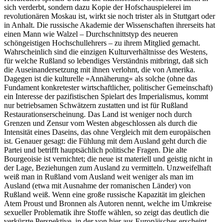
sich verderbt, sondern dazu Kopie der Hofschauspielerei im
revolutionären Moskau ist, wirkt sie noch trister als in Stuttgart oder
in Anhalt. Die russische Akademie der Wissenschaften ihrerseits hat
einen Mann wie Walzel – Durchschnittstyp des neueren
schöngeistigen Hochschullehrers – zu ihrem Mitglied gemacht.
Wahrscheinlich sind die einzigen Kulturverhältnisse des Westens,
für welche Rußland so lebendiges Verständnis mitbringt, daß sich
die Auseinandersetzung mit ihnen verlohnt, die von Amerika.
Dagegen ist die kulturelle »Annäherung« als solche (ohne das
Fundament konkretester wirtschaftlicher, politischer Gemeinschaft)
ein Interesse der pazifistischen Spielart des Imperialismus, kommt
nur betriebsamen Schwätzern zustatten und ist für Rußland
Restaurationserscheinung. Das Land ist weniger noch durch
Grenzen und Zensur vom Westen abgeschlossen als durch die
Intensität eines Daseins, das ohne Vergleich mit dem europäischen
ist. Genauer gesagt: die Fühlung mit dem Ausland geht durch die
Partei und betrifft hauptsächlich politische Fragen. Die alte
Bourgeoisie ist vernichtet; die neue ist materiell und geistig nicht in
der Lage, Beziehungen zum Ausland zu vermitteln. Unzweifelhaft
weiß man in Rußland vom Ausland weit weniger als man im
Ausland (etwa mit Ausnahme der romanischen Länder) von
Rußland weiß. Wenn eine große russische Kapazität im gleichen
Atem Proust und Bronnen als Autoren nennt, welche im Umkreise
sexueller Problematik ihre Stoffe wählen, so zeigt das deutlich die
verkürzte Perspektive, in der von hier aus Europäisches erscheint.