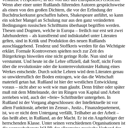
Wenn aber einer unter Rußlands führenden Autoren gesprächsweise
als einen von den großen Dichtern, die vor der Erfindung der
Buchdruckerkunst geschaffen haben, Shakespeare anführt, so kann
ein solcher Mangel an Schulung nur aus den ganz veränderten
Bedingungen russischen Schrifttums überhaupt begriffen werden.
Thesen und Dogmen, welche in Europa – freilich nur erst seit zwei
Jahrhunderten – als kunstfremd und indiskutabel unter Literaten
gelten, sind in Kritik und Produktion des neuen Rußlands
ausschlaggebend. Tendenz und Stoffkreis werden für das Wichtigste
erklärt. Formale Kontroversen spielten noch zur Zeit des
Bürgerkriegs bisweilen eine nicht geringe Rolle. Nun sind sie
verstummt. Und heute ist die Lehre offiziell, daß Stoff, nicht Form
über die revolutionäre oder die konterrevolutionäre Haltung eines
Werkes entscheide. Durch solche Lehren wird dem Literaten genau
so unwiderruflich der Boden entzogen, wie das die Wirtschaft
materiell getan hat. Rußland ist hier der westlichen Entwicklung
voraus – nicht aber so weit wie man glaubt. Denn früher oder später
muß mit dem Mittelstande, der im Ringen von Kapital und Arbeit
zerrieben wird, auch der »freie« Schriftsteller untergehen. In
Rußland ist der Vorgang abgeschlossen: der Intellektuelle ist vor
allem Funktionär, arbeitet im Zensur-, Justiz-, Finanzdepartement,
ist, wo er nicht dem Untergang verfällt, Teilhaber an der Arbeit –
das heißt aber, in Rußland, an der Macht. Er ist ein Angehöriger der
herrschenden Klasse. Unter seinen verschiedenen Organisationen ist