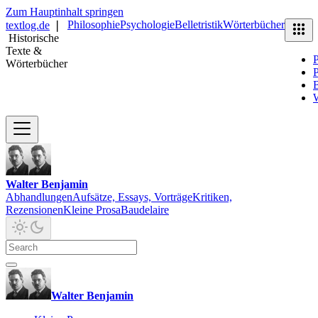
Zum Hauptinhalt springen
Philosophie
Psychologie
Belletristik
Wörterbücher
textlog.de
❘
Historische
Texte &
P
Wörterbücher
P
B
Walter Benjamin
Abhandlungen
Aufsätze, Essays, Vorträge
Kritiken,
Rezensionen
Kleine Prosa
Baudelaire
Walter Benjamin