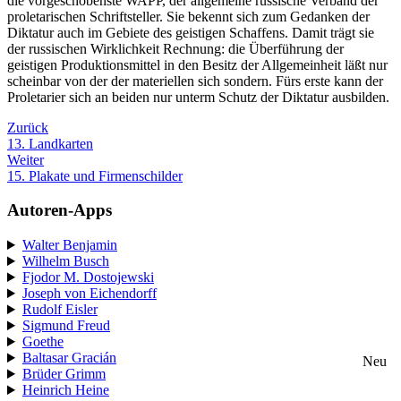
die vorgeschobenste WAPP, der allgemeine russische Verband der
proletarischen Schriftsteller. Sie bekennt sich zum Gedanken der
Diktatur auch im Gebiete des geistigen Schaffens. Damit trägt sie
der russischen Wirklichkeit Rechnung: die Überführung der
geistigen Produktionsmittel in den Besitz der Allgemeinheit läßt nur
scheinbar von der der materiellen sich sondern. Fürs erste kann der
Proletarier sich an beiden nur unterm Schutz der Diktatur ausbilden.
Zurück
13. Landkarten
Weiter
15. Plakate und Firmenschilder
Autoren-Apps
Walter Benjamin
Wilhelm Busch
Fjodor M. Dostojewski
Joseph von Eichendorff
Rudolf Eisler
Sigmund Freud
Goethe
Baltasar Gracián
Neu
Brüder Grimm
Heinrich Heine