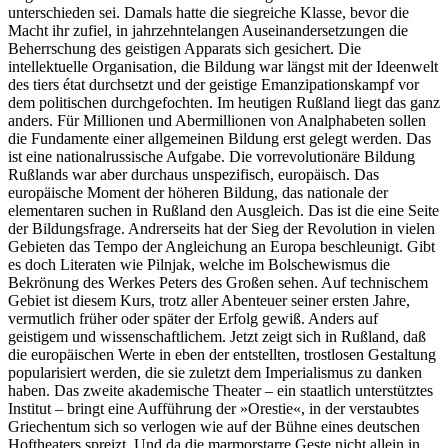
unterschieden sei. Damals hatte die siegreiche Klasse, bevor die
Macht ihr zufiel, in jahrzehntelangen Auseinandersetzungen die
Beherrschung des geistigen Apparats sich gesichert. Die
intellektuelle Organisation, die Bildung war längst mit der Ideenwelt
des tiers état durchsetzt und der geistige Emanzipationskampf vor
dem politischen durchgefochten. Im heutigen Rußland liegt das ganz
anders. Für Millionen und Abermillionen von Analphabeten sollen
die Fundamente einer allgemeinen Bildung erst gelegt werden. Das
ist eine nationalrussische Aufgabe. Die vorrevolutionäre Bildung
Rußlands war aber durchaus unspezifisch, europäisch. Das
europäische Moment der höheren Bildung, das nationale der
elementaren suchen in Rußland den Ausgleich. Das ist die eine Seite
der Bildungsfrage. Andrerseits hat der Sieg der Revolution in vielen
Gebieten das Tempo der Angleichung an Europa beschleunigt. Gibt
es doch Literaten wie Pilnjak, welche im Bolschewismus die
Bekrönung des Werkes Peters des Großen sehen. Auf technischem
Gebiet ist diesem Kurs, trotz aller Abenteuer seiner ersten Jahre,
vermutlich früher oder später der Erfolg gewiß. Anders auf
geistigem und wissenschaftlichem. Jetzt zeigt sich in Rußland, daß
die europäischen Werte in eben der entstellten, trostlosen Gestaltung
popularisiert werden, die sie zuletzt dem Imperialismus zu danken
haben. Das zweite akademische Theater – ein staatlich unterstütztes
Institut – bringt eine Aufführung der »Orestie«, in der verstaubtes
Griechentum sich so verlogen wie auf der Bühne eines deutschen
Hoftheaters spreizt. Und da die marmorstarre Geste nicht allein in