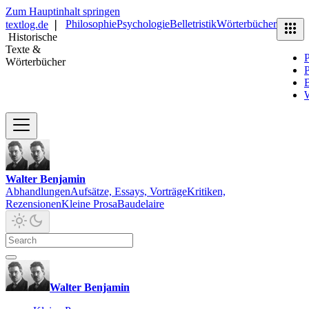
Zum Hauptinhalt springen
Philosophie
Psychologie
Belletristik
Wörterbücher
textlog.de
❘
Historische
Texte &
P
Wörterbücher
P
B
Walter Benjamin
Abhandlungen
Aufsätze, Essays, Vorträge
Kritiken,
Rezensionen
Kleine Prosa
Baudelaire
Walter Benjamin