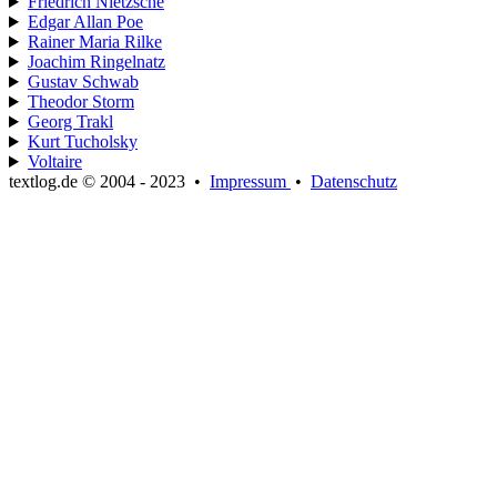
Friedrich Nietzsche
Edgar Allan Poe
Rainer Maria Rilke
Joachim Ringelnatz
Gustav Schwab
Theodor Storm
Georg Trakl
Kurt Tucholsky
Voltaire
textlog.de © 2004 - 2023
•
Impressum
•
Datenschutz