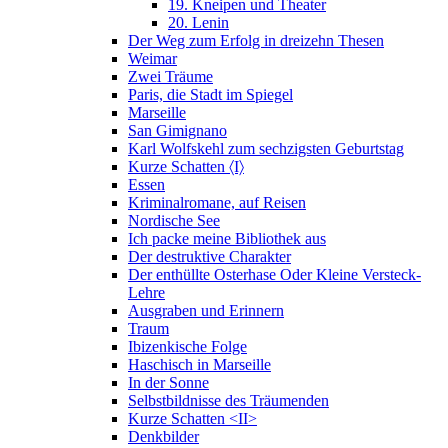
19. Kneipen und Theater
20. Lenin
Der Weg zum Erfolg in dreizehn Thesen
Weimar
Zwei Träume
Paris, die Stadt im Spiegel
Marseille
San Gimignano
Karl Wolfskehl zum sechzigsten Geburtstag
Kurze Schatten 〈I〉
Essen
Kriminalromane, auf Reisen
Nordische See
Ich packe meine Bibliothek aus
Der destruktive Charakter
Der enthüllte Osterhase Oder Kleine Versteck-
Lehre
Ausgraben und Erinnern
Traum
Ibizenkische Folge
Haschisch in Marseille
In der Sonne
Selbstbildnisse des Träumenden
Kurze Schatten <II>
Denkbilder