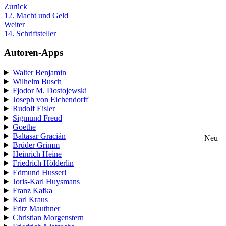
Zurück
12. Macht und Geld
Weiter
14. Schriftsteller
Autoren-Apps
Walter Benjamin
Wilhelm Busch
Fjodor M. Dostojewski
Joseph von Eichendorff
Rudolf Eisler
Sigmund Freud
Goethe
Baltasar Gracián
Neu
Brüder Grimm
Heinrich Heine
Friedrich Hölderlin
Edmund Husserl
Joris-Karl Huysmans
Franz Kafka
Karl Kraus
Fritz Mauthner
Christian Morgenstern