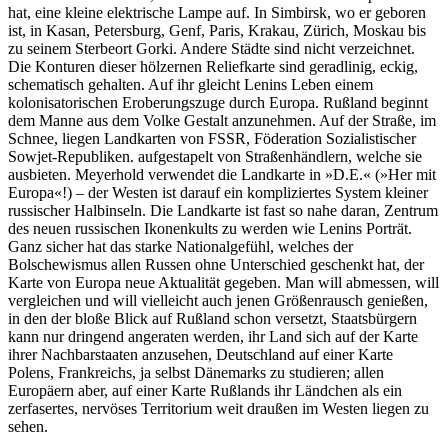
hat, eine kleine elektrische Lampe auf. In Simbirsk, wo er geboren
ist, in Kasan, Petersburg, Genf, Paris, Krakau, Zürich, Moskau bis
zu seinem Sterbeort Gorki. Andere Städte sind nicht verzeichnet.
Die Konturen dieser hölzernen Reliefkarte sind geradlinig, eckig,
schematisch gehalten. Auf ihr gleicht Lenins Leben einem
kolonisatorischen Eroberungszuge durch Europa. Rußland beginnt
dem Manne aus dem Volke Gestalt anzunehmen. Auf der Straße, im
Schnee, liegen Landkarten von FSSR, Föderation Sozialistischer
Sowjet-Republiken. aufgestapelt von Straßenhändlern, welche sie
ausbieten. Meyerhold verwendet die Landkarte in »D.E.« (»Her mit
Europa«!) – der Westen ist darauf ein kompliziertes System kleiner
russischer Halbinseln. Die Landkarte ist fast so nahe daran, Zentrum
des neuen russischen Ikonenkults zu werden wie Lenins Porträt.
Ganz sicher hat das starke Nationalgefühl, welches der
Bolschewismus allen Russen ohne Unterschied geschenkt hat, der
Karte von Europa neue Aktualität gegeben. Man will abmessen, will
vergleichen und will vielleicht auch jenen Größenrausch genießen,
in den der bloße Blick auf Rußland schon versetzt, Staatsbürgern
kann nur dringend angeraten werden, ihr Land sich auf der Karte
ihrer Nachbarstaaten anzusehen, Deutschland auf einer Karte
Polens, Frankreichs, ja selbst Dänemarks zu studieren; allen
Europäern aber, auf einer Karte Rußlands ihr Ländchen als ein
zerfasertes, nervöses Territorium weit draußen im Westen liegen zu
sehen.