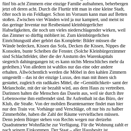
fünf bis acht Zimmern eine einzige Familie aufnahmen, beherbergen
jetzt oft deren acht. Durch die Flurtür tritt man in eine kleine Stadt,
öfter noch in ein Feldlager. Schon im Vorraum kann man auf Betten
stoßen. Zwischen vier Wänden wird ja nur kampiert, und meist ist
das geringe Inventar nur Restbestand kleinbürgerlicher
Habseligkeiten, die noch um vieles niederschlagender wirken, weil
das Zimmer so dürftig möbliert ist. Zum kleinbürgerlichen
Einrichtungsstil aber gehört das Komplette: Bilder müssen die
Wände bedecken, Kissen das Sofa, Decken die Kissen, Nippes die
Konsolen, bunte Scheiben die Fenster. (Solche Kleinbürgerzimmer
sind Schlachtfelder, über die der Ansturm des Warenkapitals
siegreich dahingegangen ist; es kann nichts Menschliches mehr da
gedeihen.) Von alledem ist wahllos nur das eine oder andere
erhalten. Allwöchentlich werden die Möbel in den kahlen Zimmern
umgestellt – das ist der einzige Luxus, den man mit ihnen sich
gestattet, zugleich ein radikales Mittel, die »Gemütlichkeit« samt der
Melancholie, mit der sie bezahlt wird, aus dem Haus zu vertreiben.
Darinnen halten die Menschen das Dasein aus, weil sie durch ihre
Lebensweise ihm entfremdet sind. Ihr Aufenthalt ist das Büro, der
Klub, die Straße. Von der mobilen Beamtenarmee findet man hier
nur den Train vor. Vorhänge und Verschläge, oft nur bis zu halber
Zimmerhöhe, haben die Zahl der Räume vervielfachen müssen.
Denn jedem Bürger stehen von Rechts wegen nur dreizehn
Quadratmeter Wohnfläche zur Verfügung. Für die Wohnung zahlt er
nach seinem Einkommen. Der Staat – aller Hausbesitz ist