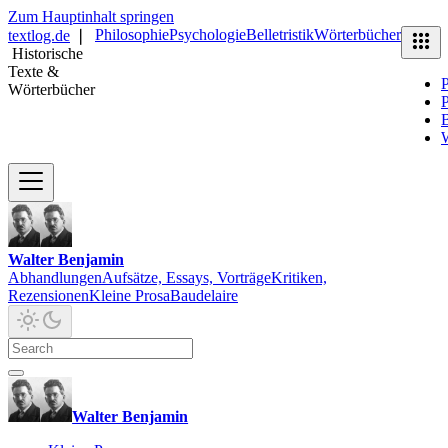
Zum Hauptinhalt springen
Philosophie
Psychologie
Belletristik
Wörterbücher
textlog.de
❘
Historische
Texte &
P
Wörterbücher
P
B
Walter Benjamin
Abhandlungen
Aufsätze, Essays, Vorträge
Kritiken,
Rezensionen
Kleine Prosa
Baudelaire
Walter Benjamin