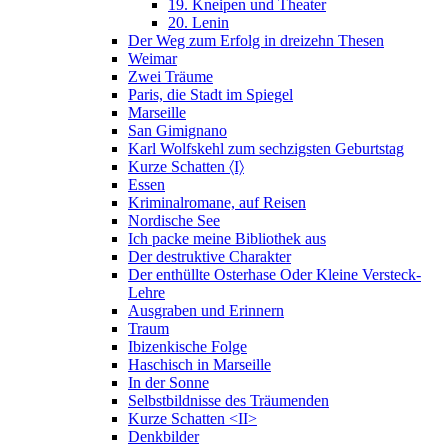
19. Kneipen und Theater
20. Lenin
Der Weg zum Erfolg in dreizehn Thesen
Weimar
Zwei Träume
Paris, die Stadt im Spiegel
Marseille
San Gimignano
Karl Wolfskehl zum sechzigsten Geburtstag
Kurze Schatten 〈I〉
Essen
Kriminalromane, auf Reisen
Nordische See
Ich packe meine Bibliothek aus
Der destruktive Charakter
Der enthüllte Osterhase Oder Kleine Versteck-
Lehre
Ausgraben und Erinnern
Traum
Ibizenkische Folge
Haschisch in Marseille
In der Sonne
Selbstbildnisse des Träumenden
Kurze Schatten <II>
Denkbilder