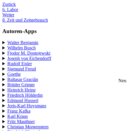
Zurück
6. Labor
Weiter
8. Zeit und Zeitgebrauch
Autoren-Apps
Walter Benjamin
Wilhelm Busch
Fjodor M. Dostojewski
Joseph von Eichendorff
Rudolf Eisler
Sigmund Freud
Goethe
Baltasar Gracián
Neu
Brüder Grimm
Heinrich Heine
Friedrich Hölderlin
Edmund Husserl
Joris-Karl Huysmans
Franz Kafka
Karl Kraus
Fritz Mauthner
Christian Morgenstern