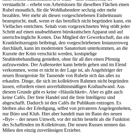
verstaatlicht – erhebt von Arbeitslosen für dieselben Flächen einen
Rubel monatlich, für die Wohlhabendere sechzig oder mehr
bezahlen. Wer mehr als diesen vorgeschriebenen Einheitsraum
beansprucht, muß, wenn er das beruflich nicht begründen kann, ein
Vielfaches entrichten. Seitab vom vorgezeichneten Weg stößt jeder
Schritt auf einen unabsehbaren bürokratischen Apparat und auf
unerschwingliche Kosten. Das Mitglied der Gewerkschaft, das ein
Krankheitszeugnis beibringt, den vorgeschriebenen Instanzenweg
durchläuft, kann im modernsten Sanatorium unterkommen, an die
Kurorte der Krim verschickt werden, kostspielige
Strahlenbehandlung genießen, ohne für all dies einen Pfennig
aufzuwenden. Der Außenseiter kann betteln gehen und im Elend
verkommen, wenn er nicht in der Lage ist, als Angehöriger der
neuen Bourgeoisie für Tausende von Rubeln sich das alles zu
erkaufen. Dinge, die sich im kollektiven Rahmen nicht begründen
lassen, erfordern einen unverhältnismäßigen Kraftaufwand. Aus
diesem Grunde gibt es keine »Häuslichkeit«. Aber es gibt auch
keine Cafés. Der freie Handel und die freie Intelligenz sind
abgeschafft. Dadurch ist den Cafés ihr Publikum entzogen. Es
bleiben also der Erledigung, selbst von privateren Angelegenheiten,
nur Büro und Klub. Hier aber handelt man im Bann des neuen
»Byt« – der neuen Umwelt, vor der nichts besteht als die Funktion
des Schaffenden im Kollektivum. Die neuen Russen nennen das
Milieu den einzig zuverlässigen Erzieher.